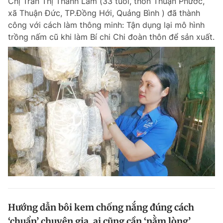
Chị Trần Thị Thanh Lam (33 tuổi, thôn Thuận Phước,
xã Thuận Đức, TP.Đồng Hới, Quảng Bình ) đã thành
công với cách làm thông minh: Tận dụng lại mô hình
trồng nấm cũ khi làm Bí chi Chi đoàn thôn để sản xuất.
Hướng dẫn bôi kem chống nắng đúng cách
‘chuẩn’ chuyên gia, ai cũng cần ‘nằm lòng’