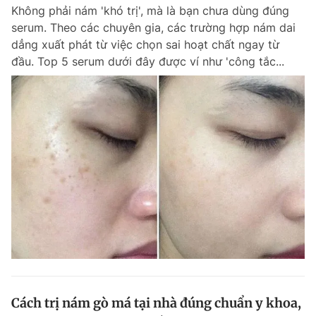
Không phải nám 'khó trị', mà là bạn chưa dùng đúng
serum. Theo các chuyên gia, các trường hợp nám dai
dẳng xuất phát từ việc chọn sai hoạt chất ngay từ
Đọc Thanh Niên trên điện thoại
đầu. Top 5 serum dưới đây được ví như 'công tắc...
Theo dõi báo trên
Hotline
Liên hệ quảng cáo
0906 645 777
0908 780 404
Đặt báo
Quảng cáo
RSS
Tòa soạn
Chính sách bảo m
Tổng biên tập: Nguyễn Ngọc Toàn
Phó tổng biên tập thường trực: Hải Thành
Phó tổng biên tập: Lâm Hiếu Dũng
Phó tổng biên tập: Trần Việt Hưng
Cách trị nám gò má tại nhà đúng chuẩn y khoa,
Tổng thư ký tòa soạn: Đức Trung