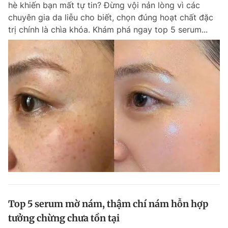
hè khiến bạn mất tự tin? Đừng vội nản lòng vì các
Chuyên mục khác
chuyên gia da liễu cho biết, chọn đúng hoạt chất đặc
Tin đã xem
trị chính là chìa khóa. Khám phá ngay top 5 serum...
Chào ngày mới
Tin 24h
Đăng xuất
Tin thị trường
Tin 360
Video
Magazine
Sản phẩm khác
Tiện ích
Bạn cần biết
Thông tin tòa soạn
Liên hệ quảng cáo
Top 5 serum mờ nám, thậm chí nám hỗn hợp
tưởng chừng chưa tồn tại