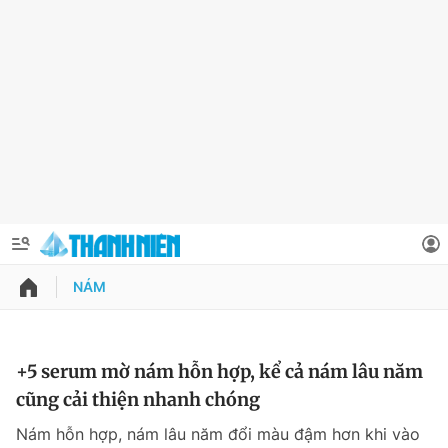
NÁM
QUẢNG CÁO
ĐẶT BÁO
Thông tin tài khoản
+5 serum mờ nám hỗn hợp, kể cả nám lâu năm
cũng cải thiện nhanh chóng
Đổi mật khẩu
Chuyên mục
Nám hỗn hợp, nám lâu năm đổi màu đậm hơn khi vào
Tin đã lưu