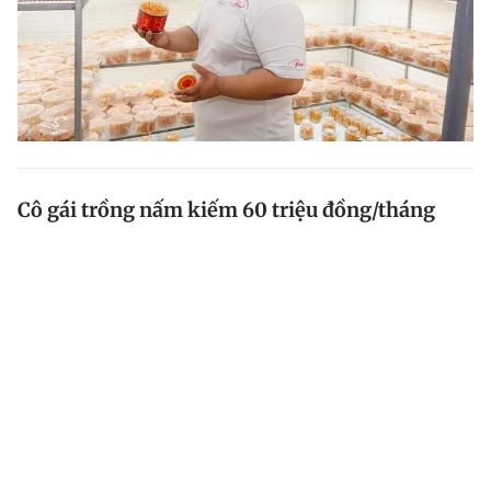
Cô gái trồng nấm kiếm 60 triệu đồng/tháng
Trải qua hành trình làm việc ở nhiều nơi như: Phú Quốc
, Hà Nội , TP.HCM nhưng đến khi trở về quê Cà Mau ,
Trần Mai Ril mới thành công hơn nhờ khởi nghiệp với
nghề trồng nấm .