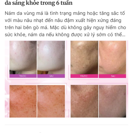
da sáng khỏe trong 6 tuần
Giấy phép xuất bản số 110/GP - BTTTT cấp ngày 24.3.2020
© 2003-2026 Bản quyền thuộc về Báo Thanh Niên. Cấm sao chép
Nám da vùng má là tình trạng mảng hoặc tăng sắc tố
dưới mọi hình thức nếu không có sự chấp thuận bằng văn bản.
với màu nâu nhạt đến nâu đậm xuất hiện xứng đáng
Phát triển bởi ePi Technologies, JSC.
trên hai bên gò má. Mặc dù không gây nguy hiểm cho
sức khỏe, nám da nếu không được xử lý sớm có thể...