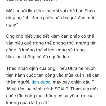
Giấy phép xuất bản số 110/GP - BTTTT cấp ngày 24.3.2020
© 2003-2026 Bản quyền thuộc về Báo Thanh Niên. Cấm sao
Một người lính Ukraine nói với nhà báo Pháp
chép dưới mọi hình thức nếu không có sự chấp thuận bằng văn
rằng họ “chỉ được phép bắn ba quả đạn mỗi
bản. Phát triển bởi ePi Technologies, JSC.
ngày”.
Ông cho biết việc tiết kiệm đạn pháo có thể
vẫn hiệu quả trong thế phòng thủ, nhưng tấn
công là không thể vì lực lượng vũ trang
Ukraine không có đủ nguồn lực.
Theo nhận định của ông, “nếu Ukraine muốn
tiến hành cuộc tấn công vào mùa xuân, sẽ cần
thêm người,
đạn dược
, máy bay chiến đấu F-
16 và tên lửa hành trình SCALP. Tham gia một
cuộc tấn công mà không có sự yểm trợ của
không quân là tự sát”.