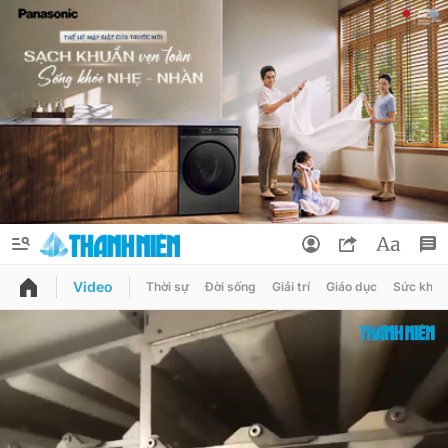
Video
Thời sự
Đời sống
Giải trí
Giáo dục
Sức khỏe
QUẢNG CÁO
ĐẶT BÁO
Thông tin tài khoản
Đổi mật khẩu
Chuyên mục
Tin đã lưu