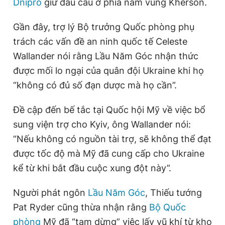
Dnipro
giữ đầu cầu ở phía nam vùng Kherson.
Gần đây, trợ lý Bộ trưởng Quốc phòng phụ
trách các vấn đề an ninh quốc tế Celeste
Wallander nói rằng Lầu Năm Góc nhận thức
được mối lo ngại của quân đội Ukraine khi họ
“không có đủ số đạn dược mà họ cần”.
Đề cập đến bế tắc tại Quốc hội Mỹ về việc bổ
sung viện trợ cho Kyiv, ông Wallander nói:
“Nếu không có nguồn tài trợ, sẽ không thể đạt
được tốc độ mà Mỹ đã cung cấp cho Ukraine
kể từ khi bắt đầu cuộc xung đột này”.
Người phát ngôn
Lầu Năm Góc
, Thiếu tướng
Pat Ryder cũng thừa nhận rằng
Bộ Quốc
phòng
Mỹ đã “tạm dừng” việc lấy vũ khí từ kho