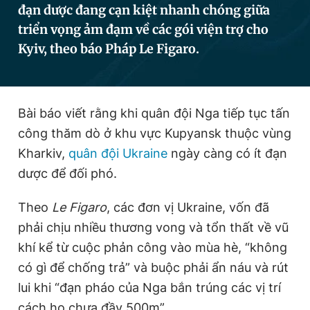
đạn dược đang cạn kiệt nhanh chóng giữa
triển vọng ảm đạm về các gói viện trợ cho
Kyiv, theo báo Pháp Le Figaro.
Đọc Thanh Niên trên điện thoại
Bài báo viết rằng khi quân đội Nga tiếp tục tấn
công thăm dò ở khu vực Kupyansk thuộc vùng
Theo dõi báo trên
Kharkiv,
quân đội Ukraine
ngày càng có ít đạn
dược để đối phó.
Hotline
Liên hệ quảng cáo
0906 645 777
0908 780 404
Theo
Le Figaro
, các đơn vị Ukraine, vốn đã
Đặt báo
Quảng cáo
RSS
Tòa soạn
Chính sách bảo
phải chịu nhiều thương vong và tổn thất về vũ
khí kể từ cuộc phản công vào mùa hè, “không
Tổng biên tập: Nguyễn Ngọc Toàn
Phó tổng biên tập thường trực: Hải Thành
có gì để chống trả” và buộc phải ẩn náu và rút
Phó tổng biên tập: Lâm Hiếu Dũng
lui khi “đạn pháo của Nga bắn trúng các vị trí
Phó tổng biên tập: Trần Việt Hưng
Tổng thư ký tòa soạn: Đức Trung
cách họ chưa đầy 500m”.