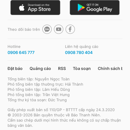
Theo dõi báo trên
Hotline
Liên hệ quảng cáo
0906 645 777
0908 780 404
Đặt báo
Quảng cáo
RSS
Tòa soạn
Chính sách bảo
Tổng biên tập: Nguyễn Ngọc Toàn
Phó tổng biên tập thường trực: Hải Thành
Phó tổng biên tập: Lâm Hiếu Dũng
Phó tổng biên tập: Trần Việt Hưng
Tổng thư ký tòa soạn: Đức Trung
Giấy phép xuất bản số 110/GP - BTTTT cấp ngày 24.3.2020
© 2003-2026 Bản quyền thuộc về Báo Thanh Niên.
Cấm sao chép dưới mọi hình thức nếu không có sự chấp thuận
bằng văn bản.