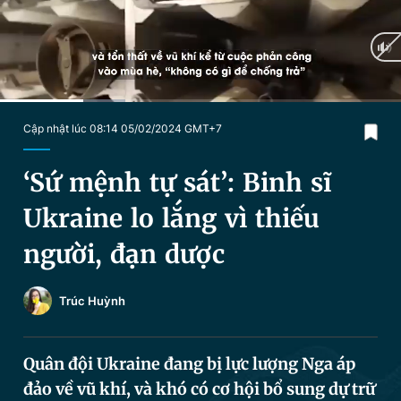
Chuyên mục khác
Tin đã xem
Chào ngày mới
Tin 24h
Đăng xuất
Tin thị trường
Tin 360
Current
0:29
/
Duration
2:17
Cập nhật lúc 08:14 05/02/2024 GMT+7
Time
Video
Magazine
‘Sứ mệnh tự sát’: Binh sĩ
Ukraine lo lắng vì thiếu
Sản phẩm khác
người, đạn dược
Tiện ích
Bạn cần biết
Trúc Huỳnh
Thông tin tòa soạn
Liên hệ quảng cáo
Quân đội Ukraine đang bị lực lượng Nga áp
đảo về vũ khí, và khó có cơ hội bổ sung dự trữ