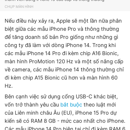
Giấy phép xuất bản số 110/GP - BTTTT cấp ngày 24.3.2020
CHỤP MÀN HÌNH
© 2003-2026 Bản quyền thuộc về Báo Thanh Niên. Cấm sao
chép dưới mọi hình thức nếu không có sự chấp thuận bằng văn
Nếu điều này xảy ra, Apple sẽ một lần nữa phân
bản. Phát triển bởi ePi Technologies, JSC.
biệt giữa các mẫu iPhone Pro và thông thường
để tăng doanh số bản Pro giống như những gì
công ty đã làm với dòng iPhone 14. Trong khi
các mẫu iPhone 14 Pro đi kèm chip A16 Bionic,
màn hình ProMotion 120 Hz và một số nâng cấp
về camera, các mẫu iPhone 14 thông thường chỉ
đi kèm chip A15 Bionic cũ hơn và màn hình 60
Hz.
Bên cạnh việc sử dụng cổng USB-C khác biệt,
vốn trở thành yêu cầu
bắt buộc
theo luật mới
của Liên minh châu Âu (EU), iPhone 15 Pro dự
kiến sẽ có RAM 8 GB - mức cao nhất cho iPhone.
Các mẫu iPhone 14 Pro hiện tại chỉ đi kèm RAM 6