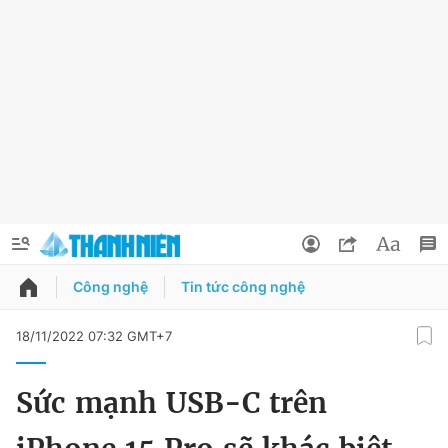
Công nghệ
Tin tức công nghệ
QUẢNG CÁO
ĐẶT BÁO
18/11/2022 07:32 GMT+7
Thông tin tài khoản
Sức mạnh USB-C trên
Đổi mật khẩu
Chuyên mục
Tin đã lưu