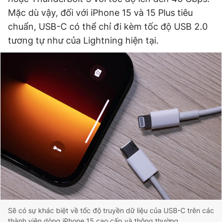
Mặc dù vậy, đối với iPhone 15 và 15 Plus tiêu
chuẩn, USB-C có thể chỉ đi kèm tốc độ USB 2.0
Đọc Thanh Niên trên điện thoại
tương tự như của Lightning hiện tại.
Theo dõi báo trên
Hotline
Liên hệ quảng cáo
0906 645 777
0908 780 404
Đặt báo
Quảng cáo
RSS
Tòa soạn
Chính sách bảo
Tổng biên tập: Nguyễn Ngọc Toàn
Phó tổng biên tập thường trực: Hải Thành
Phó tổng biên tập: Lâm Hiếu Dũng
Phó tổng biên tập: Trần Việt Hưng
Sẽ có sự khác biệt về tốc độ truyền dữ liệu của USB-C trên các
Tổng thư ký tòa soạn: Đức Trung
thành viên dòng iPhone 15 cao cấp và thông thường