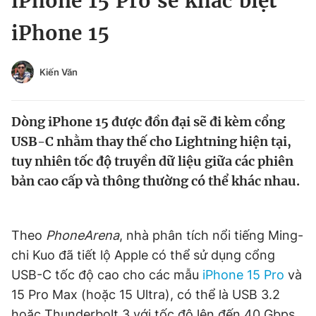
iPhone 15 Pro sẽ khác biệt
Chuyên mục khác
iPhone 15
Tin đã xem
Chào ngày mới
Tin 24h
Đăng xuất
Kiến Văn
Tin thị trường
Tin 360
Dòng iPhone 15 được đồn đại sẽ đi kèm cổng
Video
Magazine
USB-C nhằm thay thế cho Lightning hiện tại,
tuy nhiên tốc độ truyền dữ liệu giữa các phiên
bản cao cấp và thông thường có thể khác nhau.
Sản phẩm khác
Tiện ích
Bạn cần biết
Theo
PhoneArena
, nhà phân tích nổi tiếng Ming-
chi Kuo đã tiết lộ Apple có thể sử dụng cổng
Thông tin tòa soạn
Liên hệ quảng cáo
USB-C tốc độ cao cho các mẫu
iPhone 15 Pro
và
15 Pro Max (hoặc 15 Ultra), có thể là USB 3.2
hoặc Thunderbolt 3 với tốc độ lên đến 40 Gbps.