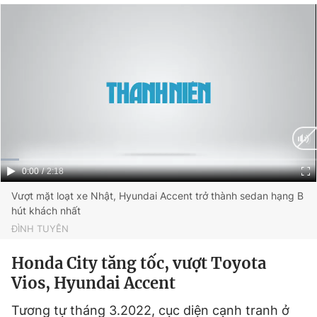
Current
0:00
/
Duration
2:18
Time
Vượt mặt loạt xe Nhật, Hyundai Accent trở thành sedan hạng B
hút khách nhất
ĐÌNH TUYÊN
Honda City tăng tốc, vượt Toyota
Vios, Hyundai Accent
Tương tự tháng 3.2022, cục diện cạnh tranh ở