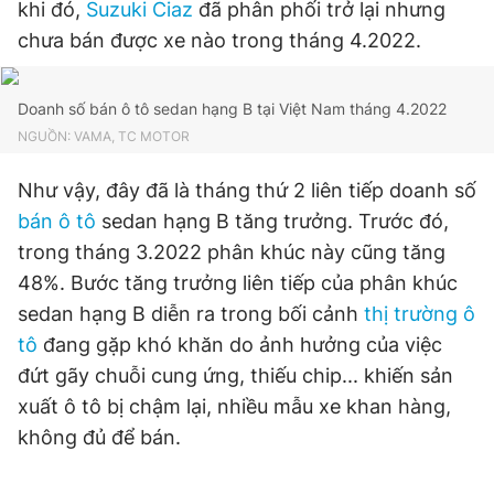
khi đó,
Suzuki Ciaz
đã phân phối trở lại nhưng
Giấy phép xuất bản số 110/GP - BTTTT cấp ngày 24.3.2020
chưa bán được xe nào trong tháng 4.2022.
© 2003-2026 Bản quyền thuộc về Báo Thanh Niên. Cấm sao
chép dưới mọi hình thức nếu không có sự chấp thuận bằng văn
bản. Phát triển bởi ePi Technologies, JSC.
Doanh số bán ô tô sedan hạng B tại Việt Nam tháng 4.2022
NGUỒN: VAMA, TC MOTOR
Như vậy, đây đã là tháng thứ 2 liên tiếp doanh số
bán ô tô
sedan hạng B tăng trưởng. Trước đó,
trong tháng 3.2022 phân khúc này cũng tăng
48%. Bước tăng trưởng liên tiếp của phân khúc
sedan hạng B diễn ra trong bối cảnh
thị trường ô
tô
đang gặp khó khăn do ảnh hưởng của việc
đứt gãy chuỗi cung ứng, thiếu chip... khiến sản
xuất ô tô bị chậm lại, nhiều mẫu xe khan hàng,
không đủ để bán.