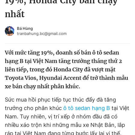
19%, Honda City bán chạy
Chuyên mục khác
nhất
Tin đã xem
Chào ngày mới
Tin 24h
Bá Hùng
Đăng xuất
tranbahung.bc@gmail.com
Tin thị trường
Tin 360
Với mức tăng 19%, doanh số bán ô tô sedan
Video
Magazine
hạng B tại Việt Nam tăng trưởng tháng thứ 2
liên tiếp, trong đó Honda City đã vượt mặt
Toyota Vios, Hyundai Accent để trở thành mẫu
Sản phẩm khác
xe bán chạy nhất phân khúc.
Tiện ích
Bạn cần biết
Sức mua hồi phục tiếp tục thúc đẩy đà tăng
trưởng cho phân khúc
ô tô sedan hạng B
tại Việt
Thông tin tòa soạn
Liên hệ quảng cáo
Nam. Tuy nhiên, vị trí xếp ở nhóm đầu đã có
nhiều xáo trộn khi những mẫu xe Nhật Bản, lắp
ráp tại Việt Nam đang từng bước lấy lại vị thế.