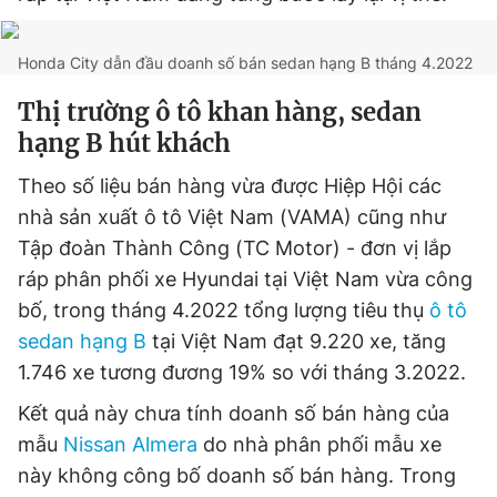
Honda City dẫn đầu doanh số bán sedan hạng B tháng 4.2022
Đọc Thanh Niên trên điện thoại
Thị trường ô tô khan hàng, sedan
hạng B hút khách
Theo số liệu bán hàng vừa được Hiệp Hội các
Theo dõi báo trên
nhà sản xuất ô tô Việt Nam (VAMA) cũng như
Tập đoàn Thành Công (TC Motor) - đơn vị lắp
ráp phân phối xe Hyundai tại Việt Nam vừa công
Hotline
Liên hệ quảng cáo
0906 645 777
0908 780 404
bố, trong tháng 4.2022 tổng lượng tiêu thụ
ô tô
sedan hạng B
tại Việt Nam đạt 9.220 xe, tăng
Đặt báo
Quảng cáo
RSS
Tòa soạn
Chính sách bảo
1.746 xe tương đương 19% so với tháng 3.2022.
Tổng biên tập: Nguyễn Ngọc Toàn
Kết quả này chưa tính doanh số bán hàng của
Phó tổng biên tập thường trực: Hải Thành
Phó tổng biên tập: Lâm Hiếu Dũng
mẫu
Nissan Almera
do nhà phân phối mẫu xe
Phó tổng biên tập: Trần Việt Hưng
này không công bố doanh số bán hàng. Trong
Tổng thư ký tòa soạn: Đức Trung