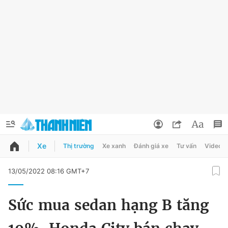
Xe
Thị trường
Xe xanh
Đánh giá xe
Tư vấn
Video
QUẢNG CÁO
ĐẶT BÁO
13/05/2022 08:16 GMT+7
Thông tin tài khoản
Sức mua sedan hạng B tăng
Đổi mật khẩu
Chuyên mục
Tin đã lưu