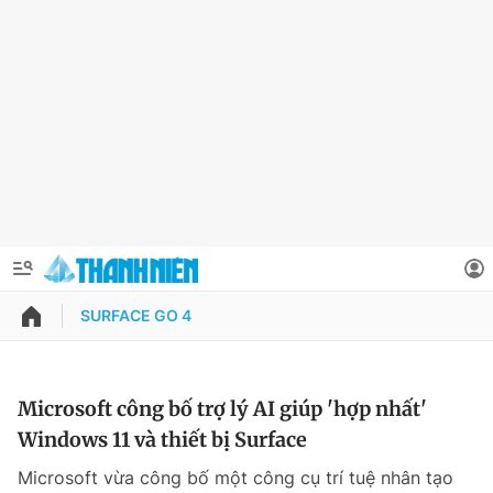
SURFACE GO 4
QUẢNG CÁO
ĐẶT BÁO
Thông tin tài khoản
Microsoft công bố trợ lý AI giúp 'hợp nhất'
Windows 11 và thiết bị Surface
Đổi mật khẩu
Chuyên mục
Microsoft vừa công bố một công cụ trí tuệ nhân tạo
Tin đã lưu