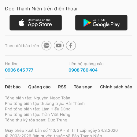
Giấy phép xuất bản số 110/GP - BTTTT cấp ngày 24.3.2020
Đọc Thanh Niên trên điện thoại
© 2003-2026 Bản quyền thuộc về Báo Thanh Niên. Cấm sao chép
dưới mọi hình thức nếu không có sự chấp thuận bằng văn bản.
Phát triển bởi ePi Technologies, JSC.
Theo dõi báo trên
Hotline
Liên hệ quảng cáo
0906 645 777
0908 780 404
Đặt báo
Quảng cáo
RSS
Tòa soạn
Chính sách bảo m
Tổng biên tập: Nguyễn Ngọc Toàn
Phó tổng biên tập thường trực: Hải Thành
Phó tổng biên tập: Lâm Hiếu Dũng
Phó tổng biên tập: Trần Việt Hưng
Tổng thư ký tòa soạn: Đức Trung
Giấy phép xuất bản số 110/GP - BTTTT cấp ngày 24.3.2020
© 2003-2026 Bản quyền thuộc về Báo Thanh Niên.