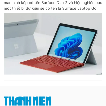
màn hình kép có tên Surface Duo 2 và hiện nghiên cứu
một thiết bị dự kiến sẽ có tên là Surface Laptop Go...
Đọc Thanh Niên trên điện thoại
Theo dõi báo trên
Hotline
Liên hệ quảng cáo
0906 645 777
0908 780 404
Đặt báo
Quảng cáo
RSS
Tòa soạn
Chính sách bảo m
Tổng biên tập: Nguyễn Ngọc Toàn
Phó tổng biên tập thường trực: Hải Thành
Phó tổng biên tập: Lâm Hiếu Dũng
Phó tổng biên tập: Trần Việt Hưng
Tổng thư ký tòa soạn: Đức Trung