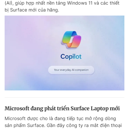
(AI), giúp hợp nhất nền tảng Windows 11 và các thiết
Chuyên mục khác
bị Surface mới của hãng.
Tin đã xem
Chào ngày mới
Tin 24h
Đăng xuất
Tin thị trường
Tin 360
Video
Magazine
Sản phẩm khác
Tiện ích
Bạn cần biết
Thông tin tòa soạn
Liên hệ quảng cáo
Microsoft đang phát triển Surface Laptop mới
Microsoft được cho là đang tiếp tục mở rộng dòng
sản phẩm Surface. Gần đây công ty ra mắt điện thoại