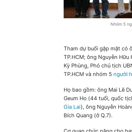
Nhóm 5 ng
Tham dự buổi gặp mặt có 
TP.HCM;
ông Nguyễn Hữu H
Kỳ Phùng, Phó chủ tịch U
TP.HCM và nhóm 5
người 
Họ bao gồm: ông Mai Lê Du
Geum Ho (44 tuổi, quốc tịc
Gia Lai
), ông Nguyễn Hoàng
Bích Quang (ở Q.7).
Cơ quan chức năng cho ha