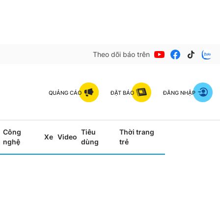
Theo dõi báo trên
QUẢNG CÁO
ĐẶT BÁO
ĐĂNG NHẬP
Công
Tiêu
Thời trang
Xe
Video
nghệ
dùng
trẻ