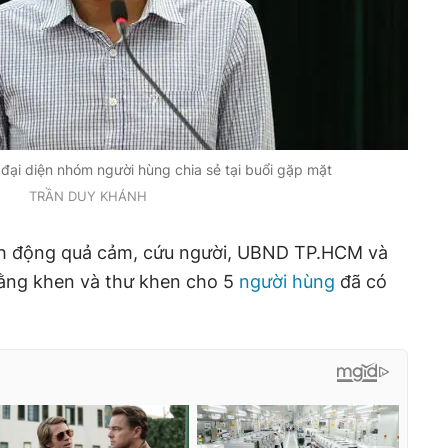
ại diện nhóm người hùng chia sẻ tại buổi gặp mặt
TRẦN DUY KHÁNH
nh động quả cảm, cứu người, UBND TP.HCM và
ằng khen và thư khen cho 5
người hùng
đã có