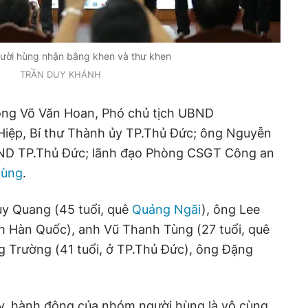
ười hùng nhận bằng khen và thư khen
TRẦN DUY KHÁNH
ông Võ Văn Hoan, Phó chủ tịch UBND
iệp, Bí thư Thành ủy TP.Thủ Đức; ông Nguyễn
BND TP.Thủ Đức; lãnh đạo Phòng CSGT Công an
hùng
.
y Quang (45 tuổi, quê
Quảng Ngãi
), ông Lee
h Hàn Quốc), anh Vũ Thanh Tùng (27 tuổi, quê
 Trường (41 tuổi, ở TP.Thủ Đức), ông Đặng
y, hành động của nhóm người hùng là vô cùng