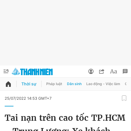
Thời sự
Pháp luật
Dân sinh
Lao động - Việc làm
Quy
QUẢNG CÁO
ĐẶT BÁO
25/07/2022 14:53 GMT+7
Thông tin tài khoản
Tai nạn trên cao tốc TP.HCM
Đổi mật khẩu
Chuyên mục
Tin đã lưu