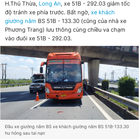
H.Thủ Thừa,
Long An
, xe 51B - 292.03 giảm tốc
Giấy phép xuất bản số 110/GP - BTTTT cấp ngày 24.3.2020
độ tránh xe phía trước. Bất ngờ,
xe khách
© 2003-2026 Bản quyền thuộc về Báo Thanh Niên. Cấm sao
chép dưới mọi hình thức nếu không có sự chấp thuận bằng văn
giường nằm
BS 51B - 133.30 (cũng của nhà xe
bản. Phát triển bởi ePi Technologies, JSC.
Phương Trang) lưu thông cùng chiều va chạm
vào đuôi xe 51B - 292.03.
Đầu xe giường nằm BS xe khách giường nằm BS 51B-133.30
hư hỏng sau tai nạn