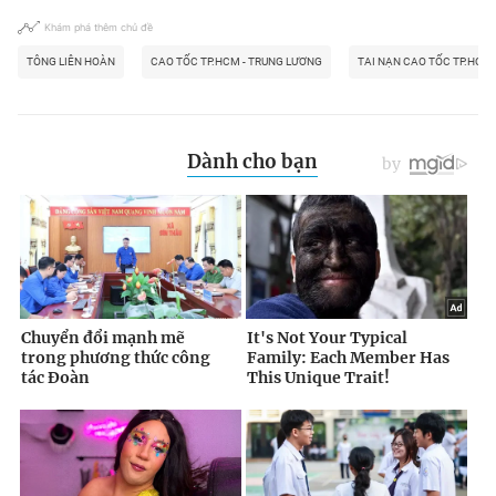
Khám phá thêm chủ đề
TÔNG LIÊN HOÀN
CAO TỐC TP.HCM - TRUNG LƯƠNG
TAI NẠN CAO TỐC TP.HCM