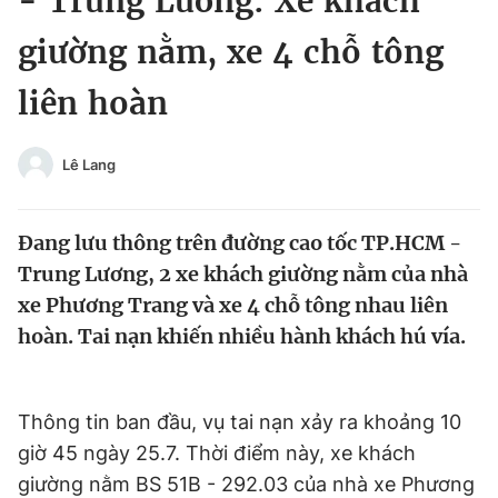
- Trung Lương: Xe khách
Chuyên mục khác
giường nằm, xe 4 chỗ tông
Tin đã xem
Chào ngày mới
Tin 24h
liên hoàn
Đăng xuất
Tin thị trường
Tin 360
Lê Lang
Video
Magazine
Đang lưu thông trên đường cao tốc TP.HCM -
Trung Lương, 2 xe khách giường nằm của nhà
Sản phẩm khác
xe Phương Trang và xe 4 chỗ tông nhau liên
hoàn. Tai nạn khiến nhiều hành khách hú vía.
Tiện ích
Bạn cần biết
Thông tin tòa soạn
Liên hệ quảng cáo
Thông tin ban đầu, vụ tai nạn xảy ra khoảng 10
giờ 45 ngày 25.7. Thời điểm này, xe khách
giường nằm BS 51B - 292.03 của nhà xe Phương