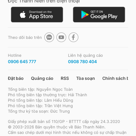
Đọc Thanh Niên trên điện thoại
Theo dõi báo trên
Hotline
Liên hệ quảng cáo
0906 645 777
0908 780 404
Đặt báo
Quảng cáo
RSS
Tòa soạn
Chính sách bảo
Tổng biên tập: Nguyễn Ngọc Toàn
Phó tổng biên tập thường trực: Hải Thành
Phó tổng biên tập: Lâm Hiếu Dũng
Phó tổng biên tập: Trần Việt Hưng
Tổng thư ký tòa soạn: Đức Trung
Giấy phép xuất bản số 110/GP - BTTTT cấp ngày 24.3.2020
© 2003-2026 Bản quyền thuộc về Báo Thanh Niên.
Cấm sao chép dưới mọi hình thức nếu không có sự chấp thuận