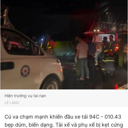
Giấy phép xuất bản số 110/GP - BTTTT cấp ngày 24.3.2020
© 2003-2026 Bản quyền thuộc về Báo Thanh Niên. Cấm sao
chép dưới mọi hình thức nếu không có sự chấp thuận bằng văn
bản. Phát triển bởi ePi Technologies, JSC.
Hiện trường vụ tai nạn
LÊ LANG
Cú va chạm mạnh khiến đầu xe tải 94C - 010.43
bẹp dúm, biến dạng. Tài xế và phụ xế bị kẹt cứng