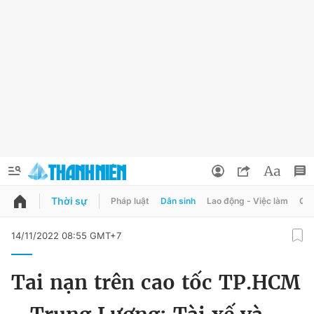
Thời sự
Pháp luật
Dân sinh
Lao động - Việc làm
Quy
QUẢNG CÁO
ĐẶT BÁO
14/11/2022 08:55 GMT+7
Thông tin tài khoản
Tai nạn trên cao tốc TP.HCM
Đổi mật khẩu
Chuyên mục
Tin đã lưu