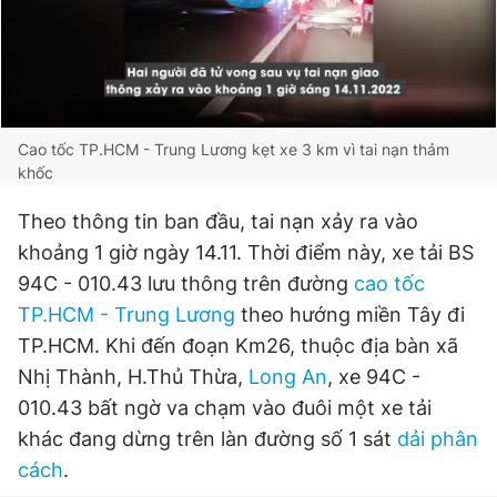
Đọc Thanh Niên trên điện thoại
Cao tốc TP.HCM - Trung Lương kẹt xe 3 km vì tai nạn thảm
khốc
Theo dõi báo trên
Theo thông tin ban đầu, tai nạn xảy ra vào
khoảng 1 giờ ngày 14.11. Thời điểm này, xe tải BS
Hotline
Liên hệ quảng cáo
94C - 010.43 lưu thông trên đường
cao tốc
0906 645 777
0908 780 404
TP.HCM - Trung Lương
theo hướng miền Tây đi
TP.HCM. Khi đến đoạn Km26, thuộc địa bàn xã
Đặt báo
Quảng cáo
RSS
Tòa soạn
Chính sách bảo
Nhị Thành, H.Thủ Thừa,
Long An
, xe 94C -
Tổng biên tập: Nguyễn Ngọc Toàn
010.43 bất ngờ va chạm vào đuôi một xe tải
Phó tổng biên tập thường trực: Hải Thành
khác đang dừng trên làn đường số 1 sát
dải phân
Phó tổng biên tập: Lâm Hiếu Dũng
Phó tổng biên tập: Trần Việt Hưng
cách
.
Tổng thư ký tòa soạn: Đức Trung