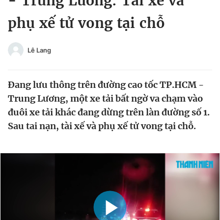
- Trung Lương: Tài xế và
Chuyên mục khác
phụ xế tử vong tại chỗ
Tin đã xem
Chào ngày mới
Tin 24h
Đăng xuất
Lê Lang
Tin thị trường
Tin 360
Đang lưu thông trên đường cao tốc TP.HCM -
Video
Magazine
Trung Lương, một xe tải bất ngờ va chạm vào
đuôi xe tải khác đang dừng trên làn đường số 1.
Sau tai nạn, tài xế và phụ xế tử vong tại chỗ.
Sản phẩm khác
Tiện ích
Bạn cần biết
Thông tin tòa soạn
Liên hệ quảng cáo