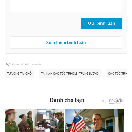
Gửi bình luận
Xem thêm bình luận
Khám phá thêm chủ đề
TỬ VONG TẠI CHỖ
TAI NẠN CAO TỐC TP.HCM - TRUNG LƯƠNG
CAO TỐC TP.HCM