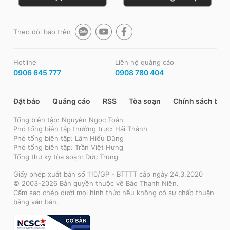
Theo dõi báo trên
Hotline
Liên hệ quảng cáo
0906 645 777
0908 780 404
Đặt báo
Quảng cáo
RSS
Tòa soạn
Chính sách bảo
Tổng biên tập: Nguyễn Ngọc Toàn
Phó tổng biên tập thường trực: Hải Thành
Phó tổng biên tập: Lâm Hiếu Dũng
Phó tổng biên tập: Trần Việt Hưng
Tổng thư ký tòa soạn: Đức Trung
Giấy phép xuất bản số 110/GP - BTTTT cấp ngày 24.3.2020
© 2003-2026 Bản quyền thuộc về Báo Thanh Niên.
Cấm sao chép dưới mọi hình thức nếu không có sự chấp thuận
bằng văn bản.