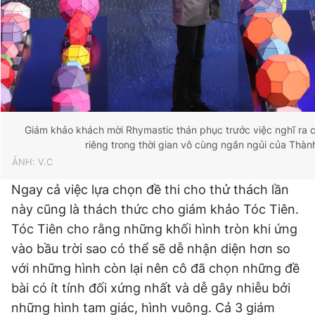
Giấy phép xuất bản số 110/GP - BTTTT cấp ngày 24.3.2020
© 2003-2026 Bản quyền thuộc về Báo Thanh Niên. Cấm sao
chép dưới mọi hình thức nếu không có sự chấp thuận bằng văn
bản. Phát triển bởi ePi Technologies, JSC.
Giám khảo khách mời Rhymastic thán phục trước việc nghĩ ra c
riêng trong thời gian vô cùng ngắn ngủi của Thàn
ẢNH: V.C
Ngay cả việc lựa chọn đề thi cho thử thách lần
này cũng là thách thức cho giám khảo Tóc Tiên.
Tóc Tiên cho rằng những khối hình tròn khi ứng
vào bầu trời sao có thể sẽ dễ nhận diện hơn so
với những hình còn lại nên cô đã chọn những đề
bài có ít tính đối xứng nhất và dễ gây nhiễu bởi
những hình tam giác, hình vuông. Cả 3 giám