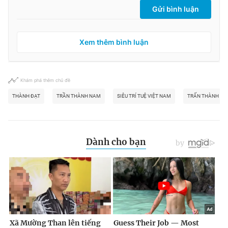
Gửi bình luận
Xem thêm bình luận
Khám phá thêm chủ đề
THÀNH ĐẠT
TRẦN THÀNH NAM
SIÊU TRÍ TUỆ VIỆT NAM
TRẤN THÀNH