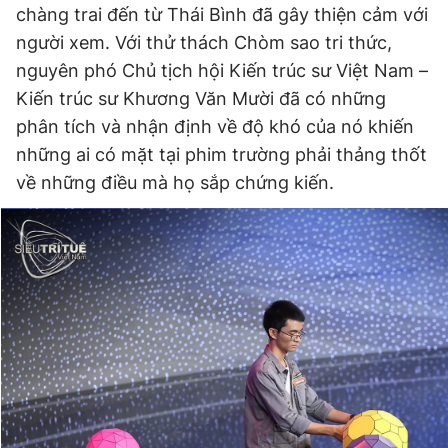
chàng trai đến từ Thái Bình đã gây thiện cảm với
người xem. Với thử thách Chòm sao tri thức,
nguyên phó Chủ tịch hội Kiến trúc sư Việt Nam –
Đọc Thanh Niên trên điện thoại
Kiến trúc sư Khương Văn Mười đã có những
phân tích và nhận định về độ khó của nó khiến
những ai có mặt tại phim trường phải thảng thốt
về những điều mà họ sắp chứng kiến.
Theo dõi báo trên
Hotline
Liên hệ quảng cáo
0906 645 777
0908 780 404
Đặt báo
Quảng cáo
RSS
Tòa soạn
Chính sách bảo
Tổng biên tập: Nguyễn Ngọc Toàn
Phó tổng biên tập thường trực: Hải Thành
Phó tổng biên tập: Lâm Hiếu Dũng
Phó tổng biên tập: Trần Việt Hưng
Tổng thư ký tòa soạn: Đức Trung