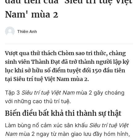
đầu tiên của 'Siêu trí tuệ Việt
Chuyên mục khác
Nam' mùa 2
Tin đã xem
Chào ngày mới
Tin 24h
Đăng xuất
Thiên Anh
Tin thị trường
Tin 360
Vượt qua thử thách Chòm sao tri thức, chàng
Video
Magazine
sinh viên Thành Đạt đã trở thành người lập kỷ
lục khi sở hữu số điểm tuyệt đối 150 đầu tiên
tại Siêu trí tuệ Việt Nam mùa 2.
Sản phẩm khác
Tập 3
Siêu trí tuệ Việt Nam
mùa 2 gây choáng
Tiện ích
Bạn cần biết
với những cao thủ trí tuệ.
Biến điều bất khả thi thành sự thật
Thông tin tòa soạn
Liên hệ quảng cáo
Làm bùng nổ cảm xúc sân khấu
Siêu trí tuệ Việt
Nam
mùa 2 ngay từ màn giao lưu đầy hóm hỉnh,