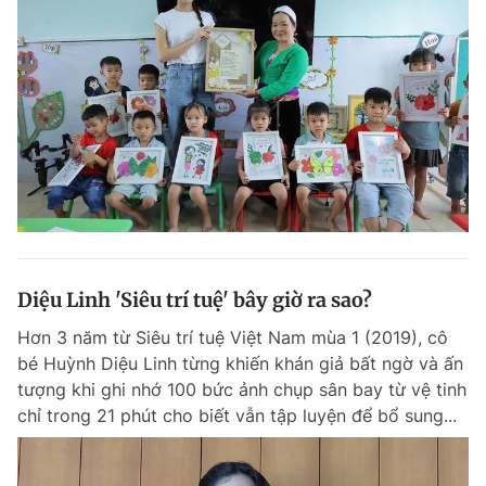
Giấy phép xuất bản số 110/GP - BTTTT cấp ngày 24.3.2020
© 2003-2026 Bản quyền thuộc về Báo Thanh Niên. Cấm sao chép
dưới mọi hình thức nếu không có sự chấp thuận bằng văn bản.
Phát triển bởi ePi Technologies, JSC.
Diệu Linh 'Siêu trí tuệ' bây giờ ra sao?
Hơn 3 năm từ Siêu trí tuệ Việt Nam mùa 1 (2019), cô
bé Huỳnh Diệu Linh từng khiến khán giả bất ngờ và ấn
tượng khi ghi nhớ 100 bức ảnh chụp sân bay từ vệ tinh
chỉ trong 21 phút cho biết vẫn tập luyện để bổ sung...