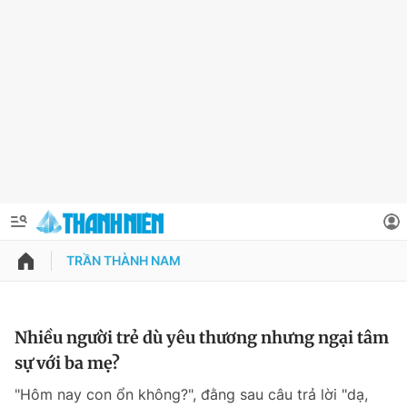
TRẦN THÀNH NAM
QUẢNG CÁO
ĐẶT BÁO
Thông tin tài khoản
Nhiều người trẻ dù yêu thương nhưng ngại tâm
sự với ba mẹ?
Đổi mật khẩu
Chuyên mục
"Hôm nay con ổn không?", đằng sau câu trả lời "dạ,
Tin đã lưu