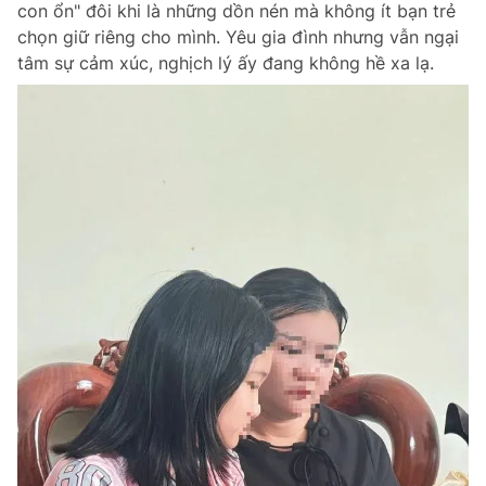
con ổn" đôi khi là những dồn nén mà không ít bạn trẻ
Chuyên mục khác
chọn giữ riêng cho mình. Yêu gia đình nhưng vẫn ngại
Tin đã xem
tâm sự cảm xúc, nghịch lý ấy đang không hề xa lạ.
Chào ngày mới
Tin 24h
Đăng xuất
Tin thị trường
Tin 360
Video
Magazine
Sản phẩm khác
Tiện ích
Bạn cần biết
Thông tin tòa soạn
Liên hệ quảng cáo