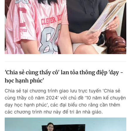
Đọc Thanh Niên trên điện thoại
Theo dõi báo trên
'Chia sẻ cùng thầy cô' lan tỏa thông điệp 'dạy -
Hotline
Liên hệ quảng cáo
0906 645 777
0908 780 404
học hạnh phúc'
Chia sẻ tại chương trình giao lưu trực tuyến 'Chia sẻ
Đặt báo
Quảng cáo
RSS
Tòa soạn
Chính sách bảo m
cùng thầy cô năm 2024' với chủ đề '10 năm kể chuyện
dạy học hạnh phúc', các đại biểu cho rằng cần thêm
Tổng biên tập: Nguyễn Ngọc Toàn
Phó tổng biên tập thường trực: Hải Thành
các chương trình như này để tri ân nhà giáo.
Phó tổng biên tập: Lâm Hiếu Dũng
Phó tổng biên tập: Trần Việt Hưng
Tổng thư ký tòa soạn: Đức Trung