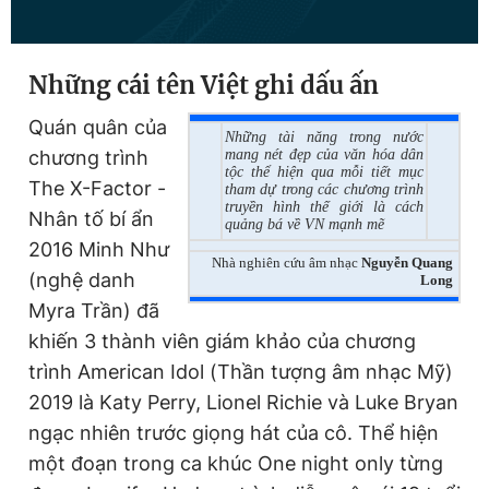
Đọc Thanh Niên trên điện thoại
Những cái tên Việt ghi dấu ấn
Quán quân của
Những tài năng trong nước
chương trình
mang nét đẹp của văn hóa dân
tộc thể hiện qua mỗi tiết mục
The X-Factor -
tham dự trong các chương trình
truyền hình thế giới là cách
Theo dõi báo trên
Nhân tố bí ẩn
quảng bá về VN mạnh mẽ
2016 Minh Như
Nhà nghiên cứu âm nhạc
Nguyễn Quang
Hotline
Liên hệ quảng cáo
(nghệ danh
Long
0906 645 777
0908 780 404
Myra Trần) đã
khiến 3 thành viên giám khảo của chương
Đặt báo
Quảng cáo
RSS
Tòa soạn
Chính sách bảo
trình American Idol (Thần tượng âm nhạc Mỹ)
Tổng biên tập: Nguyễn Ngọc Toàn
2019 là Katy Perry, Lionel Richie và Luke Bryan
Phó tổng biên tập thường trực: Hải Thành
ngạc nhiên trước giọng hát của cô. Thể hiện
Phó tổng biên tập: Lâm Hiếu Dũng
Phó tổng biên tập: Trần Việt Hưng
một đoạn trong ca khúc One night only từng
Tổng thư ký tòa soạn: Đức Trung