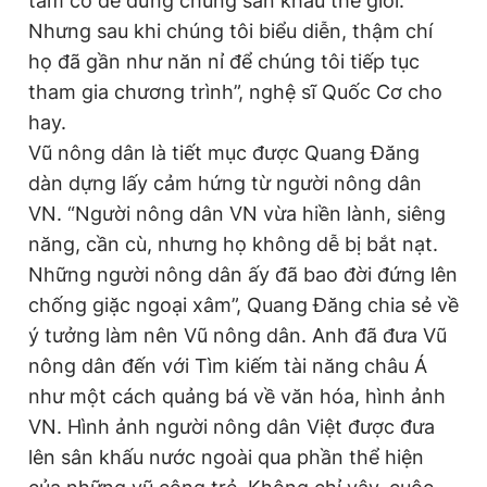
tầm cỡ để đứng chung sân khấu thế giới.
Nhưng sau khi chúng tôi biểu diễn, thậm chí
họ đã gần như năn nỉ để chúng tôi tiếp tục
tham gia chương trình”, nghệ sĩ Quốc Cơ cho
hay.
Vũ nông dân là tiết mục được Quang Đăng
dàn dựng lấy cảm hứng từ người nông dân
VN. “Người nông dân VN vừa hiền lành, siêng
năng, cần cù, nhưng họ không dễ bị bắt nạt.
Những người nông dân ấy đã bao đời đứng lên
chống giặc ngoại xâm”, Quang Đăng chia sẻ về
ý tưởng làm nên Vũ nông dân. Anh đã đưa Vũ
nông dân đến với Tìm kiếm tài năng châu Á
như một cách quảng bá về văn hóa, hình ảnh
VN. Hình ảnh người nông dân Việt được đưa
lên sân khấu nước ngoài qua phần thể hiện