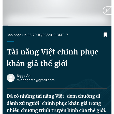
Chuyên mục khác
Tin đã xem
Chào ngày mới
Tin 24h
Đăng xuất
Current
0:03
/
Duration
3:59
Tin thị trường
Tin 360
Cập nhật lúc 06:29 10/03/2019 GMT+7
Time
Video
Magazine
Tài năng Việt chinh phục
khán giả thế giới
Sản phẩm khác
Ngọc An
Tiện ích
Bạn cần biết
minhngoctn@gmail.com
Thông tin tòa soạn
Liên hệ quảng cáo
Đã có những tài năng Việt 'đem chuông đi
đánh xứ người' chinh phục khán giả trong
nhiều chương trình truyền hình của thế giới.