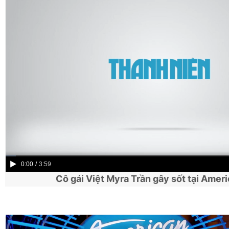
Current
0:00
/
Duration
3:59
Cô gái Việt Myra Trần gây sốt tại Ameri
Time