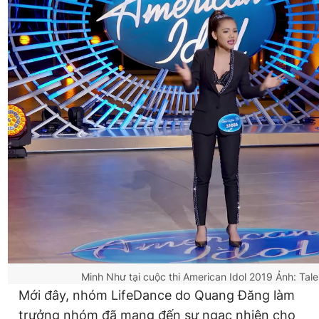
Minh Như tại cuộc thi American Idol 2019
Ảnh: Tal
Mới đây, nhóm LifeDance do Quang Đăng làm
trưởng nhóm đã mang đến sự ngạc nhiên cho