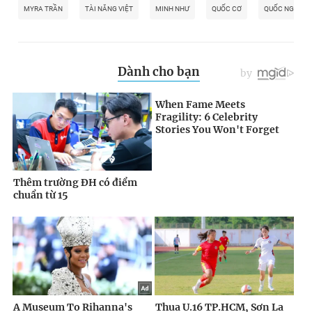
MYRA TRẦN
TÀI NĂNG VIỆT
MINH NHƯ
QUỐC CƠ
QUỐC NGHIỆP