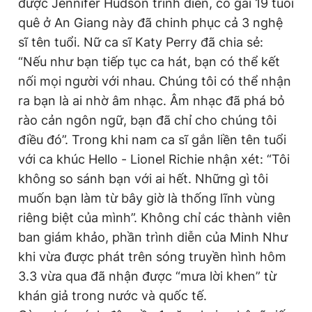
được Jennifer Hudson trình diễn, cô gái 19 tuổi
Giấy phép xuất bản số 110/GP - BTTTT cấp ngày 24.3.2020
quê ở An Giang này đã chinh phục cả 3 nghệ
© 2003-2026 Bản quyền thuộc về Báo Thanh Niên. Cấm sao
chép dưới mọi hình thức nếu không có sự chấp thuận bằng văn
sĩ tên tuổi. Nữ ca sĩ Katy Perry đã chia sẻ:
bản. Phát triển bởi ePi Technologies, JSC.
“Nếu như bạn tiếp tục ca hát, bạn có thể kết
nối mọi người với nhau. Chúng tôi có thể nhận
ra bạn là ai nhờ âm nhạc. Âm nhạc đã phá bỏ
rào cản ngôn ngữ, bạn đã chỉ cho chúng tôi
điều đó”. Trong khi nam ca sĩ gắn liền tên tuổi
với ca khúc Hello - Lionel Richie nhận xét: “Tôi
không so sánh bạn với ai hết. Những gì tôi
muốn bạn làm từ bây giờ là thống lĩnh vùng
riêng biệt của mình”. Không chỉ các thành viên
ban giám khảo, phần trình diễn của Minh Như
khi vừa được phát trên sóng truyền hình hôm
3.3 vừa qua đã nhận được “mưa lời khen” từ
khán giả trong nước và quốc tế.