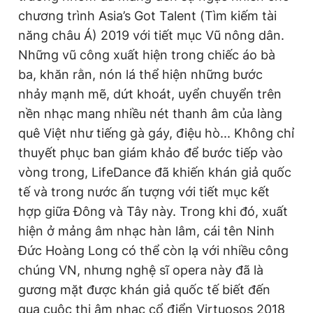
chương trình Asia’s Got Talent (Tìm kiếm tài
năng châu Á) 2019 với tiết mục Vũ nông dân.
Những vũ công xuất hiện trong chiếc áo bà
ba, khăn rằn, nón lá thể hiện những bước
nhảy mạnh mẽ, dứt khoát, uyển chuyển trên
nền nhạc mang nhiều nét thanh âm của làng
quê Việt như tiếng gà gáy, điệu hò... Không chỉ
thuyết phục ban giám khảo để bước tiếp vào
vòng trong, LifeDance đã khiến khán giả quốc
tế và trong nước ấn tượng với tiết mục kết
hợp giữa Đông và Tây này. Trong khi đó, xuất
hiện ở mảng âm nhạc hàn lâm, cái tên Ninh
Đức Hoàng Long có thể còn lạ với nhiều công
chúng VN, nhưng nghệ sĩ opera này đã là
gương mặt được khán giả quốc tế biết đến
qua cuộc thi âm nhạc cổ điển Virtuosos 2018