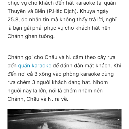
phục vụ cho khách đến hát karaoke tại quán
Giấy phép xuất bản số 110/GP - BTTTT cấp ngày 24.3.2020
Thuyền và Biển (P.Hắc Dịch). Khuya ngày
© 2003-2026 Bản quyền thuộc về Báo Thanh Niên. Cấm sao
chép dưới mọi hình thức nếu không có sự chấp thuận bằng văn
25.8, do nhắn tin mà không thấy trả lời, nghĩ
bản. Phát triển bởi ePi Technologies, JSC.
là bạn gái phải phục vụ cho khách hát nên
Chánh ghen tuông.
Chánh gọi cho Châu và N. cầm theo cây rựa
đến
quán karaoke
để đánh dằn mặt khách. Khi
đến nơi cả 3 xông vào phòng karaoke dùng
rựa chém 3 người khách đang hát. Nhóm
người này la lớn, nói là chém nhầm nên
Chánh, Châu và N. ra về.