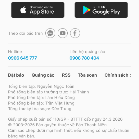
Theo dõi báo trên
Hotline
Liên hệ quảng cáo
0906 645 777
0908 780 404
Đặt báo
Quảng cáo
RSS
Tòa soạn
Chính sách bảo
Tổng biên tập: Nguyễn Ngọc Toàn
Phó tổng biên tập thường trực: Hải Thành
Phó tổng biên tập: Lâm Hiếu Dũng
Phó tổng biên tập: Trần Việt Hưng
Tổng thư ký tòa soạn: Đức Trung
Giấy phép xuất bản số 110/GP - BTTTT cấp ngày 24.3.2020
© 2003-2026 Bản quyền thuộc về Báo Thanh Niên.
Cấm sao chép dưới mọi hình thức nếu không có sự chấp thuận
bằng văn bản.