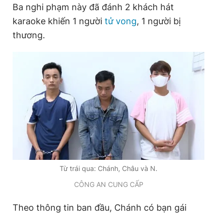
Ba nghi phạm này đã đánh 2 khách hát
karaoke khiến 1 người
tử vong
, 1 người bị
Đọc Thanh Niên trên điện thoại
thương.
Theo dõi báo trên
Hotline
Liên hệ quảng cáo
0906 645 777
0908 780 404
Đặt báo
Quảng cáo
RSS
Tòa soạn
Chính sách bảo
Từ trái qua: Chánh, Châu và N.
Tổng biên tập: Nguyễn Ngọc Toàn
Phó tổng biên tập thường trực: Hải Thành
CÔNG AN CUNG CẤP
Phó tổng biên tập: Lâm Hiếu Dũng
Phó tổng biên tập: Trần Việt Hưng
Theo thông tin ban đầu, Chánh có bạn gái
Tổng thư ký tòa soạn: Đức Trung