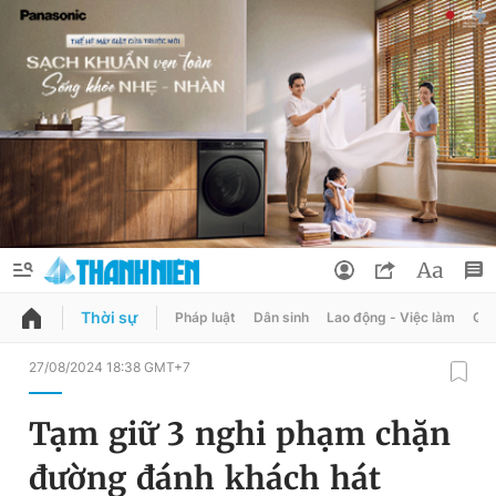
Thời sự
Pháp luật
Dân sinh
Lao động - Việc làm
Quy
QUẢNG CÁO
ĐẶT BÁO
27/08/2024 18:38 GMT+7
Thông tin tài khoản
Tạm giữ 3 nghi phạm chặn
Đổi mật khẩu
Chuyên mục
đường đánh khách hát
Tin đã lưu