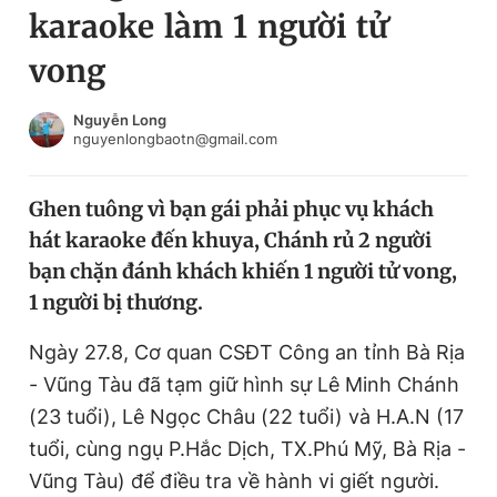
karaoke làm 1 người tử
Chuyên mục khác
Tin đã xem
vong
Chào ngày mới
Tin 24h
Đăng xuất
Nguyễn Long
nguyenlongbaotn@gmail.com
Tin thị trường
Tin 360
Ghen tuông vì bạn gái phải phục vụ khách
Video
Magazine
hát karaoke đến khuya, Chánh rủ 2 người
bạn chặn đánh khách khiến 1 người tử vong,
Sản phẩm khác
1 người bị thương.
Tiện ích
Bạn cần biết
Ngày 27.8, Cơ quan CSĐT Công an tỉnh Bà Rịa
- Vũng Tàu đã tạm giữ hình sự Lê Minh Chánh
Thông tin tòa soạn
Liên hệ quảng cáo
(23 tuổi), Lê Ngọc Châu (22 tuổi) và H.A.N (17
tuổi, cùng ngụ P.Hắc Dịch, TX.Phú Mỹ, Bà Rịa -
Vũng Tàu) để điều tra về hành vi giết người.