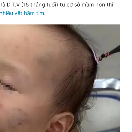
là D.T.V (15 tháng tuổi) từ cơ sở mầm non thì
nhiều vết bầm tím
.