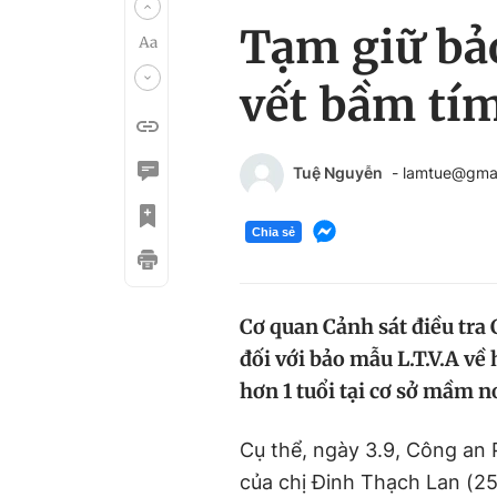
Tạm giữ bảo
vết bầm tí
Tuệ Nguyễn
- lamtue@gma
Chia sẻ
Cơ quan Cảnh sát điều tra 
đối với bảo mẫu L.T.V.A về 
hơn 1 tuổi tại cơ sở mầm 
Cụ thể, ngày 3.9, Công an 
của chị Đinh Thạch Lan (25 