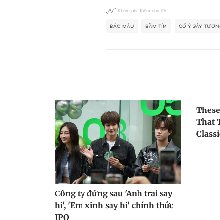
Khám phá thêm chủ đề
BẢO MẪU
BẦM TÍM
CỐ Ý GÂY TƯƠN