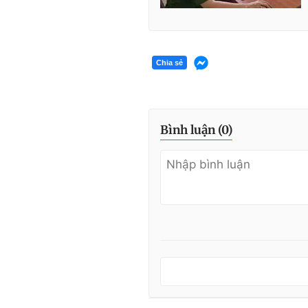
Chia sẻ
Bình luận (
0
)