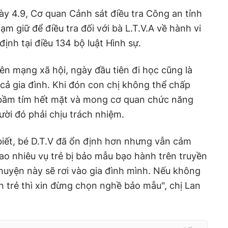
gày 4.9, Cơ quan Cảnh sát điều tra Công an tỉnh
ạm giữ để điều tra đối với bà L.T.V.A về hành vi
định tại điều 134 bộ luật Hình sự.
rên mạng xã hội, ngày đầu tiên đi học cũng là
cả gia đình. Khi đón con chị không thể chấp
 bầm tím hết mặt và mong cơ quan chức năng
ười đó phải chịu trách nhiệm.
biết, bé D.T.V đã ổn định hơn nhưng vẫn cảm
bao nhiêu vụ trẻ bị bảo mẫu bạo hành trên truyền
uyện này sẽ rơi vào gia đình mình. Nếu không
 trẻ thì xin đừng chọn nghề bảo mẫu", chị Lan