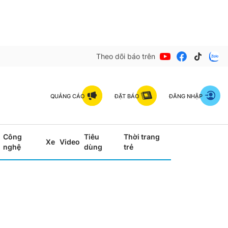
Theo dõi báo trên
QUẢNG CÁO
ĐẶT BÁO
ĐĂNG NHẬP
Công
Tiêu
Thời trang
Xe
Video
nghệ
dùng
trẻ