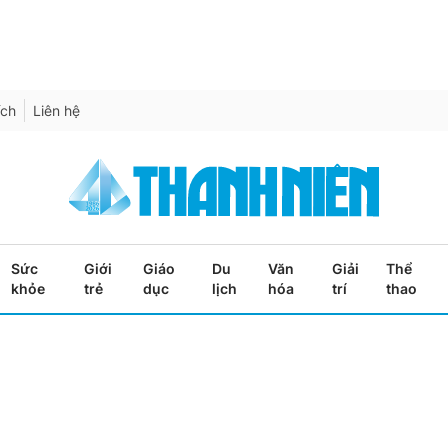
ích
Liên hệ
Sức
Giới
Giáo
Du
Văn
Giải
Thể
khỏe
trẻ
dục
lịch
hóa
trí
thao