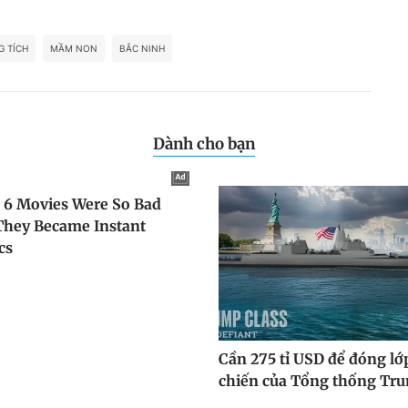
G TÍCH
MẦM NON
BẮC NINH