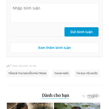
Gửi bình luận
Xem thêm bình luận
Khám phá thêm chủ đề
TỔNG BÍ THƯ NGUYỄN PHÚ TRỌNG
THANH NIÊN
THI ĐUA YÊU NƯỚC
ĐỒ