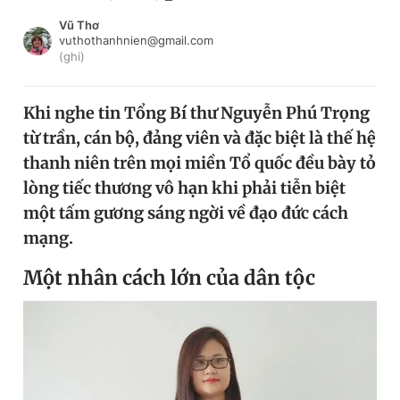
Chuyên mục khác
Vũ Thơ
Tin đã xem
vuthothanhnien@gmail.com
(ghi)
Chào ngày mới
Tin 24h
Đăng xuất
Khi nghe tin Tổng Bí thư Nguyễn Phú Trọng
Tin thị trường
Tin 360
từ trần, cán bộ, đảng viên và đặc biệt là thế hệ
thanh niên trên mọi miền Tổ quốc đều bày tỏ
Video
Magazine
lòng tiếc thương vô hạn khi phải tiễn biệt
một tấm gương sáng ngời về đạo đức cách
mạng.
Sản phẩm khác
Tiện ích
Bạn cần biết
Một nhân cách lớn của dân tộc
Thông tin tòa soạn
Liên hệ quảng cáo