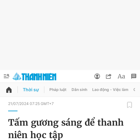
Thời sự
Pháp luật
Dân sinh
Lao động - Việc làm
Quy
QUẢNG CÁO
ĐẶT BÁO
21/07/2024 07:25 GMT+7
Thông tin tài khoản
Tấm gương sáng để thanh
Đổi mật khẩu
Chuyên mục
niên học tập
Tin đã lưu