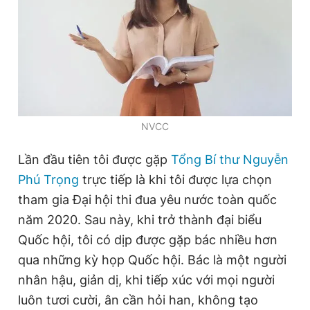
Đọc Thanh Niên trên điện thoại
NVCC
Theo dõi báo trên
Lần đầu tiên tôi được gặp
Tổng Bí thư Nguyễn
Hotline
Liên hệ quảng cáo
Phú Trọng
trực tiếp là khi tôi được lựa chọn
0906 645 777
0908 780 404
tham gia Đại hội thi đua yêu nước toàn quốc
năm 2020. Sau này, khi trở thành đại biểu
Đặt báo
Quảng cáo
RSS
Tòa soạn
Chính sách bảo
Quốc hội, tôi có dịp được gặp bác nhiều hơn
Tổng biên tập: Nguyễn Ngọc Toàn
qua những kỳ họp Quốc hội. Bác là một người
Phó tổng biên tập thường trực: Hải Thành
Phó tổng biên tập: Lâm Hiếu Dũng
nhân hậu, giản dị, khi tiếp xúc với mọi người
Phó tổng biên tập: Trần Việt Hưng
luôn tươi cười, ân cần hỏi han, không tạo
Tổng thư ký tòa soạn: Đức Trung