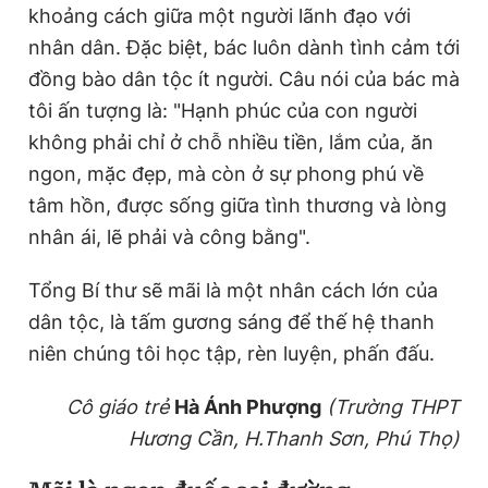
khoảng cách giữa một người lãnh đạo với
Giấy phép xuất bản số 110/GP - BTTTT cấp ngày 24.3.2020
© 2003-2026 Bản quyền thuộc về Báo Thanh Niên. Cấm sao
nhân dân. Đặc biệt, bác luôn dành tình cảm tới
chép dưới mọi hình thức nếu không có sự chấp thuận bằng văn
đồng bào dân tộc ít người. Câu nói của bác mà
bản. Phát triển bởi ePi Technologies, JSC.
tôi ấn tượng là: "Hạnh phúc của con người
không phải chỉ ở chỗ nhiều tiền, lắm của, ăn
ngon, mặc đẹp, mà còn ở sự phong phú về
tâm hồn, được sống giữa tình thương và lòng
nhân ái, lẽ phải và công bằng".
Tổng Bí thư sẽ mãi là một nhân cách lớn của
dân tộc, là tấm gương sáng để thế hệ thanh
niên chúng tôi học tập, rèn luyện, phấn đấu.
Cô giáo trẻ
Hà Ánh Phượng
(Trường THPT
Hương Cần,
H.Thanh Sơn, Phú Thọ)