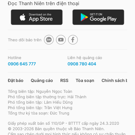
Đọc Thanh Niên trên điện thoại
Theo dõi báo trên
Hotline
Liên hệ quảng cáo
0906 645 777
0908 780 404
Đặt báo
Quảng cáo
RSS
Tòa soạn
Chính sách bảo
Tổng biên tập: Nguyễn Ngọc Toàn
Phó tổng biên tập thường trực: Hải Thành
Phó tổng biên tập: Lâm Hiếu Dũng
Phó tổng biên tập: Trần Việt Hưng
Tổng thư ký tòa soạn: Đức Trung
Giấy phép xuất bản số 110/GP - BTTTT cấp ngày 24.3.2020
© 2003-2026 Bản quyền thuộc về Báo Thanh Niên.
Cấm sao chép dưới mọi hình thức nếu không có sự chấp thuận