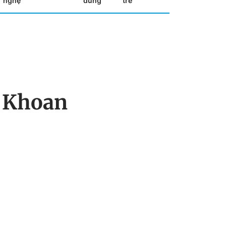
nghệ
dùng
trẻ
ũ Khoan