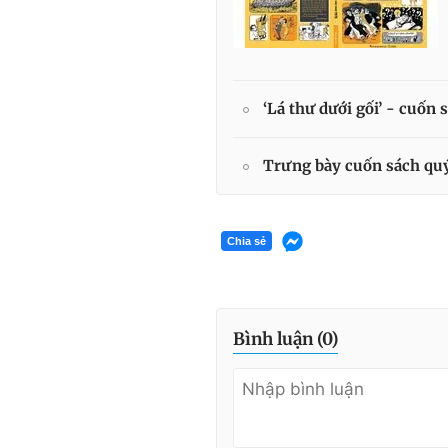
‘Lá thư dưới gối’ - cuốn
Trưng bày cuốn sách quý
Chia sẻ
Bình luận (
0
)