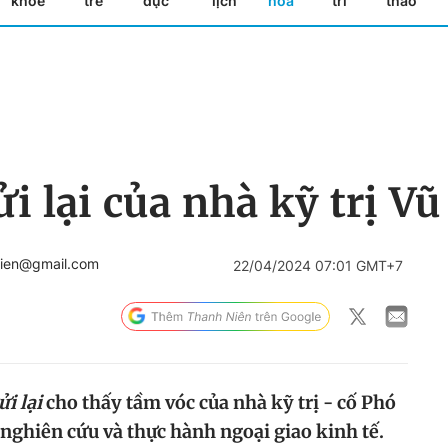
khỏe
trẻ
dục
lịch
hóa
trí
thao
i lại của nhà kỹ trị V
hnien@gmail.com
22/04/2024 07:01 GMT+7
ửi lại
cho thấy tầm vóc của nhà kỹ trị - cố Phó
nghiên cứu và thực hành ngoại giao kinh tế.