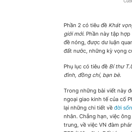
Cuố
Phần 2 có tiêu đề
Khát vọng
giới mới
. Phần này tập hợp
đề nóng, được dư luận qua
đất nước, những kỳ vọng củ
Phụ lục có tiêu đề
Bí thư T
đình, đồng chí, bạn bè.
Trong những bài viết này đ
ngoại giao kinh tế của cố
lại những chi tiết về
đời số
nhân. Chẳng hạn, việc ông
trung, về việc VN đàm phán