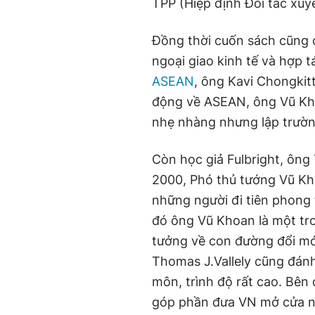
TPP (Hiệp định Đối tác xu
Đồng thời cuốn sách cũng 
ngoại giao kinh tế và hợp 
ASEAN
, ông Kavi Chongkit
động về ASEAN, ông Vũ Kho
nhẹ nhàng nhưng lập trườn
Còn học giả Fulbright, ông
2000, Phó thủ tướng Vũ Kho
những người đi tiên phong 
đó ông Vũ Khoan là một tro
tưởng về con đường đổi mới
Thomas J.Vallely cũng đánh
môn, trình độ rất cao. Bên
góp phần đưa VN mở cửa nền