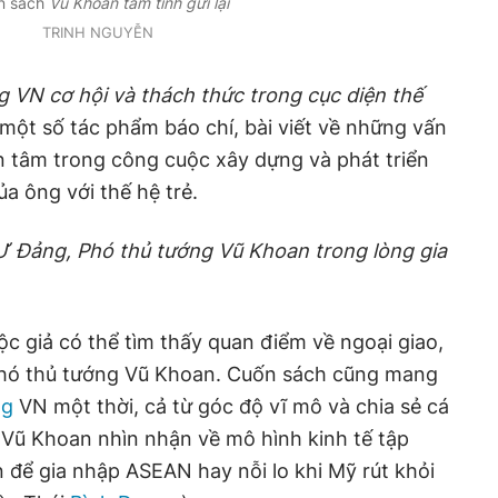
n sách
Vũ Khoan tâm tình gửi lại
TRINH NGUYỄN
 VN cơ hội và thách thức trong cục diện thế
 một số tác phẩm báo chí, bài viết về những vấn
n tâm trong công cuộc xây dựng và phát triển
a ông với thế hệ trẻ.
.Ư Đảng, Phó thủ tướng Vũ Khoan trong lòng gia
ộc giả có thể tìm thấy quan điểm về ngoại giao,
 Phó thủ tướng Vũ Khoan. Cuốn sách cũng mang
ng
VN một thời, cả từ góc độ vĩ mô và chia sẻ cá
 Vũ Khoan nhìn nhận về mô hình kinh tế tập
 để gia nhập ASEAN hay nỗi lo khi Mỹ rút khỏi