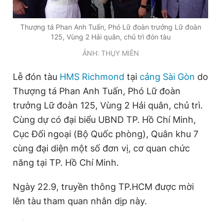
Thượng tá Phan Anh Tuấn, Phó Lữ đoàn trưởng Lữ đoàn
Đọc Thanh Niên trên điện thoại
125, Vùng 2 Hải quân, chủ trì đón tàu
ẢNH: THỤY MIÊN
Lễ đón tàu
HMS Richmond
tại
cảng Sài Gòn
do
Thượng tá Phan Anh Tuấn, Phó Lữ đoàn
Theo dõi báo trên
trưởng Lữ đoàn 125, Vùng 2 Hải quân, chủ trì.
Cùng dự có đại biểu UBND TP. Hồ Chí Minh,
Hotline
Liên hệ quảng cáo
Cục Đối ngoại (Bộ Quốc phòng), Quân khu 7
0906 645 777
0908 780 404
cùng đại diện một số đơn vị, cơ quan chức
Đặt báo
Quảng cáo
RSS
Tòa soạn
Chính sách bảo
năng tại TP. Hồ Chí Minh.
Tổng biên tập: Nguyễn Ngọc Toàn
Ngày 22.9, truyền thông TP.HCM được mời
Phó tổng biên tập thường trực: Hải Thành
Phó tổng biên tập: Lâm Hiếu Dũng
lên tàu tham quan nhân dịp này.
Phó tổng biên tập: Trần Việt Hưng
Tổng thư ký tòa soạn: Đức Trung