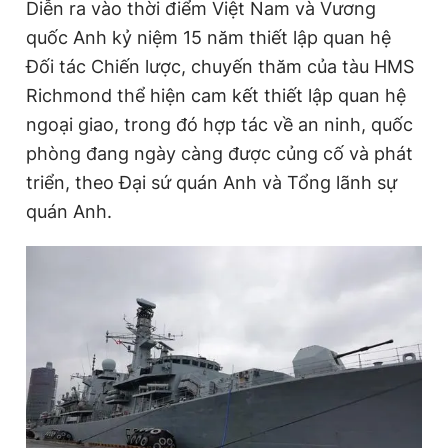
Diễn ra vào thời điểm Việt Nam và Vương
Giấy phép xuất bản số 110/GP - BTTTT cấp ngày 24.3.2020
quốc Anh kỷ niệm 15 năm thiết lập quan hệ
© 2003-2026 Bản quyền thuộc về Báo Thanh Niên. Cấm sao
chép dưới mọi hình thức nếu không có sự chấp thuận bằng văn
Đối tác Chiến lược, chuyến thăm của tàu HMS
bản. Phát triển bởi ePi Technologies, JSC.
Richmond thể hiện cam kết thiết lập quan hệ
ngoại giao, trong đó hợp tác về an ninh, quốc
phòng đang ngày càng được củng cố và phát
triển, theo Đại sứ quán Anh và Tổng lãnh sự
quán Anh.