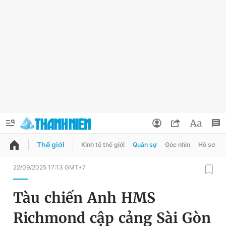
Thế giới
Kinh tế thế giới
Quân sự
Góc nhìn
Hồ sơ
QUẢNG CÁO
ĐẶT BÁO
22/09/2025 17:13 GMT+7
Thông tin tài khoản
Tàu chiến Anh HMS
Đổi mật khẩu
Chuyên mục
Richmond cập cảng Sài Gòn
Tin đã lưu