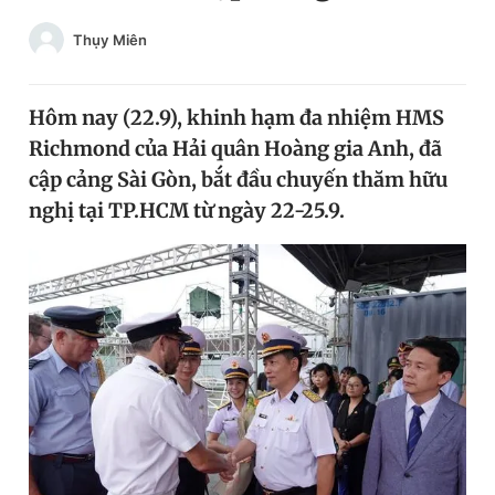
Chuyên mục khác
Thụy Miên
Tin đã xem
Chào ngày mới
Tin 24h
Đăng xuất
Hôm nay (22.9), khinh hạm đa nhiệm HMS
Tin thị trường
Tin 360
Richmond của Hải quân Hoàng gia Anh, đã
cập cảng Sài Gòn, bắt đầu chuyến thăm hữu
nghị tại TP.HCM từ ngày 22-25.9.
Video
Magazine
Sản phẩm khác
Tiện ích
Bạn cần biết
Thông tin tòa soạn
Liên hệ quảng cáo