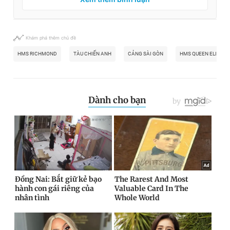
Khám phá thêm chủ đề
HMS RICHMOND
TÀU CHIẾN ANH
CẢNG SÀI GÒN
HMS QUEEN ELIZAB