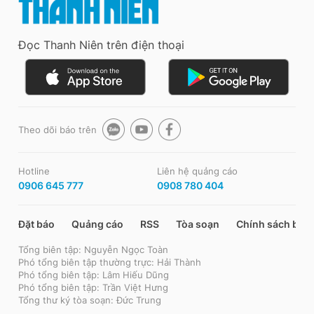
Đọc Thanh Niên trên điện thoại
Theo dõi báo trên
Hotline
Liên hệ quảng cáo
0906 645 777
0908 780 404
Đặt báo
Quảng cáo
RSS
Tòa soạn
Chính sách bảo
Tổng biên tập: Nguyễn Ngọc Toàn
Phó tổng biên tập thường trực: Hải Thành
Phó tổng biên tập: Lâm Hiếu Dũng
Phó tổng biên tập: Trần Việt Hưng
Tổng thư ký tòa soạn: Đức Trung