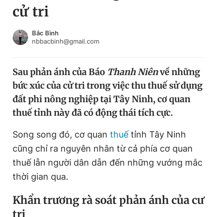
cử tri
Chuyên mục khác
Tin đã xem
Chào ngày mới
Tin 24h
Bắc Bình
nbbacbinh@gmail.com
Đăng xuất
Tin thị trường
Tin 360
Sau phản ánh của Báo
Thanh Niên
về những
bức xúc của cử tri trong việc thu thuế sử dụng
Video
Magazine
đất phi nông nghiệp tại Tây Ninh, cơ quan
thuế tỉnh này đã có động thái tích cực.
Sản phẩm khác
Song song đó, cơ quan
thuế
tỉnh Tây Ninh
Tiện ích
Bạn cần biết
cũng chỉ ra nguyên nhân từ cả phía cơ quan
thuế lẫn người dân dẫn đến những vướng mắc
thời gian qua.
Thông tin tòa soạn
Liên hệ quảng cáo
Khẩn trương rà soát phản ánh của cư
tri