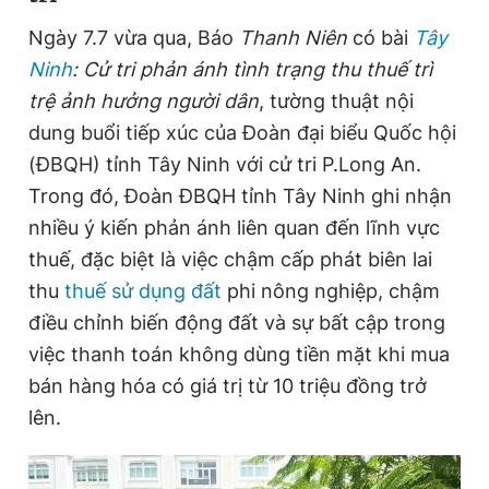
Ngày 7.7 vừa qua, Báo
Thanh Niên
có bài
Tây
Ninh
: Cử tri phản ánh tình trạng thu thuế trì
Đọc Thanh Niên trên điện thoại
trệ ảnh hưởng người dân
, tường thuật nội
dung buổi tiếp xúc của Đoàn đại biểu Quốc hội
(ĐBQH) tỉnh Tây Ninh với cử tri P.Long An.
Trong đó, Đoàn ĐBQH tỉnh Tây Ninh ghi nhận
Theo dõi báo trên
nhiều ý kiến phản ánh liên quan đến lĩnh vực
thuế, đặc biệt là việc chậm cấp phát biên lai
Hotline
Liên hệ quảng cáo
thu
thuế sử dụng đất
phi nông nghiệp, chậm
0906 645 777
0908 780 404
điều chỉnh biến động đất và sự bất cập trong
việc thanh toán không dùng tiền mặt khi mua
Đặt báo
Quảng cáo
RSS
Tòa soạn
Chính sách bảo
bán hàng hóa có giá trị từ 10 triệu đồng trở
Tổng biên tập: Nguyễn Ngọc Toàn
Phó tổng biên tập thường trực: Hải Thành
lên.
Phó tổng biên tập: Lâm Hiếu Dũng
Phó tổng biên tập: Trần Việt Hưng
Tổng thư ký tòa soạn: Đức Trung