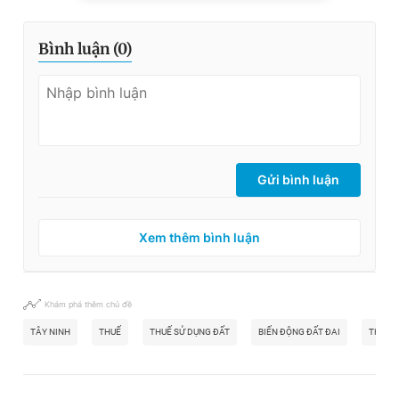
Bình luận (
0
)
Gửi bình luận
Xem thêm bình luận
Khám phá thêm chủ đề
TÂY NINH
THUẾ
THUẾ SỬ DỤNG ĐẤT
BIẾN ĐỘNG ĐẤT ĐAI
THU T