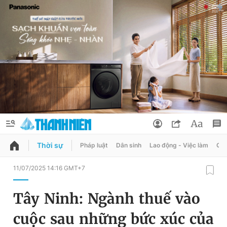
Thời sự
Pháp luật
Dân sinh
Lao động - Việc làm
Quy
QUẢNG CÁO
ĐẶT BÁO
11/07/2025 14:16 GMT+7
Thông tin tài khoản
Tây Ninh: Ngành thuế vào
Đổi mật khẩu
Chuyên mục
cuộc sau những bức xúc của
Tin đã lưu