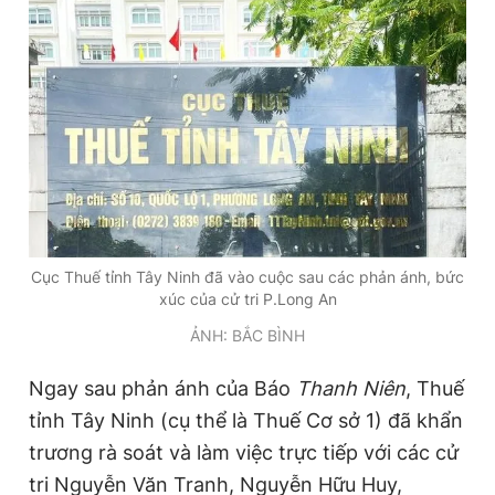
Giấy phép xuất bản số 110/GP - BTTTT cấp ngày 24.3.2020
© 2003-2026 Bản quyền thuộc về Báo Thanh Niên. Cấm sao
chép dưới mọi hình thức nếu không có sự chấp thuận bằng văn
bản. Phát triển bởi ePi Technologies, JSC.
Cục Thuế tỉnh Tây Ninh đã vào cuộc sau các phản ánh, bức
xúc của cử tri P.Long An
ẢNH: BẮC BÌNH
Ngay sau phản ánh của Báo
Thanh Niên
, Thuế
tỉnh Tây Ninh (cụ thể là Thuế Cơ sở 1) đã khẩn
trương rà soát và làm việc trực tiếp với các cử
tri Nguyễn Văn Tranh, Nguyễn Hữu Huy,