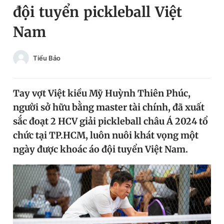
đội tuyển pickleball Việt
Chuyên mục khác
Tin đã xem
Nam
Chào ngày mới
Tin 24h
Đăng xuất
Tiểu Bảo
Tin thị trường
Tin 360
Tay vợt Việt kiều Mỹ Huỳnh Thiên Phúc,
Video
Magazine
người sở hữu bằng master tài chính, đã xuất
sắc đoạt 2 HCV giải pickleball châu Á 2024 tổ
Sản phẩm khác
chức tại TP.HCM, luôn nuôi khát vọng một
ngày được khoác áo đội tuyển Việt Nam.
Tiện ích
Bạn cần biết
Thông tin tòa soạn
Liên hệ quảng cáo