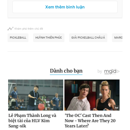
Xem thêm bình luận
Khám phá thêm chủ đề
PICKLEBALL
HUỲNH THIÊN PHÚC
GIẢI PICKELBALL CHÂU Á
MARCEL C