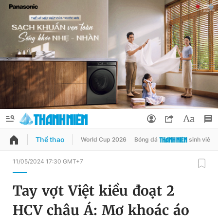
Thể thao
World Cup 2026
Bóng đá
sinh viên
QUẢNG CÁO
ĐẶT BÁO
11/05/2024 17:30 GMT+7
Thông tin tài khoản
Tay vợt Việt kiều đoạt 2
Đổi mật khẩu
Chuyên mục
HCV châu Á: Mơ khoác áo
Tin đã lưu