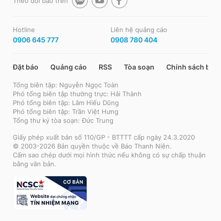
Theo dõi báo trên
Hotline
Liên hệ quảng cáo
0906 645 777
0908 780 404
Đặt báo
Quảng cáo
RSS
Tòa soạn
Chính sách bảo
Tổng biên tập: Nguyễn Ngọc Toàn
Phó tổng biên tập thường trực: Hải Thành
Phó tổng biên tập: Lâm Hiếu Dũng
Phó tổng biên tập: Trần Việt Hưng
Tổng thư ký tòa soạn: Đức Trung
Giấy phép xuất bản số 110/GP - BTTTT cấp ngày 24.3.2020
© 2003-2026 Bản quyền thuộc về Báo Thanh Niên.
Cấm sao chép dưới mọi hình thức nếu không có sự chấp thuận
bằng văn bản.