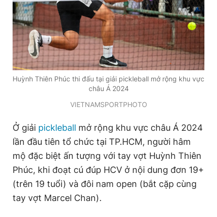
Đọc Thanh Niên trên điện thoại
Huỳnh Thiên Phúc thi đấu tại giải pickleball mở rộng khu vực
châu Á 2024
Theo dõi báo trên
VIETNAMSPORTPHOTO
Hotline
Liên hệ quảng cáo
Ở giải
pickleball
mở rộng khu vực châu Á 2024
0906 645 777
0908 780 404
lần đầu tiên tổ chức tại TP.HCM, người hâm
mộ đặc biệt ấn tượng với tay vợt Huỳnh Thiên
Đặt báo
Quảng cáo
RSS
Tòa soạn
Chính sách bảo
Phúc, khi đoạt cú đúp HCV ở nội dung đơn 19+
Tổng biên tập: Nguyễn Ngọc Toàn
(trên 19 tuổi) và đôi nam open (bắt cặp cùng
Phó tổng biên tập thường trực: Hải Thành
Phó tổng biên tập: Lâm Hiếu Dũng
tay vợt Marcel Chan).
Phó tổng biên tập: Trần Việt Hưng
Tổng thư ký tòa soạn: Đức Trung