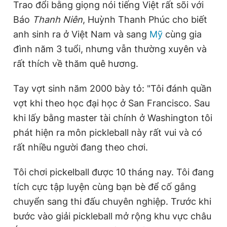
Trao đổi bằng giọng nói tiếng Việt rất sõi với
Giấy phép xuất bản số 110/GP - BTTTT cấp ngày 24.3.2020
Báo
Thanh Niên
, Huỳnh Thanh Phúc cho biết
© 2003-2026 Bản quyền thuộc về Báo Thanh Niên. Cấm sao
chép dưới mọi hình thức nếu không có sự chấp thuận bằng văn
anh sinh ra ở Việt Nam và sang
Mỹ
cùng gia
bản. Phát triển bởi ePi Technologies, JSC.
đình năm 3 tuổi, nhưng vẫn thường xuyên và
rất thích về thăm quê hương.
Tay vợt sinh năm 2000 bày tỏ: "Tôi đánh quần
vợt khi theo học đại học ở San Francisco. Sau
khi lấy bằng master tài chính ở Washington tôi
phát hiện ra môn pickleball này rất vui và có
rất nhiều người đang theo chơi.
Tôi chơi pickelball được 10 tháng nay. Tôi đang
tích cực tập luyện cùng bạn bè để cố gắng
chuyển sang thi đấu chuyên nghiệp. Trước khi
bước vào giải pickleball mở rộng khu vực châu