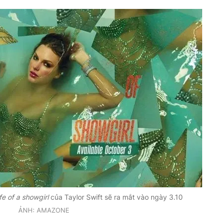
fe of a showgirl
của Taylor Swift sẽ ra mắt vào ngày 3.10
ẢNH: AMAZONE