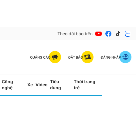
Theo dõi báo trên
QUẢNG CÁO
ĐẶT BÁO
ĐĂNG NHẬP
Công
Tiêu
Thời trang
Xe
Video
nghệ
dùng
trẻ