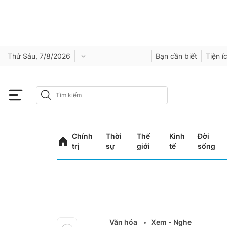
Thứ Sáu, 7/8/2026
Bạn cần biết
Tiện í
Chính
Thời
Thế
Kinh
Đời
trị
sự
giới
tế
sống
Văn hóa
Xem - Nghe