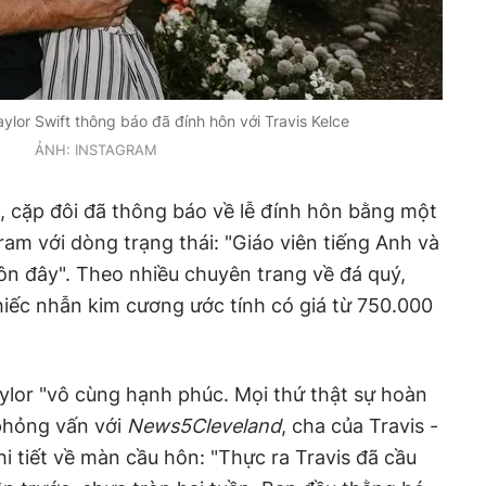
ylor Swift thông báo đã đính hôn với Travis Kelce
ẢNH: INSTAGRAM
, cặp đôi đã thông báo về lễ đính hôn bằng một
ram với dòng trạng thái: "Giáo viên tiếng Anh và
hôn đây". Theo nhiều chuyên trang về đá quý,
iếc nhẫn kim cương ước tính có giá từ 750.000
ylor "vô cùng hạnh phúc. Mọi thứ thật sự hoàn
phỏng vấn với
News5Cleveland
, cha của Travis -
hi tiết về màn cầu hôn: "Thực ra Travis đã cầu