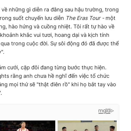
i về những gì diễn ra đằng sau hậu trường, trong
trong suốt chuyến lưu diễn
The Eras Tour -
một
ng, hào hứng và cuồng nhiệt. Tôi rất tự hào về
khoảnh khắc vui tươi, hoang dại và kịch tính
 qua trong cuộc đời. Sự sôi động đó đã được thể
".
ám cưới, cặp đôi đang từng bước thực hiện.
ghts rằng anh chưa hề nghĩ đến việc tổ chức
ng mọi thứ sẽ "thật điên rồ" khi họ bắt tay vào
.