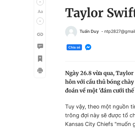
Taylor Swif
Tuấn Duy
- ntp2827@gmai
Chia sẻ
Ngày 26.8 vừa qua, Taylor 
hôn với cầu thủ bóng chày
đoán về một 'đám cưới thế
Tuy vậy, theo một nguồn ti
trông đợi này sẽ được tổ ch
Kansas City Chiefs "muốn gi