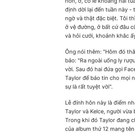
hôn, ờ, có lẽ khoảng hai tu
định dời lại đến tuần này 
ngờ và thật đặc biệt. Tôi th
ở vệ đường, ở bất cứ đâu c
và hỏi cưới, khoảnh khắc ấy
Ông nói thêm: "Hôm đó thằng
bảo: "Ra ngoài uống ly rượu
vời. Sau đó hai đứa gọi Fa
Taylor để báo tin cho mọi 
sự là rất tuyệt vời".
Lễ đính hôn này là điểm n
Taylor và Kelce, người vừa 
Trong khi đó Taylor đang 
của album thứ 12 mang tê