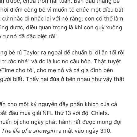
ần trước, chưa tròn hai tuần. Ban đầu thằng bé
- thời điểm công bố vì muốn tổ chức một điều bất
ì cứ nhắc đi nhắc lại với nó rằng: con có thể làm
ũng được, điều quan trọng là khi con quỳ xuống
 tự nó đã đặc biệt rồi".
 bé rủ Taylor ra ngoài để chuẩn bị đi ăn tối rồi
 trước nhé" và đó là lúc nó cầu hôn. Thật tuyệt
ceTime cho tôi, cho mẹ nó và cả gia đình bên
người biết. Thấy hai đứa ở bên nhau như vậy thật
hấn cho một kỷ nguyên đầy phấn khích của cả
bắt đầu mùa giải NFL thứ 13 với đội Chiefs.
chuẩn bị cho ngày phát hành rất được mong đợi
n
The
life of a showgirl
ra mắt vào ngày 3.10.