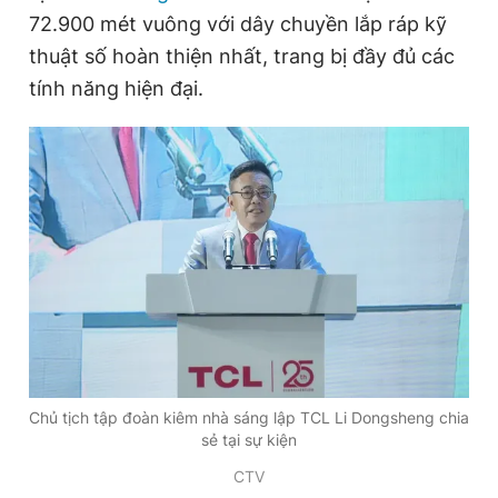
72.900 mét vuông với dây chuyền lắp ráp kỹ
thuật số hoàn thiện nhất, trang bị đầy đủ các
Đọc Thanh Niên trên điện thoại
tính năng hiện đại.
Theo dõi báo trên
Hotline
Liên hệ quảng cáo
0906 645 777
0908 780 404
Đặt báo
Quảng cáo
RSS
Tòa soạn
Chính sách bảo
Tổng biên tập: Nguyễn Ngọc Toàn
Chủ tịch tập đoàn kiêm nhà sáng lập TCL Li Dongsheng chia
Phó tổng biên tập thường trực: Hải Thành
sẻ tại sự kiện
Phó tổng biên tập: Lâm Hiếu Dũng
Phó tổng biên tập: Trần Việt Hưng
CTV
Tổng thư ký tòa soạn: Đức Trung