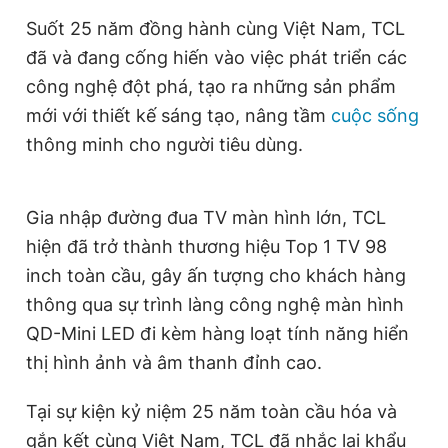
Giấy phép xuất bản số 110/GP - BTTTT cấp ngày 24.3.2020
Suốt 25 năm đồng hành cùng Việt Nam, TCL
© 2003-2026 Bản quyền thuộc về Báo Thanh Niên. Cấm sao
đã và đang cống hiến vào việc phát triển các
chép dưới mọi hình thức nếu không có sự chấp thuận bằng văn
bản. Phát triển bởi ePi Technologies, JSC.
công nghệ đột phá, tạo ra những sản phẩm
mới với thiết kế sáng tạo, nâng tầm
cuộc sống
thông minh cho người tiêu dùng.
Gia nhập đường đua TV màn hình lớn, TCL
hiện đã trở thành thương hiệu Top 1 TV 98
inch toàn cầu, gây ấn tượng cho khách hàng
thông qua sự trình làng công nghệ màn hình
QD-Mini LED đi kèm hàng loạt tính năng hiển
thị hình ảnh và âm thanh đỉnh cao.
Tại sự kiện kỷ niệm 25 năm toàn cầu hóa và
gắn kết cùng Việt Nam, TCL đã nhắc lại khẩu