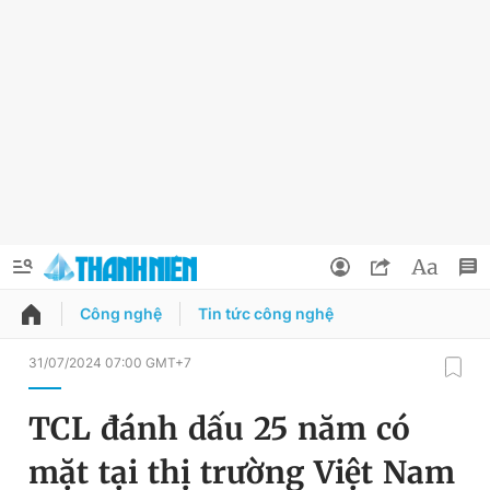
Công nghệ
Tin tức công nghệ
QUẢNG CÁO
ĐẶT BÁO
31/07/2024 07:00 GMT+7
Thông tin tài khoản
TCL đánh dấu 25 năm có
Đổi mật khẩu
Chuyên mục
mặt tại thị trường Việt Nam
Tin đã lưu