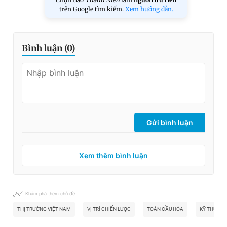
trên Google tìm kiếm.
Xem hướng dẫn.
Bình luận (
0
)
Gửi bình luận
Xem thêm bình luận
Khám phá thêm chủ đề
THỊ TRƯỜNG VIỆT NAM
VỊ TRÍ CHIẾN LƯỢC
TOÀN CẦU HÓA
KỸ THUẬT 