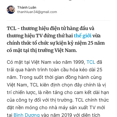
Chuyên mục khác
Thành Luân
Tin đã xem
thanhluan34@gmail.com
Chào ngày mới
Tin 24h
Đăng xuất
TCL - thương hiệu điện tử hàng đầu và
Tin thị trường
Tin 360
thương hiệu TV đứng thứ hai
thế giới
vừa
chính thức tổ chức sự kiện kỷ niệm 25 năm
Video
Magazine
có mặt tại thị trường Việt Nam.
Có mặt tại Việt Nam vào năm 1999,
TCL
đã
trải qua hành trình toàn cầu hóa kéo dài 25
Sản phẩm khác
năm. Trong suốt thời gian đồng hành cùng
Tiện ích
Bạn cần biết
Việt Nam, TCL kiên định chọn đây chính là vị
trí chiến lược, là nền tảng cho cam kết dài hạn
Thông tin tòa soạn
Liên hệ quảng cáo
của công ty đối với thị trường. TCL chính thức
đặt nền móng cho nhà máy sản xuất TV mới
tại
Bình Dương
vào năm 2019 với diện tích