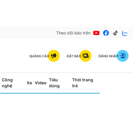
Theo dõi báo trên
QUẢNG CÁO
ĐẶT BÁO
ĐĂNG NHẬP
Công
Tiêu
Thời trang
Xe
Video
nghệ
dùng
trẻ