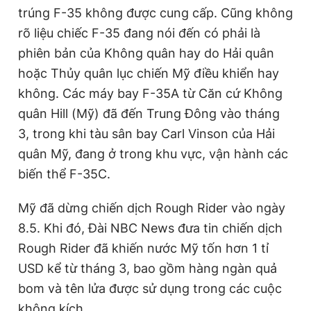
r
a
trúng F-35 không được cung cấp. Cũng không
e
t
rõ liệu chiếc F-35 đang nói đến có phải là
n
i
phiên bản của Không quân hay do Hải quân
t
o
hoặc Thủy quân lục chiến Mỹ điều khiển hay
T
n
không. Các máy bay F-35A từ Căn cứ Không
i
quân Hill (Mỹ) đã đến Trung Đông vào tháng
3, trong khi tàu sân bay Carl Vinson của Hải
m
quân Mỹ, đang ở trong khu vực, vận hành các
e
biến thể F-35C.
Mỹ đã dừng chiến dịch Rough Rider vào ngày
8.5. Khi đó, Đài NBC News đưa tin chiến dịch
Rough Rider đã khiến nước Mỹ tốn hơn 1 tỉ
USD kể từ tháng 3, bao gồm hàng ngàn quả
bom và tên lửa được sử dụng trong các cuộc
không kích.