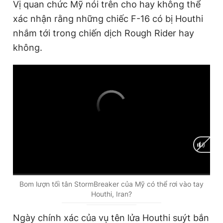
Vị quan chức Mỹ nói trên cho hay không thể
xác nhận rằng những chiếc F-16 có bị Houthi
nhắm tới trong chiến dịch Rough Rider hay
không.
C
0:00
/
D
0:00
Bom lượn tối tân StormBreaker của Mỹ có thể rơi vào tay
Houthi, Iran?
u
u
r
r
Ngày chính xác của vụ tên lửa Houthi suýt bắn