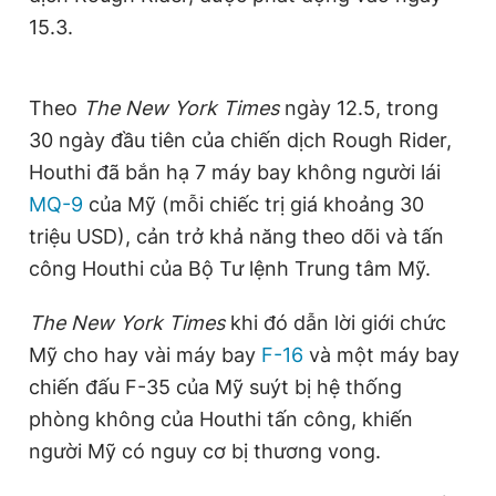
Giấy phép xuất bản số 110/GP - BTTTT cấp ngày 24.3.2020
15.3.
© 2003-2026 Bản quyền thuộc về Báo Thanh Niên. Cấm sao
chép dưới mọi hình thức nếu không có sự chấp thuận bằng văn
bản. Phát triển bởi ePi Technologies, JSC.
Theo
The New York Times
ngày 12.5, trong
30 ngày đầu tiên của chiến dịch Rough Rider,
Houthi đã bắn hạ 7 máy bay không người lái
MQ-9
của Mỹ (mỗi chiếc trị giá khoảng 30
triệu USD), cản trở khả năng theo dõi và tấn
công Houthi của Bộ Tư lệnh Trung tâm Mỹ.
The New York Times
khi đó dẫn lời giới chức
Mỹ cho hay vài máy bay
F-16
và một máy bay
chiến đấu F-35 của Mỹ suýt bị hệ thống
phòng không của Houthi tấn công, khiến
người Mỹ có nguy cơ bị thương vong.