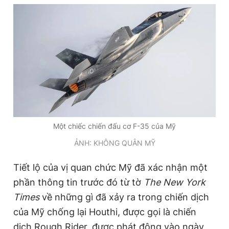
Đọc Thanh Niên trên điện thoại
Theo dõi báo trên
Một chiếc chiến đấu cơ F-35 của Mỹ
Hotline
Liên hệ quảng cáo
0906 645 777
0908 780 404
ẢNH: KHÔNG QUÂN MỸ
Đặt báo
Quảng cáo
RSS
Tòa soạn
Chính sách bảo
Tiết lộ của vị quan chức Mỹ đã xác nhận một
phần thông tin trước đó từ tờ
The New York
Tổng biên tập: Nguyễn Ngọc Toàn
Phó tổng biên tập thường trực: Hải Thành
Times
về những gì đã xảy ra trong chiến dịch
Phó tổng biên tập: Lâm Hiếu Dũng
của Mỹ chống lại Houthi, được gọi là chiến
Phó tổng biên tập: Trần Việt Hưng
Tổng thư ký tòa soạn: Đức Trung
dịch Rough Rider, được phát động vào ngày