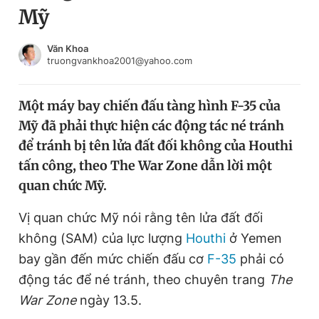
Mỹ
Chuyên mục khác
Tin đã xem
Chào ngày mới
Tin 24h
Văn Khoa
truongvankhoa2001@yahoo.com
Đăng xuất
Tin thị trường
Tin 360
Một máy bay chiến đấu tàng hình F-35 của
Mỹ đã phải thực hiện các động tác né tránh
Video
Magazine
để tránh bị tên lửa đất đối không của Houthi
tấn công, theo The War Zone dẫn lời một
quan chức Mỹ.
Sản phẩm khác
Tiện ích
Vị quan chức Mỹ nói rằng tên lửa đất đối
Bạn cần biết
không (SAM) của lực lượng
Houthi
ở Yemen
bay gần đến mức chiến đấu cơ
F-35
phải có
Thông tin tòa soạn
Liên hệ quảng cáo
động tác để né tránh, theo chuyên trang
The
War Zone
ngày 13.5.