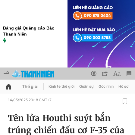
Bảng giá Quảng cáo Báo
Thanh Niên
Thế giới
Kinh tế thế giới
Quân sự
Góc nhìn
Hồ sơ
QUẢNG CÁO
ĐẶT BÁO
14/05/2025 20:18 GMT+7
Thông tin tài khoản
Tên lửa Houthi suýt bắn
Đổi mật khẩu
Chuyên mục
trúng chiến đấu cơ F-35 của
Tin đã lưu