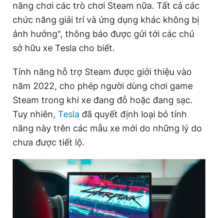
năng chơi các trò chơi Steam nữa. Tất cả các
chức năng giải trí và ứng dụng khác không bị
ảnh hưởng", thông báo được gửi tới các chủ
Đọc Thanh Niên trên điện thoại
sở hữu xe Tesla cho biết.
Tính năng hỗ trợ Steam được giới thiệu vào
năm 2022, cho phép người dùng chơi game
Theo dõi báo trên
Steam trong khi xe đang đỗ hoặc đang sạc.
Tuy nhiên,
Tesla
đã quyết định loại bỏ tính
Hotline
Liên hệ quảng cáo
năng này trên các mẫu xe mới do những lý do
0906 645 777
0908 780 404
chưa được tiết lộ.
Đặt báo
Quảng cáo
RSS
Tòa soạn
Chính sách bảo
Tổng biên tập: Nguyễn Ngọc Toàn
Phó tổng biên tập thường trực: Hải Thành
Phó tổng biên tập: Lâm Hiếu Dũng
Phó tổng biên tập: Trần Việt Hưng
Tổng thư ký tòa soạn: Đức Trung