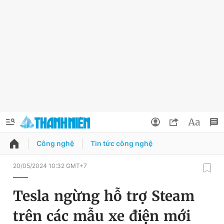
Công nghệ
Tin tức công nghệ
QUẢNG CÁO
ĐẶT BÁO
20/05/2024 10:32 GMT+7
Thông tin tài khoản
Tesla ngừng hỗ trợ Steam
Đổi mật khẩu
Chuyên mục
trên các mẫu xe điện mới
Tin đã lưu