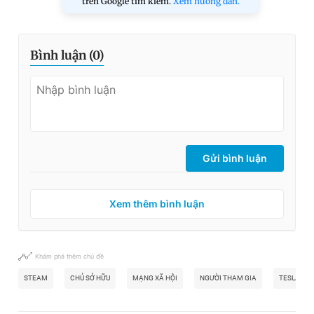
trên Google tìm kiếm.
Xem hướng dẫn.
Bình luận (
0
)
Gửi bình luận
Xem thêm bình luận
Khám phá thêm chủ đề
STEAM
CHỦ SỞ HỮU
MẠNG XÃ HỘI
NGƯỜI THAM GIA
TESLA