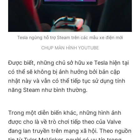
Giấy phép xuất bản số 110/GP - BTTTT cấp ngày 24.3.2020
© 2003-2026 Bản quyền thuộc về Báo Thanh Niên. Cấm sao
chép dưới mọi hình thức nếu không có sự chấp thuận bằng văn
bản. Phát triển bởi ePi Technologies, JSC.
Tesla ngừng hỗ trợ Steam trên các mẫu xe điện mới
CHỤP MÀN HÌNH YOUTUBE
Được biết, những chủ sở hữu xe Tesla hiện tại
có thể sẽ không bị ảnh hưởng bởi bản cập
nhật này và vẫn có thể tiếp tục sử dụng tính
năng Steam như bình thường.
Trong một diễn biến khác, những hình ảnh
được cho là về trò chơi tiếp theo của Valve
đang lan truyền trên mạng xã hội. Theo nguồn
tin từ Tyler McVicker, người có uy tín trong