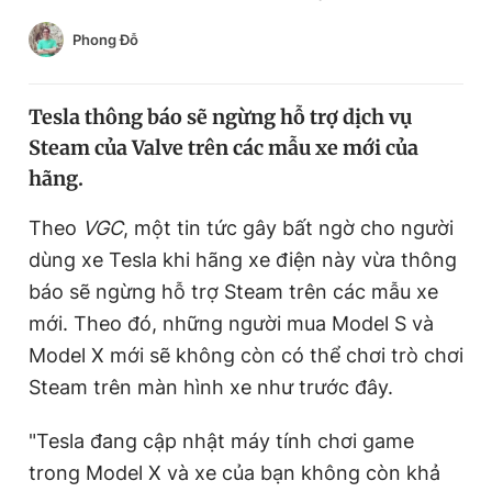
Chuyên mục khác
Phong Đỗ
Tin đã xem
Chào ngày mới
Tin 24h
Đăng xuất
Tesla thông báo sẽ ngừng hỗ trợ dịch vụ
Tin thị trường
Tin 360
Steam của Valve trên các mẫu xe mới của
hãng.
Video
Magazine
Theo
VGC
, một tin tức gây bất ngờ cho người
dùng xe Tesla khi hãng xe điện này vừa thông
báo sẽ ngừng hỗ trợ Steam trên các mẫu xe
Sản phẩm khác
mới. Theo đó, những người mua Model S và
Tiện ích
Bạn cần biết
Model X mới sẽ không còn có thể chơi trò chơi
Steam trên màn hình xe như trước đây.
Thông tin tòa soạn
Liên hệ quảng cáo
"Tesla đang cập nhật máy tính chơi game
trong Model X và xe của bạn không còn khả