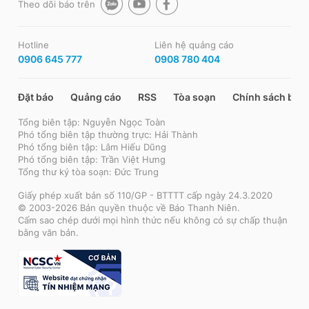
Theo dõi báo trên
Hotline
Liên hệ quảng cáo
0906 645 777
0908 780 404
Đặt báo
Quảng cáo
RSS
Tòa soạn
Chính sách bảo
Tổng biên tập: Nguyễn Ngọc Toàn
Phó tổng biên tập thường trực: Hải Thành
Phó tổng biên tập: Lâm Hiếu Dũng
Phó tổng biên tập: Trần Việt Hưng
Tổng thư ký tòa soạn: Đức Trung
Giấy phép xuất bản số 110/GP - BTTTT cấp ngày 24.3.2020
© 2003-2026 Bản quyền thuộc về Báo Thanh Niên.
Cấm sao chép dưới mọi hình thức nếu không có sự chấp thuận
bằng văn bản.