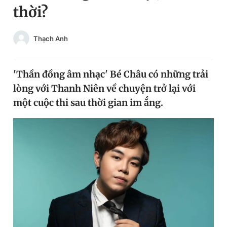
thời?
Chuyên mục khác
Tin đã xem
Chào ngày mới
Tin 24h
Thạch Anh
Đăng xuất
Tin thị trường
Tin 360
'Thần đồng âm nhạc' Bé Châu có những trải
lòng với Thanh Niên về chuyện trở lại với
Video
Magazine
một cuộc thi sau thời gian im ắng.
Sản phẩm khác
Tiện ích
Bạn cần biết
Thông tin tòa soạn
Liên hệ quảng cáo