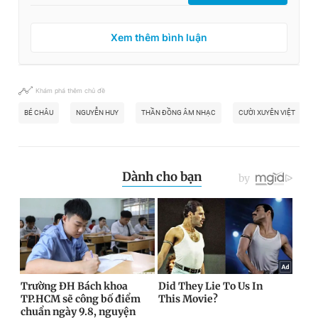
Xem thêm bình luận
Khám phá thêm chủ đề
BÉ CHÂU
NGUYỄN HUY
THẦN ĐỒNG ÂM NHẠC
CƯỜI XUYÊN VIỆT