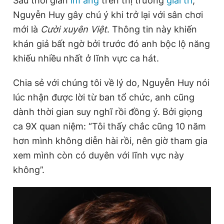
Sau thời gian
im ắng
trên thị trường
giải trí
,
Giấy phép xuất bản số 110/GP - BTTTT cấp ngày 24.3.2020
Nguyễn Huy gây chú ý khi trở lại với sân chơi
© 2003-2026 Bản quyền thuộc về Báo Thanh Niên. Cấm sao
chép dưới mọi hình thức nếu không có sự chấp thuận bằng văn
mới là
Cười xuyên Việt
. Thông tin này khiến
bản. Phát triển bởi ePi Technologies, JSC.
khán giả bất ngờ bởi trước đó anh bộc lộ năng
khiếu nhiều nhất ở lĩnh vực ca hát.
Chia sẻ với chúng tôi về lý do, Nguyễn Huy nói
lúc nhận được lời từ ban tổ chức, anh cũng
dành thời gian suy nghĩ rồi đồng ý. Bởi giọng
ca 9X quan niệm: “Tôi thấy chắc cũng 10 năm
hơn mình không diễn hài rồi, nên giờ tham gia
xem mình còn có duyên với lĩnh vực này
không”.