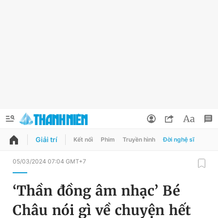
Giải trí
Kết nối
Phim
Truyền hình
Đời nghệ sĩ
QUẢNG CÁO
ĐẶT BÁO
05/03/2024 07:04 GMT+7
Thông tin tài khoản
‘Thần đồng âm nhạc’ Bé
Đổi mật khẩu
Chuyên mục
Châu nói gì về chuyện hết
Tin đã lưu