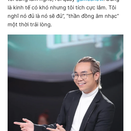
là kinh tế có khó nhưng tôi tích cực lắm. Tôi
nghĩ nó đủ là nó sẽ đủ”, “thần đồng âm nhạc”
một thời trải lòng.