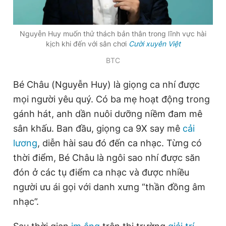
Nguyễn Huy muốn thử thách bản thân trong lĩnh vực hài
Đọc Thanh Niên trên điện thoại
kịch khi đến với sân chơi
Cười xuyên Việt
BTC
Bé Châu (Nguyễn Huy) là giọng ca nhí được
Theo dõi báo trên
mọi người yêu quý. Có ba mẹ hoạt động trong
gánh hát, anh dần nuôi dưỡng niềm đam mê
Hotline
Liên hệ quảng cáo
sân khấu. Ban đầu, giọng ca 9X say mê
cải
0906 645 777
0908 780 404
lương
, diễn hài sau đó đến ca nhạc. Từng có
thời điểm, Bé Châu là ngôi sao nhí được săn
Đặt báo
Quảng cáo
RSS
Tòa soạn
Chính sách bảo
đón ở các tụ điểm ca nhạc và được nhiều
Tổng biên tập: Nguyễn Ngọc Toàn
người ưu ái gọi với danh xưng “thần đồng âm
Phó tổng biên tập thường trực: Hải Thành
nhạc”.
Phó tổng biên tập: Lâm Hiếu Dũng
Phó tổng biên tập: Trần Việt Hưng
Tổng thư ký tòa soạn: Đức Trung