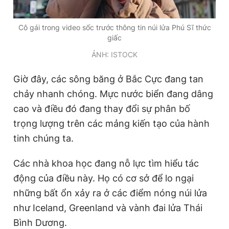
Giấy phép xuất bản số 110/GP - BTTTT cấp ngày 24.3.2020
© 2003-2026 Bản quyền thuộc về Báo Thanh Niên. Cấm sao
Cô gái trong video sốc trước thông tin núi lửa Phú Sĩ thức
chép dưới mọi hình thức nếu không có sự chấp thuận bằng văn
giấc
bản. Phát triển bởi ePi Technologies, JSC.
ẢNH: ISTOCK
Giờ đây, các sông băng ở Bắc Cực đang tan
chảy nhanh chóng. Mực nước biển đang dâng
cao và điều đó đang thay đổi sự phân bố
trọng lượng trên các mảng kiến tạo của hành
tinh chúng ta.
Các nhà khoa học đang nỗ lực tìm hiểu tác
động của điều này. Họ có cơ sở để lo ngại
những bất ổn xảy ra ở các điểm nóng núi lửa
như Iceland, Greenland và vành đai lửa Thái
Bình Dương.