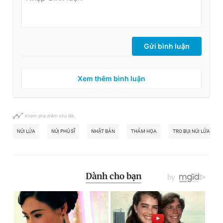
Gửi bình luận
Xem thêm bình luận
Khám phá thêm chủ đề
NÚI LỬA
NÚI PHÚ SĨ
NHẬT BẢN
THẢM HỌA
TRO BỤI NÚI LỬA