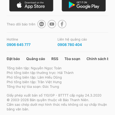
Theo dõi báo trên
Hotline
Liên hệ quảng cáo
0906 645 777
0908 780 404
Đặt báo
Quảng cáo
RSS
Tòa soạn
Chính sách bảo
Tổng biên tập: Nguyễn Ngọc Toàn
Phó tổng biên tập thường trực: Hải Thành
Phó tổng biên tập: Lâm Hiếu Dũng
Phó tổng biên tập: Trần Việt Hưng
Tổng thư ký tòa soạn: Đức Trung
Giấy phép xuất bản số 110/GP - BTTTT cấp ngày 24.3.2020
© 2003-2026 Bản quyền thuộc về Báo Thanh Niên.
Cấm sao chép dưới mọi hình thức nếu không có sự chấp thuận
bằng văn bản.