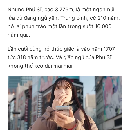
Nhưng Phú Sĩ, cao 3.776m, là một ngọn núi
lửa dù đang ngủ yên. Trung bình, cứ 210 năm,
Đọc Thanh Niên trên điện thoại
nó lại phun trào một lần trong suốt 10.000
năm qua.
Lần cuối cùng nó thức giấc là vào năm 1707,
Theo dõi báo trên
tức 318 năm trước. Và giấc ngủ của Phú Sĩ
không thể kéo dài mãi mãi.
Hotline
Liên hệ quảng cáo
0906 645 777
0908 780 404
Đặt báo
Quảng cáo
RSS
Tòa soạn
Chính sách bảo
Tổng biên tập: Nguyễn Ngọc Toàn
Phó tổng biên tập thường trực: Hải Thành
Phó tổng biên tập: Lâm Hiếu Dũng
Phó tổng biên tập: Trần Việt Hưng
Tổng thư ký tòa soạn: Đức Trung