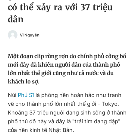
có thể xảy ra với 37 triệu
Chuyên mục khác
Tin đã xem
dân
Chào ngày mới
Tin 24h
Đăng xuất
Vi Nguyễn
Tin thị trường
Tin 360
Một đoạn clip rùng rợn do chính phủ công bố
Video
Magazine
mới đây đã khiến người dân của thành phố
lớn nhất thế giới cũng như cả nước và du
Sản phẩm khác
khách lo sợ.
Tiện ích
Bạn cần biết
Núi
Phú Sĩ
là phông nền hoàn hảo như tranh
vẽ cho thành phố lớn nhất thế giới - Tokyo.
Thông tin tòa soạn
Liên hệ quảng cáo
Khoảng 37 triệu người đang sinh sống ở thành
phố thủ đô này và đây là "trái tim đang đập"
của nền kinh tế Nhật Bản.