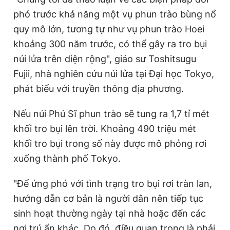
phó trước khả năng một vụ phun trào bùng nổ
quy mô lớn, tương tự như vụ phun trào Hoei
khoảng 300 năm trước, có thể gây ra tro bụi
núi lửa trên diện rộng", giáo sư Toshitsugu
Fujii, nhà nghiên cứu núi lửa tại Đại học Tokyo,
phát biểu với truyền thông địa phương.
Nếu núi Phú Sĩ phun trào sẽ tung ra 1,7 tỉ mét
khối tro bụi lên trời. Khoảng 490 triệu mét
khối tro bụi trong số này được mô phỏng rơi
xuống thành phố Tokyo.
"Để ứng phó với tình trạng tro bụi rơi tràn lan,
hướng dẫn cơ bản là người dân nên tiếp tục
sinh hoạt thường ngày tại nhà hoặc đến các
nơi trú ẩn khác. Do đó, điều quan trọng là phải