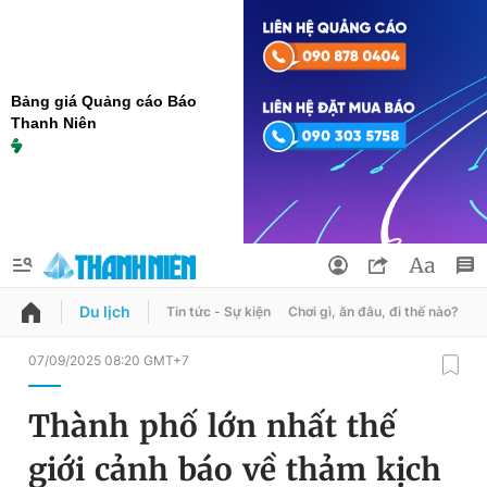
Bảng giá Quảng cáo Báo
Thanh Niên
Du lịch
Tin tức - Sự kiện
Chơi gì, ăn đâu, đi thế nào?
B
QUẢNG CÁO
ĐẶT BÁO
07/09/2025 08:20 GMT+7
Thông tin tài khoản
Thành phố lớn nhất thế
Đổi mật khẩu
Chuyên mục
giới cảnh báo về thảm kịch
Tin đã lưu