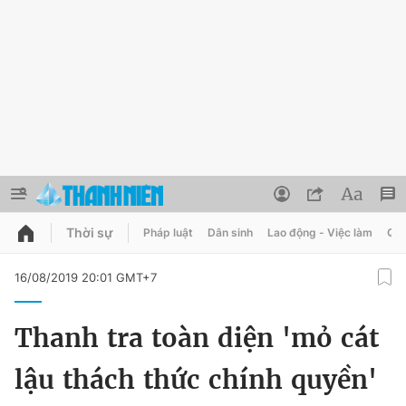
Thời sự
Pháp luật
Dân sinh
Lao động - Việc làm
Quy
QUẢNG CÁO
ĐẶT BÁO
16/08/2019 20:01 GMT+7
Thông tin tài khoản
Thanh tra toàn diện 'mỏ cát
Đổi mật khẩu
Chuyên mục
lậu thách thức chính quyền'
Tin đã lưu
Chuyên mục khác