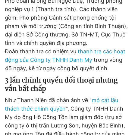
Phó đoàn là ông Bùi Ngọc Duệ, Trưởng phòng
© 2003-2026 Bản quyền thuộc về Báo Thanh Niên. Cấm sao
chép dưới mọi hình thức nếu không có sự chấp thuận bằng văn
nghiệp vụ 1 (Thanh tra tỉnh). Các thành viên
bản. Phát triển bởi ePi Technologies, JSC.
gồm: Phó phòng Cảnh sát phóng chống tội
phạm về môi trường (Công an tỉnh Bình Thuận),
đại diện Sở Công thương, Sở TN-MT, Cục Thuế
tỉnh và chính quyền địa phương.
Đoàn thanh tra có nhiệm vụ
thanh tra các hoạt
động của Công ty TNHH Danh My
trong vòng
45 ngày, kể từ ngày công bố quyết định.
3 lần chính quyền đối thoại nhưng
vẫn bất chấp
Như Thanh Niên đã phản ánh về "
mỏ cát lậu
thách thức chính quyền
", Công ty TNHH Danh
My do ông Hồ Công Tồn làm giám đốc (trụ sở
công ty ở thị trấn Lương Sơn, huyện Bắc Bình),
nhưng ông Tồn đã điều hành công ty của mình