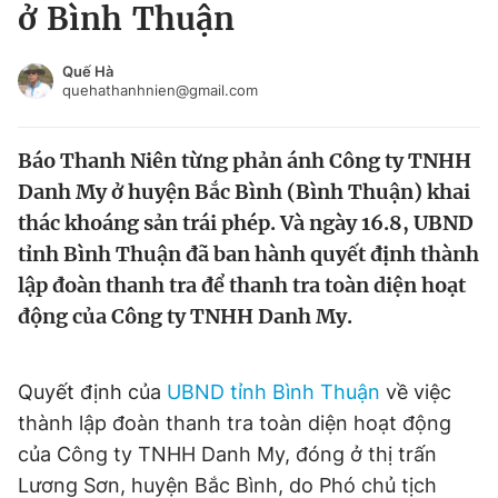
ở Bình Thuận
Tin đã xem
Chào ngày mới
Tin 24h
Quế Hà
Đăng xuất
quehathanhnien@gmail.com
Tin thị trường
Tin 360
Báo Thanh Niên từng phản ánh Công ty TNHH
Video
Magazine
Danh My ở huyện Bắc Bình (Bình Thuận) khai
thác khoáng sản trái phép. Và ngày 16.8, UBND
tỉnh Bình Thuận đã ban hành quyết định thành
Sản phẩm khác
lập đoàn thanh tra để thanh tra toàn diện hoạt
Tiện ích
Bạn cần biết
động của Công ty TNHH Danh My.
Thông tin tòa soạn
Liên hệ quảng cáo
Quyết định của
UBND tỉnh Bình Thuận
về việc
thành lập đoàn thanh tra toàn diện hoạt động
của Công ty TNHH Danh My, đóng ở thị trấn
Lương Sơn, huyện Bắc Bình, do Phó chủ tịch