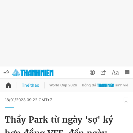
Thể thao
World Cup 2026
Bóng đá
sinh viên
QUẢNG CÁO
ĐẶT BÁO
18/01/2023 09:22 GMT+7
Thông tin tài khoản
Thầy Park từ ngày 'sợ' ký
Đổi mật khẩu
Chuyên mục
Tin đã lưu