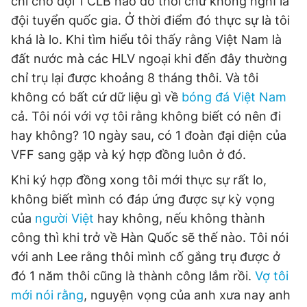
chỉ chờ đợi 1 CLB nào đó thôi chứ không nghĩ là
đội tuyển quốc gia. Ở thời điểm đó thực sự là tôi
khá là lo. Khi tìm hiểu tôi thấy rằng Việt Nam là
đất nước mà các HLV ngoại khi đến đây thường
chỉ trụ lại được khoảng 8 tháng thôi. Và tôi
không có bất cứ dữ liệu gì về
bóng đá Việt Nam
cả. Tôi nói với vợ tôi rằng không biết có nên đi
hay không? 10 ngày sau, có 1 đoàn đại diện của
VFF sang gặp và ký hợp đồng luôn ở đó.
Khi ký hợp đồng xong tôi mới thực sự rất lo,
không biết mình có đáp ứng được sự kỳ vọng
của
người Việt
hay không, nếu không thành
công thì khi trở về Hàn Quốc sẽ thế nào. Tôi nói
với anh Lee rằng thôi mình cố gắng trụ được ở
đó 1 năm thôi cũng là thành công lắm rồi.
Vợ tôi
mới nói rằng
, nguyện vọng của anh xưa nay anh