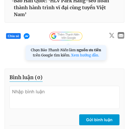
Báo Hàn Quốc: ‘HLV Park Hang-seo hoàn
thành hành trình vĩ đại cùng tuyển Việt
Nam’
Chia sẻ
Chọn Báo
Thanh Niên
làm
nguồn ưu tiên
trên Google tìm kiếm.
Xem hướng dẫn.
Bình luận (
0
)
Gửi bình luận