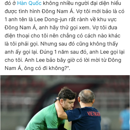
đó ở
Hàn Quốc
không nhiều người đại diện hiểu
được tình hình Đông Nam Á. Vợ tôi mới bảo là có
1 anh tên là Lee Dong-jun rất rành về khu vực
Đọc Thanh Niên trên điện thoại
Đông Nam Á, anh hãy thử gọi xem. Vợ tôi đưa
điện thoại cho tôi nên chẳng có cách nào khác
là tôi phải gọi. Nhưng sau đó cũng không thấy
anh ấy gọi lại. Đúng 1 năm sau đó, anh Lee gọi lại
Theo dõi báo trên
cho tôi. Anh Lee bảo bây giờ có lời mời từ Đông
Nam Á, ông có đi không?".
Hotline
Liên hệ quảng cáo
0906 645 777
0908 780 404
Đặt báo
Quảng cáo
RSS
Tòa soạn
Chính sách bảo
Tổng biên tập: Nguyễn Ngọc Toàn
Phó tổng biên tập thường trực: Hải Thành
Phó tổng biên tập: Lâm Hiếu Dũng
Phó tổng biên tập: Trần Việt Hưng
Tổng thư ký tòa soạn: Đức Trung