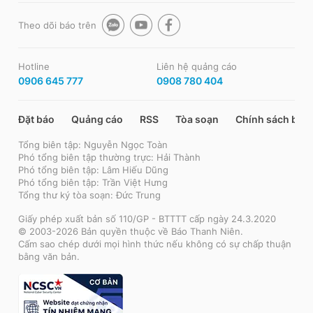
Theo dõi báo trên
Hotline
Liên hệ quảng cáo
0906 645 777
0908 780 404
Đặt báo
Quảng cáo
RSS
Tòa soạn
Chính sách bảo
Tổng biên tập: Nguyễn Ngọc Toàn
Phó tổng biên tập thường trực: Hải Thành
Phó tổng biên tập: Lâm Hiếu Dũng
Phó tổng biên tập: Trần Việt Hưng
Tổng thư ký tòa soạn: Đức Trung
Giấy phép xuất bản số 110/GP - BTTTT cấp ngày 24.3.2020
© 2003-2026 Bản quyền thuộc về Báo Thanh Niên.
Cấm sao chép dưới mọi hình thức nếu không có sự chấp thuận
bằng văn bản.