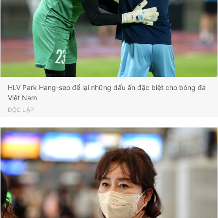
Giấy phép xuất bản số 110/GP - BTTTT cấp ngày 24.3.2020
© 2003-2026 Bản quyền thuộc về Báo Thanh Niên. Cấm sao
chép dưới mọi hình thức nếu không có sự chấp thuận bằng văn
bản. Phát triển bởi ePi Technologies, JSC.
HLV Park Hang-seo để lại những dấu ấn đặc biệt cho bóng đá
Việt Nam
ĐỘC LẬP