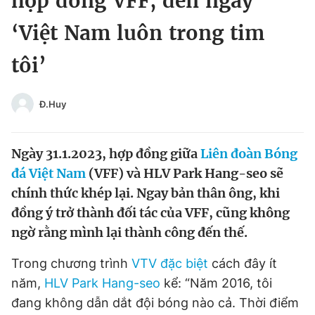
hợp đồng VFF, đến ngày
Chuyên mục khác
‘Việt Nam luôn trong tim
Tin đã xem
Chào ngày mới
Tin 24h
tôi’
Đăng xuất
Tin thị trường
Tin 360
Đ.Huy
Video
Magazine
Ngày 31.1.2023, hợp đồng giữa
Liên đoàn Bóng
đá Việt Nam
(VFF) và HLV Park Hang-seo sẽ
Sản phẩm khác
chính thức khép lại. Ngay bản thân ông, khi
đồng ý trở thành đối tác của VFF, cũng không
Tiện ích
Bạn cần biết
ngờ rằng mình lại thành công đến thế.
Thông tin tòa soạn
Liên hệ quảng cáo
Trong chương trình
VTV đặc biệt
cách đây ít
năm,
HLV Park Hang-seo
kể: “Năm 2016, tôi
đang không dẫn dắt đội bóng nào cả. Thời điểm