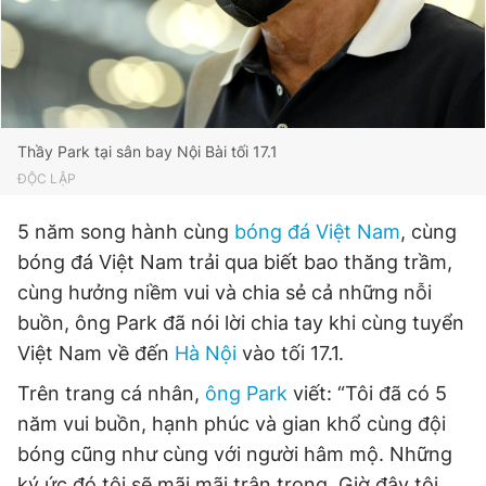
Thầy Park tại sân bay Nội Bài tối 17.1
ĐỘC LẬP
5 năm song hành cùng
bóng đá Việt Nam
, cùng
bóng đá Việt Nam trải qua biết bao thăng trầm,
cùng hưởng niềm vui và chia sẻ cả những nỗi
buồn, ông Park đã nói lời chia tay khi cùng tuyển
Việt Nam về đến
Hà Nội
vào tối 17.1.
Trên trang cá nhân,
ông Park
viết: “Tôi đã có 5
năm vui buồn, hạnh phúc và gian khổ cùng đội
bóng cũng như cùng với người hâm mộ. Những
ký ức đó tôi sẽ mãi mãi trân trọng. Giờ đây tôi