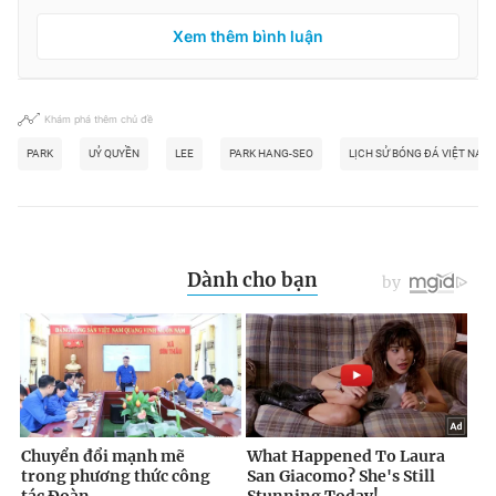
Xem thêm bình luận
Khám phá thêm chủ đề
PARK
UỶ QUYỀN
LEE
PARK HANG-SEO
LỊCH SỬ BÓNG ĐÁ VIỆT NAM