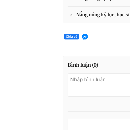
Nắng nóng kỷ lục, học si
Chia sẻ
Bình luận (
0
)