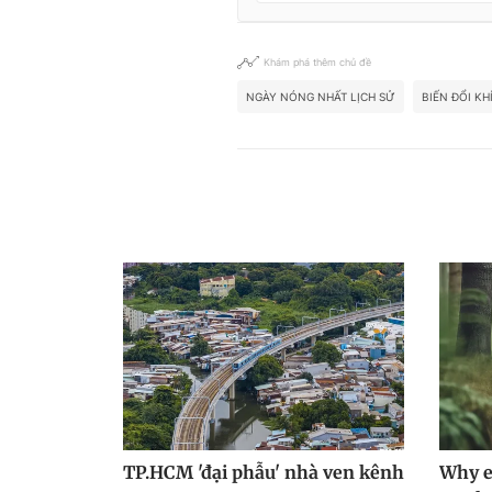
Khám phá thêm chủ đề
NGÀY NÓNG NHẤT LỊCH SỬ
BIẾN ĐỔI KH