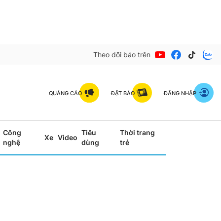
Theo dõi báo trên
QUẢNG CÁO
ĐẶT BÁO
ĐĂNG NHẬP
Công
Tiêu
Thời trang
Xe
Video
nghệ
dùng
trẻ