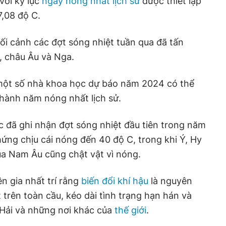
với kỷ lục
ngày nóng nhất lịch sử
được thiết lập
7,08 độ C.
bối cảnh các đợt sóng nhiệt tuần qua đã tấn
, châu Âu và Nga.
một số nhà khoa học dự báo năm 2024 có thể
hành năm nóng nhất lịch sử.
 đã ghi nhận đợt sóng nhiệt đầu tiên trong năm
hứng chịu cái nóng đến 40 độ C, trong khi Ý, Hy
a Nam Âu cũng chật vật vì nóng.
n gia nhất trí rằng
biến đổi khí hậu
là nguyên
 trên toàn cầu, kéo dài tình trạng hạn hán và
 Hải và những nơi khác của
thế giới
.