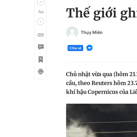
Thế giới gh
Thụy Miên
Chia sẻ
Chủ nhật vừa qua (hôm 21.
cầu, theo Reuters hôm 23.7
khí hậu Copernicus của Li