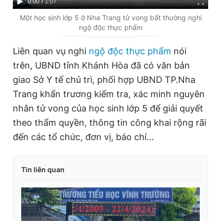
C
0:00
/
D
1:07
u
u
Một học sinh lớp 5 ở Nha Trang tử vong bất thường nghi
ngộ độc thực phẩm
r
r
r
a
Liên quan vụ nghi
ngộ độc thực phẩm
nói
e
t
trên, UBND tỉnh Khánh Hòa đã có văn bản
n
i
giao Sở Y tế chủ trì, phối hợp UBND TP.Nha
t
o
Trang khẩn trương kiểm tra, xác minh nguyên
T
n
nhân tử vong của học sinh lớp 5 để giải quyết
i
theo thẩm quyền, thông tin công khai rộng rãi
m
đến các tổ chức, đơn vị, báo chí...
e
Tin liên quan