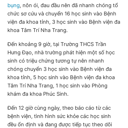
n
i
bụng
, nôn ói, đau đầu nên đã nhanh chóng tổ
t
o
chức sơ cứu và chuyển 16 học sinh vào Bệnh
T
n
viện đa khoa tỉnh, 3 học sinh vào Bệnh viện đa
i
khoa Tâm Trí Nha Trang.
m
Đến khoảng 9 giờ, tại Trường THCS Trần
e
Hưng Đạo, nhà trường phát hiện một số học
sinh có triệu chứng tương tự nên nhanh
chóng chuyển 3 học sinh vào Bệnh viện đa
khoa tỉnh, 5 học sinh vào Bệnh viện đa khoa
Tâm Trí Nha Trang, 1 học sinh vào Phòng
khám đa khoa Phúc Sinh.
Đến 12 giờ cùng ngày, theo báo cáo từ các
bệnh viện, tình hình sức khỏe các học sinh
đều ổn định và đang được tiếp tục theo dõi