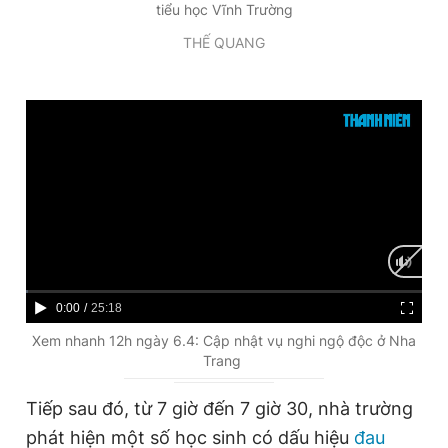
tiểu học Vĩnh Trường
Giấy phép xuất bản số 110/GP - BTTTT cấp ngày 24.3.2020
© 2003-2026 Bản quyền thuộc về Báo Thanh Niên. Cấm sao
THẾ QUANG
chép dưới mọi hình thức nếu không có sự chấp thuận bằng văn
bản. Phát triển bởi ePi Technologies, JSC.
C
0:00
/
D
25:18
u
u
Xem nhanh 12h ngày 6.4: Cập nhật vụ nghi ngộ độc ở Nha
Trang
r
r
r
a
Tiếp sau đó, từ 7 giờ đến 7 giờ 30, nhà trường
e
t
phát hiện một số học sinh có dấu hiệu
đau