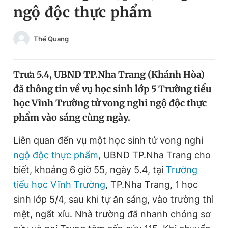
ngộ độc thực phẩm
Chuyên mục khác
Tin đã xem
Chào ngày mới
Tin 24h
Thế Quang
Đăng xuất
Tin thị trường
Tin 360
Trưa 5.4, UBND TP.Nha Trang (Khánh Hòa)
đã thông tin về vụ học sinh lớp 5 Trường tiểu
Video
Magazine
học Vĩnh Trường tử vong nghi ngộ độc thực
phẩm vào sáng cùng ngày.
Sản phẩm khác
Liên quan đến vụ một học sinh tử vong nghi
ngộ độc thực phẩm
, UBND TP.Nha Trang cho
Tiện ích
Bạn cần biết
biết, khoảng 6 giờ 55, ngày 5.4, tại
Trường
tiểu học Vĩnh Trường
, TP.Nha Trang, 1 học
Thông tin tòa soạn
Liên hệ quảng cáo
sinh lớp 5/4, sau khi tự ăn sáng, vào trường thì
mệt, ngất xỉu. Nhà trường đã nhanh chóng sơ