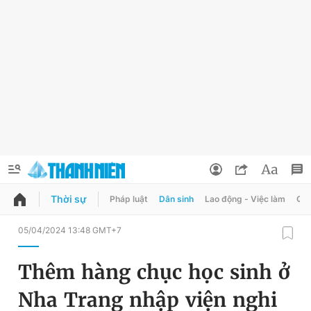
Thời sự
Pháp luật
Dân sinh
Lao động - Việc làm
Quy
QUẢNG CÁO
ĐẶT BÁO
05/04/2024 13:48 GMT+7
Thông tin tài khoản
Thêm hàng chục học sinh ở
Đổi mật khẩu
Chuyên mục
Nha Trang nhập viện nghi
Tin đã lưu