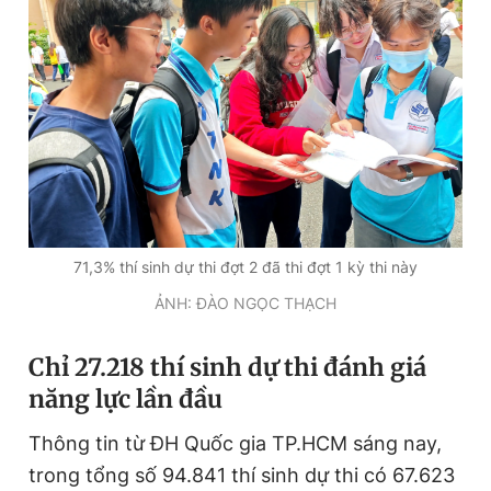
Giấy phép xuất bản số 110/GP - BTTTT cấp ngày 24.3.2020
© 2003-2026 Bản quyền thuộc về Báo Thanh Niên. Cấm sao
chép dưới mọi hình thức nếu không có sự chấp thuận bằng văn
bản. Phát triển bởi ePi Technologies, JSC.
71,3% thí sinh dự thi đợt 2 đã thi đợt 1 kỳ thi này
ẢNH: ĐÀO NGỌC THẠCH
Chỉ 27.218 thí sinh dự thi đánh giá
năng lực lần đầu
Thông tin từ ĐH Quốc gia TP.HCM sáng nay,
trong tổng số 94.841 thí sinh dự thi có 67.623