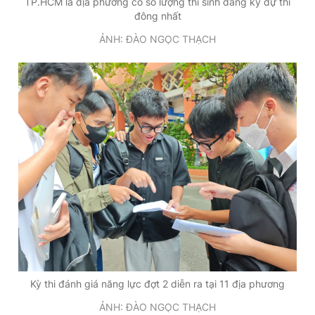
TP.HCM là địa phương có số lượng thí sinh đăng ký dự thi
đông nhất
ẢNH: ĐÀO NGỌC THẠCH
Kỳ thi đánh giá năng lực đợt 2 diễn ra tại 11 địa phương
ẢNH: ĐÀO NGỌC THẠCH