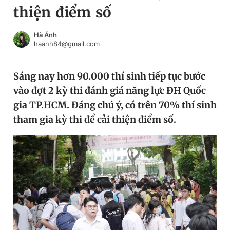
thiện điểm số
Chuyên mục khác
Tin đã xem
Chào ngày mới
Tin 24h
Hà Ánh
haanh84@gmail.com
Đăng xuất
Tin thị trường
Tin 360
Sáng nay hơn 90.000 thí sinh tiếp tục bước
vào đợt 2 kỳ thi đánh giá năng lực ĐH Quốc
Video
Magazine
gia TP.HCM. Đáng chú ý, có trên 70% thí sinh
tham gia kỳ thi để cải thiện điểm số.
Sản phẩm khác
Tiện ích
Bạn cần biết
Thông tin tòa soạn
Liên hệ quảng cáo