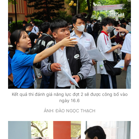
Kết quả thi đánh giá năng lực đợt 2 sẽ được công bố vào
ngày 16.6
ẢNH: ĐÀO NGỌC THẠCH