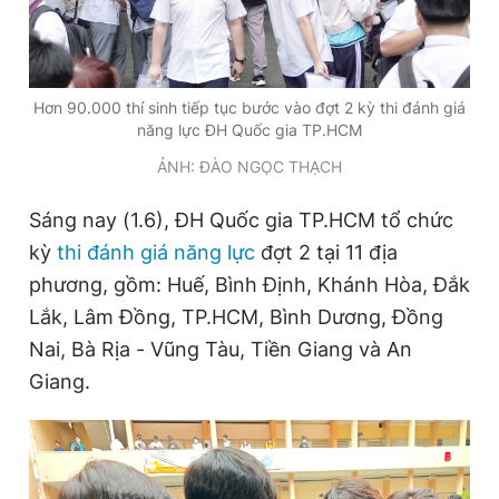
Đọc Thanh Niên trên điện thoại
Hơn 90.000 thí sinh tiếp tục bước vào đợt 2 kỳ thi đánh giá
năng lực ĐH Quốc gia TP.HCM
ẢNH: ĐÀO NGỌC THẠCH
Theo dõi báo trên
Sáng nay (1.6), ĐH Quốc gia TP.HCM tổ chức
kỳ
thi đánh giá năng lực
đợt 2 tại 11 địa
Hotline
Liên hệ quảng cáo
phương, gồm: Huế, Bình Định, Khánh Hòa, Đắk
0906 645 777
0908 780 404
Lắk, Lâm Đồng, TP.HCM, Bình Dương, Đồng
Nai, Bà Rịa - Vũng Tàu, Tiền Giang và An
Đặt báo
Quảng cáo
RSS
Tòa soạn
Chính sách bảo
Giang.
Tổng biên tập: Nguyễn Ngọc Toàn
Phó tổng biên tập thường trực: Hải Thành
Phó tổng biên tập: Lâm Hiếu Dũng
Phó tổng biên tập: Trần Việt Hưng
Tổng thư ký tòa soạn: Đức Trung