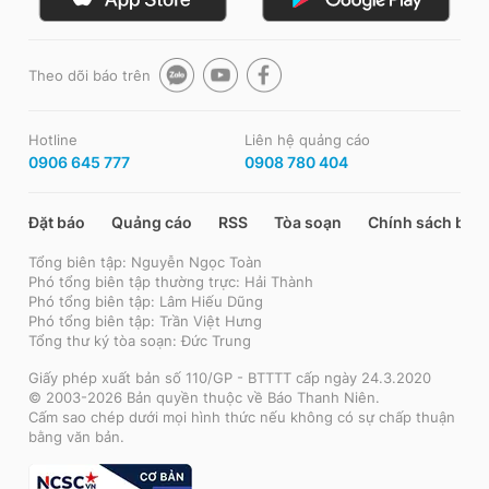
Theo dõi báo trên
Hotline
Liên hệ quảng cáo
0906 645 777
0908 780 404
Đặt báo
Quảng cáo
RSS
Tòa soạn
Chính sách bảo
Tổng biên tập: Nguyễn Ngọc Toàn
Phó tổng biên tập thường trực: Hải Thành
Phó tổng biên tập: Lâm Hiếu Dũng
Phó tổng biên tập: Trần Việt Hưng
Tổng thư ký tòa soạn: Đức Trung
Giấy phép xuất bản số 110/GP - BTTTT cấp ngày 24.3.2020
© 2003-2026 Bản quyền thuộc về Báo Thanh Niên.
Cấm sao chép dưới mọi hình thức nếu không có sự chấp thuận
bằng văn bản.