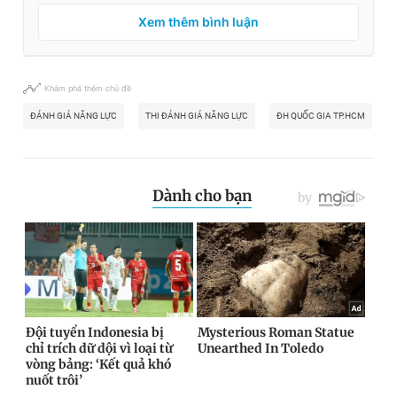
Xem thêm bình luận
Khám phá thêm chủ đề
ĐÁNH GIÁ NĂNG LỰC
THI ĐÁNH GIÁ NĂNG LỰC
ĐH QUỐC GIA TP.HCM