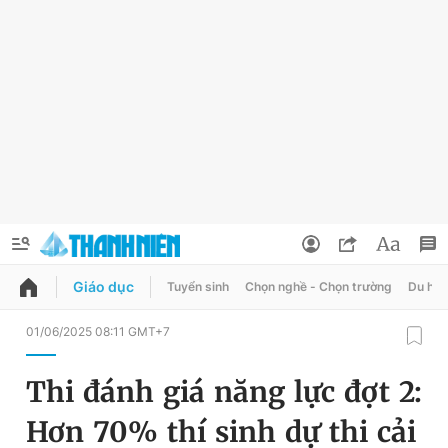
Giáo dục
Tuyển sinh
Chọn nghề - Chọn trường
Du học
QUẢNG CÁO
ĐẶT BÁO
01/06/2025 08:11 GMT+7
Thông tin tài khoản
Thi đánh giá năng lực đợt 2:
Đổi mật khẩu
Chuyên mục
Hơn 70% thí sinh dự thi cải
Tin đã lưu