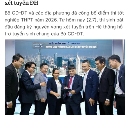
xét tuyển ĐH
Giấy phép xuất bản số 110/GP - BTTTT cấp ngày 24.3.2020
© 2003-2026 Bản quyền thuộc về Báo Thanh Niên. Cấm sao chép
Bộ GD-ĐT và các địa phương đã công bố điểm thi tốt
dưới mọi hình thức nếu không có sự chấp thuận bằng văn bản.
nghiệp THPT năm 2026. Từ hôm nay (2.7), thí sinh bắt
Phát triển bởi ePi Technologies, JSC.
đầu đăng ký nguyện vọng xét tuyển trên Hệ thống hỗ
trợ tuyển sinh chung của Bộ GD-ĐT.