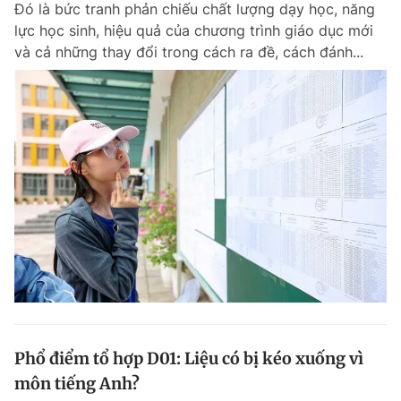
Đó là bức tranh phản chiếu chất lượng dạy học, năng
Chuyên mục khác
lực học sinh, hiệu quả của chương trình giáo dục mới
Tin đã xem
và cả những thay đổi trong cách ra đề, cách đánh...
Chào ngày mới
Tin 24h
Đăng xuất
Tin thị trường
Tin 360
Video
Magazine
Sản phẩm khác
Tiện ích
Bạn cần biết
Thông tin tòa soạn
Liên hệ quảng cáo
Phổ điểm tổ hợp D01: Liệu có bị kéo xuống vì
môn tiếng Anh?