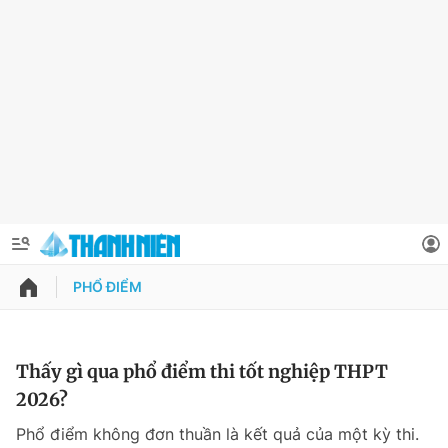
PHỔ ĐIỂM
QUẢNG CÁO
ĐẶT BÁO
Thông tin tài khoản
Thấy gì qua phổ điểm thi tốt nghiệp THPT
2026?
Đổi mật khẩu
Chuyên mục
Phổ điểm không đơn thuần là kết quả của một kỳ thi.
Tin đã lưu