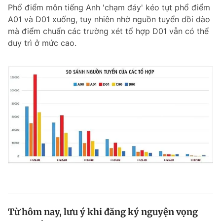
Phổ điểm môn tiếng Anh 'chạm đáy' kéo tụt phổ điểm
A01 và D01 xuống, tuy nhiên nhờ nguồn tuyển dồi dào
mà điểm chuẩn các trường xét tổ hợp D01 vẫn có thể
Đọc Thanh Niên trên điện thoại
duy trì ở mức cao.
Theo dõi báo trên
Hotline
Liên hệ quảng cáo
0906 645 777
0908 780 404
Đặt báo
Quảng cáo
RSS
Tòa soạn
Chính sách bảo m
Tổng biên tập: Nguyễn Ngọc Toàn
Phó tổng biên tập thường trực: Hải Thành
Phó tổng biên tập: Lâm Hiếu Dũng
Phó tổng biên tập: Trần Việt Hưng
Từ hôm nay, lưu ý khi đăng ký nguyện vọng
Tổng thư ký tòa soạn: Đức Trung