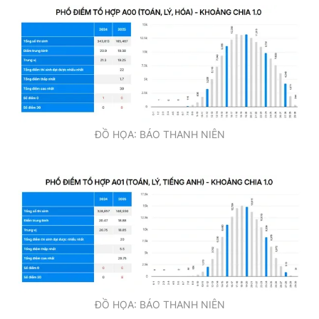
Giấy phép xuất bản số 110/GP - BTTTT cấp ngày 24.3.2020
© 2003-2026 Bản quyền thuộc về Báo Thanh Niên. Cấm sao
chép dưới mọi hình thức nếu không có sự chấp thuận bằng văn
bản. Phát triển bởi ePi Technologies, JSC.
ĐỒ HỌA: BÁO THANH NIÊN
ĐỒ HỌA: BÁO THANH NIÊN