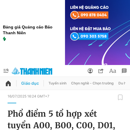
Bảng giá Quảng cáo Báo
Thanh Niên
Giáo dục
Tuyển sinh
Chọn nghề - Chọn trường
Du học
QUẢNG CÁO
ĐẶT BÁO
16/07/2025 16:24 GMT+7
Thông tin tài khoản
Phổ điểm 5 tổ hợp xét
Đổi mật khẩu
Chuyên mục
tuyển A00, B00, C00, D01,
Tin đã lưu