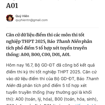
A01
Chuyên mục khác
Tin đã xem
Chào ngày mới
Tin 24h
Quý Hiên
quyhientn@gmail.com
Đăng xuất
Tin thị trường
Tin 360
Căn cứ dữ liệu điểm thi các môn thi tốt
nghiệp THPT 2025, Báo
Thanh Niên
phân
Video
Magazine
tích phổ điểm 5 tổ hợp xét tuyển truyền
thống: A00, B00, C00, D01, A01.
Sản phẩm khác
Hôm nay 16.7, Bộ GD-ĐT đã công bố kết quả
Tiện ích
Bạn cần biết
điểm thi kỳ thi tốt nghiệp THPT 2025. Căn cứ
vào dữ liệu điểm thi của Bộ GD-ĐT, Báo
Thanh
Niên
đã phân tích phổ điểm 5 tổ hợp xét
Thông tin tòa soạn
Liên hệ quảng cáo
tuyển truyền thống (hay thường gọi là khối
thi): A00 (toán, lý, hóa), B00 (toán, hóa, sinh),