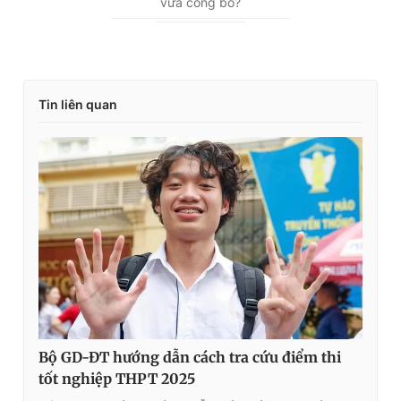
vừa công bố?
r
r
r
a
e
t
n
i
Tin liên quan
t
o
T
n
i
m
e
Bộ GD-ĐT hướng dẫn cách tra cứu điểm thi
tốt nghiệp THPT 2025