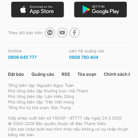
Theo dõi báo trên
Hotline
Liên hệ quảng cáo
0906 645 777
0908 780 404
Đặt báo
Quảng cáo
RSS
Tòa soạn
Chính sách bảo
Tổng biên tập: Nguyễn Ngọc Toàn
Phó tổng biên tập thường trực: Hải Thành
Phó tổng biên tập: Lâm Hiếu Dũng
Phó tổng biên tập: Trần Việt Hưng
Tổng thư ký tòa soạn: Đức Trung
Giấy phép xuất bản số 110/GP - BTTTT cấp ngày 24.3.2020
© 2003-2026 Bản quyền thuộc về Báo Thanh Niên.
Cấm sao chép dưới mọi hình thức nếu không có sự chấp thuận
bằng văn bản.