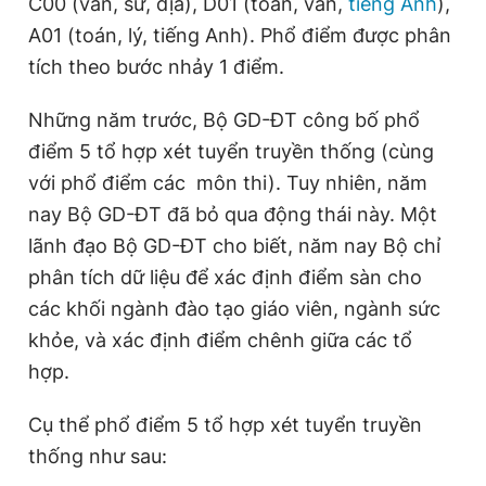
C00 (văn, sử, địa), D01 (toán, văn,
tiếng Anh
),
A01 (toán, lý, tiếng Anh). Phổ điểm được phân
tích theo bước nhảy 1 điểm.
Đọc Thanh Niên trên điện thoại
Những năm trước, Bộ GD-ĐT công bố phổ
điểm 5 tổ hợp xét tuyển truyền thống (cùng
với phổ điểm các môn thi). Tuy nhiên, năm
Theo dõi báo trên
nay Bộ GD-ĐT đã bỏ qua động thái này. Một
lãnh đạo Bộ GD-ĐT cho biết, năm nay Bộ chỉ
Hotline
Liên hệ quảng cáo
phân tích dữ liệu để xác định điểm sàn cho
0906 645 777
0908 780 404
các khối ngành đào tạo giáo viên, ngành sức
khỏe, và xác định điểm chênh giữa các tổ
Đặt báo
Quảng cáo
RSS
Tòa soạn
Chính sách bảo
hợp.
Tổng biên tập: Nguyễn Ngọc Toàn
Phó tổng biên tập thường trực: Hải Thành
Cụ thể phổ điểm 5 tổ hợp xét tuyển truyền
Phó tổng biên tập: Lâm Hiếu Dũng
Phó tổng biên tập: Trần Việt Hưng
thống như sau:
Tổng thư ký tòa soạn: Đức Trung