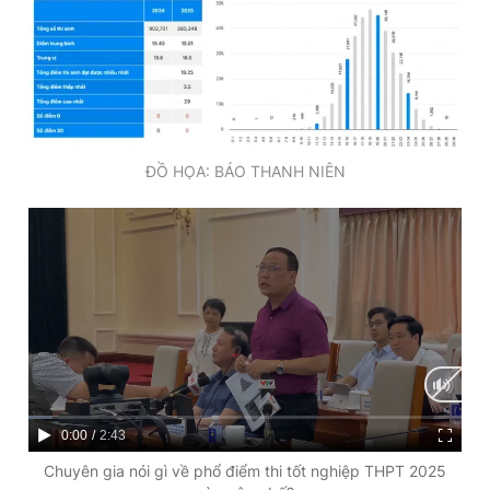
ĐỒ HỌA: BÁO THANH NIÊN
C
0:00
/
D
2:43
u
u
Chuyên gia nói gì về phổ điểm thi tốt nghiệp THPT 2025