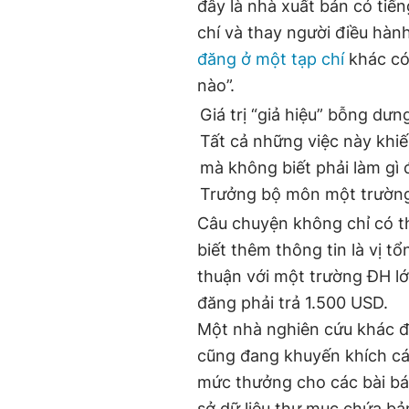
đây là nhà xuất bản có tiến
chí và thay người điều hàn
đăng ở một tạp chí
khác có
nào”.
Giá trị “giả hiệu” bỗng dư
Tất cả những việc này khiế
mà không biết phải làm gì
Trưởng bộ môn một trường
Câu chuyện không chỉ có th
biết thêm thông tin là vị t
thuận với một trường ĐH l
đăng phải trả 1.500 USD.
Một nhà nghiên cứu khác đ
cũng đang khuyến khích các
mức thưởng cho các bài bá
sở dữ liệu thư mục chứa bả