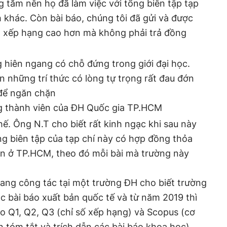
g tăm nên họ đã làm việc với tổng biên tập tạp
h khác. Còn bài báo, chúng tôi đã gửi và được
 xếp hạng cao hơn mà không phải trả đồng
ng hiên ngang có chỗ đứng trong giới đại học.
n những trí thức có lòng tự trọng rất đau đớn
 để ngăn chặn
 thành viên của ĐH Quốc gia TP.HCM
ế. Ông N.T cho biết rất kinh ngạc khi sau này
ổng biên tập của tạp chí này có hợp đồng thỏa
ớn ở TP.HCM, theo đó mỗi bài mà trường này
ang công tác tại một trường ĐH cho biết trường
 bài báo xuất bản quốc tế và từ năm 2019 thì
o Q1, Q2, Q3 (chỉ số xếp hạng) và Scopus (cơ
n tóm tắt và trích dẫn các bài báo khoa học)