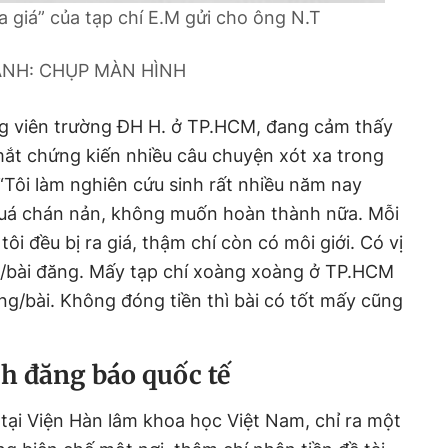
a giá” của tạp chí E.M gửi cho ông N.T
ẢNH: CHỤP MÀN HÌNH
ảng viên trường ĐH H. ở TP.HCM, đang cảm thấy
mắt chứng kiến nhiều câu chuyện xót xa trong
 “Tôi làm nghiên cứu sinh rất nhiều năm nay
uá chán nản, không muốn hoàn thành nữa. Mỗi
 tôi đều bị ra giá, thậm chí còn có môi giới. Có vị
ng/bài đăng. Mấy tạp chí xoàng xoàng ở TP.HCM
ồng/bài. Không đóng tiền thì bài có tốt mấy cũng
h đăng báo quốc tế
 tại Viện Hàn lâm khoa học Việt Nam, chỉ ra một