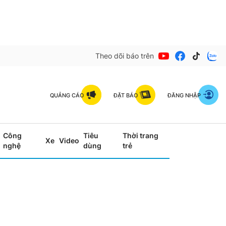
Theo dõi báo trên
QUẢNG CÁO
ĐẶT BÁO
ĐĂNG NHẬP
Công
Tiêu
Thời trang
Xe
Video
nghệ
dùng
trẻ