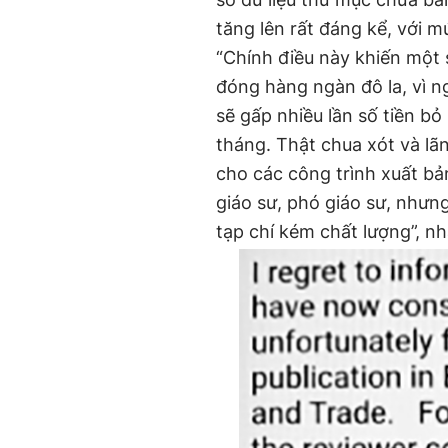
tăng lên rất đáng kể, với m
“Chính điều này khiến một 
đóng hàng ngàn đô la, vì n
sẽ gấp nhiều lần số tiền bỏ 
tháng. Thật chua xót và lãn
cho các công trình xuất bả
giáo sư, phó giáo sư, nhưn
tạp chí kém chất lượng”, nh