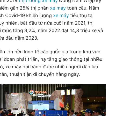
năm 2019
thị trường xe máy
Đông Nam Á lập kỷ
 chiếm gần 25% thị phần
xe máy
toàn cầu. Năm
ch Covid-19 khiến lượng
xe máy
tiêu thụ tại
 nhiên, bắt đầu từ nửa cuối năm 2021, thị
i mức tăng 9,2%, năm 2022 đạt 14,3 triệu xe và
nửa đầu năm 2023.
hần lớn nền kinh tế các quốc gia trong khu vực
 đoạn phát triển, hạ tầng giao thông tại nhiều
ó, xe máy hai bánh được nhiều người dân lựa
ân, thuận tiện di chuyển hàng ngày.