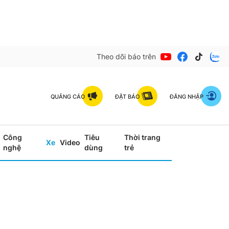
Theo dõi báo trên
QUẢNG CÁO
ĐẶT BÁO
ĐĂNG NHẬP
Công
Tiêu
Thời trang
Xe
Video
nghệ
dùng
trẻ