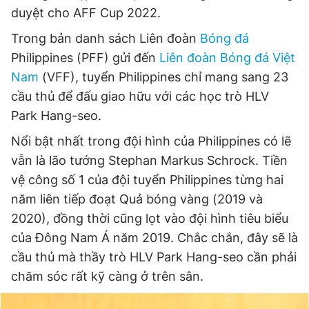
duyệt cho AFF Cup 2022.
Giấy phép xuất bản số 110/GP - BTTTT cấp ngày 24.3.2020
© 2003-2026 Bản quyền thuộc về Báo Thanh Niên. Cấm sao
Trong bản danh sách Liên đoàn
Bóng đá
chép dưới mọi hình thức nếu không có sự chấp thuận bằng văn
bản. Phát triển bởi ePi Technologies, JSC.
Philippines (PFF) gửi đến
Liên đoàn Bóng đá Việt
Nam
(VFF), tuyển Philippines chỉ mang sang 23
cầu thủ để đấu giao hữu với các học trò HLV
Park Hang-seo.
Nổi bật nhất trong đội hình của Philippines có lẽ
vẫn là lão tướng Stephan Markus Schrock. Tiền
vệ công số 1 của đội tuyển Philippines từng hai
năm liên tiếp đoạt Quả bóng vàng (2019 và
2020), đồng thời cũng lọt vào đội hình tiêu biểu
của Đông Nam Á năm 2019. Chắc chắn, đây sẽ là
cầu thủ mà thầy trò HLV Park Hang-seo cần phải
chăm sóc rất kỹ càng ở trên sân.