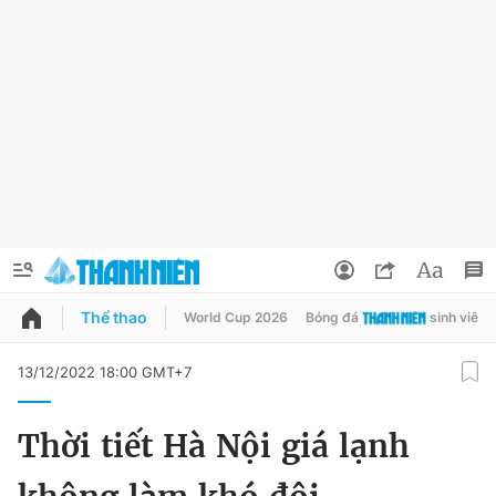
Thể thao
World Cup 2026
Bóng đá
sinh viên
QUẢNG CÁO
ĐẶT BÁO
13/12/2022 18:00 GMT+7
Thông tin tài khoản
Thời tiết Hà Nội giá lạnh
Đổi mật khẩu
Chuyên mục
Tin đã lưu