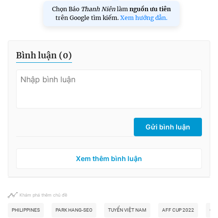
Chọn Báo
Thanh Niên
làm
nguồn ưu tiên
trên Google tìm kiếm.
Xem hướng dẫn.
Bình luận (
0
)
Gửi bình luận
Xem thêm bình luận
Khám phá thêm chủ đề
PHILIPPINES
PARK HANG-SEO
TUYỂN VIỆT NAM
AFF CUP 2022
GIA