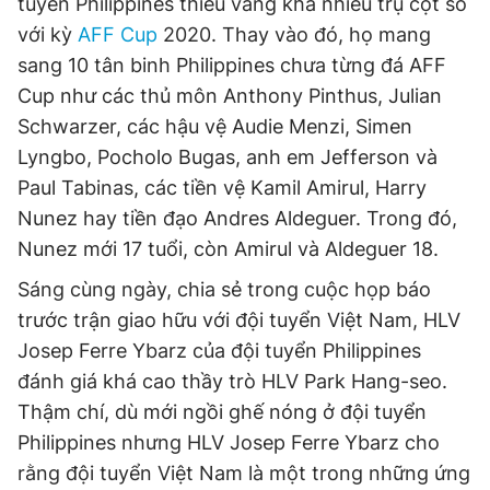
tuyển Philippines thiếu vắng khá nhiều trụ cột so
với kỳ
AFF Cup
2020. Thay vào đó, họ mang
sang 10 tân binh Philippines chưa từng đá AFF
Cup như các thủ môn Anthony Pinthus, Julian
Schwarzer, các hậu vệ Audie Menzi, Simen
Lyngbo, Pocholo Bugas, anh em Jefferson và
Paul Tabinas, các tiền vệ Kamil Amirul, Harry
Nunez hay tiền đạo Andres Aldeguer. Trong đó,
Nunez mới 17 tuổi, còn Amirul và Aldeguer 18.
Sáng cùng ngày, chia sẻ trong cuộc họp báo
trước trận giao hữu với đội tuyển Việt Nam, HLV
Josep Ferre Ybarz của đội tuyển Philippines
đánh giá khá cao thầy trò HLV Park Hang-seo.
Thậm chí, dù mới ngồi ghế nóng ở đội tuyển
Philippines nhưng HLV Josep Ferre Ybarz cho
rằng đội tuyển Việt Nam là một trong những ứng