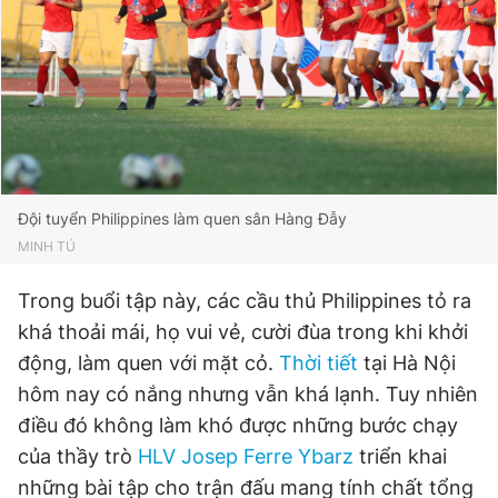
Đọc Thanh Niên trên điện thoại
Theo dõi báo trên
Đội tuyển Philippines làm quen sân Hàng Đẫy
MINH TÚ
Hotline
Liên hệ quảng cáo
Trong buổi tập này, các cầu thủ Philippines tỏ ra
0906 645 777
0908 780 404
khá thoải mái, họ vui vẻ, cười đùa trong khi khởi
động, làm quen với mặt cỏ.
Thời tiết
tại Hà Nội
Đặt báo
Quảng cáo
RSS
Tòa soạn
Chính sách bảo
hôm nay có nắng nhưng vẫn khá lạnh. Tuy nhiên
Tổng biên tập: Nguyễn Ngọc Toàn
Phó tổng biên tập thường trực: Hải Thành
điều đó không làm khó được những bước chạy
Phó tổng biên tập: Lâm Hiếu Dũng
của thầy trò
HLV Josep Ferre Ybarz
triển khai
Phó tổng biên tập: Trần Việt Hưng
Tổng thư ký tòa soạn: Đức Trung
những bài tập cho trận đấu mang tính chất tổng