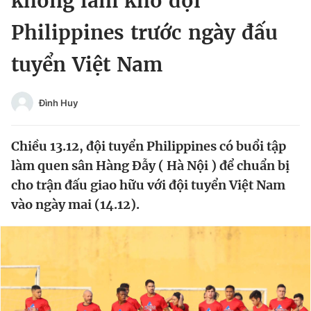
không làm khó đội
Chuyên mục khác
Philippines trước ngày đấu
Tin đã xem
Chào ngày mới
Tin 24h
tuyển Việt Nam
Đăng xuất
Tin thị trường
Tin 360
Đình Huy
Video
Magazine
Chiều 13.12, đội tuyển Philippines có buổi tập
làm quen sân Hàng Đẫy ( Hà Nội ) để chuẩn bị
cho trận đấu giao hữu với đội tuyển Việt Nam
Sản phẩm khác
vào ngày mai (14.12).
Tiện ích
Bạn cần biết
Thông tin tòa soạn
Liên hệ quảng cáo