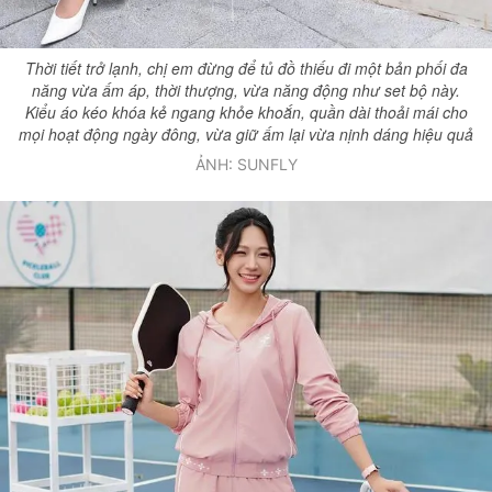
Giấy phép xuất bản số 110/GP - BTTTT cấp ngày 24.3.2020
© 2003-2026 Bản quyền thuộc về Báo Thanh Niên. Cấm sao chép
Thời tiết trở lạnh, chị em đừng để tủ đồ thiếu đi một bản phối đa
dưới mọi hình thức nếu không có sự chấp thuận bằng văn bản.
Phát triển bởi ePi Technologies, JSC.
năng vừa ấm áp, thời thượng, vừa năng động như set bộ này.
Kiểu áo kéo khóa kẻ ngang khỏe khoắn, quần dài thoải mái cho
mọi hoạt động ngày đông, vừa giữ ấm lại vừa nịnh dáng hiệu quả
ẢNH: SUNFLY