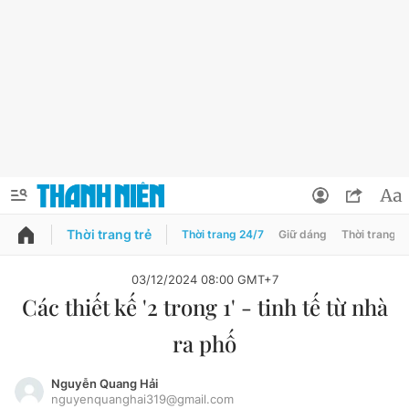
Thời trang trẻ
Thời trang 24/7
Giữ dáng
Thời trang n
PODCAST
QUẢNG CÁO
ĐẶT BÁO
03/12/2024 08:00 GMT+7
Các thiết kế '2 trong 1' - tinh tế từ nhà
Thông tin tài khoản
ra phố
Đổi mật khẩu
Chuyên mục
Tin đã lưu
Nguyễn Quang Hải
nguyenquanghai319@gmail.com
Chuyên mục khác