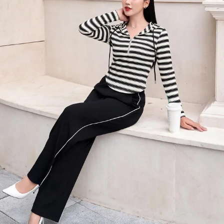
Đọc Thanh Niên trên điện thoại
Theo dõi báo trên
Hotline
Liên hệ quảng cáo
0906 645 777
0908 780 404
Đặt báo
Quảng cáo
RSS
Tòa soạn
Chính sách bảo m
Tổng biên tập: Nguyễn Ngọc Toàn
Phó tổng biên tập: Hải Thành
Ủy viên Ban biên tập - Tổng Thư ký tòa soạn: Trần Việt Hưng