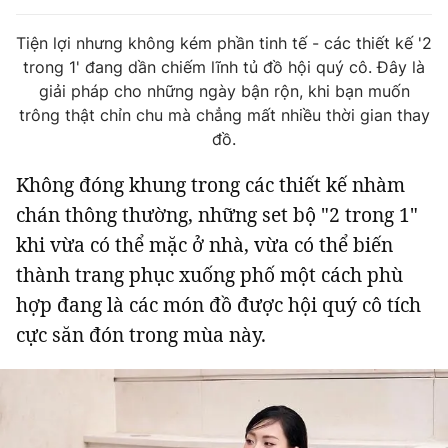
Tin đã xem
Chào ngày mới
Tin 24h
Tiện lợi nhưng không kém phần tinh tế - các thiết kế '2
trong 1' đang dần chiếm lĩnh tủ đồ hội quý cô. Đây là
Đăng xuất
giải pháp cho những ngày bận rộn, khi bạn muốn
Tin thị trường
Tin 360
trông thật chỉn chu mà chẳng mất nhiều thời gian thay
đồ.
Video
Podcasts
Không đóng khung trong các thiết kế nhàm
chán thông thường, những set bộ "2 trong 1"
Magazine
khi vừa có thể mặc ở nhà, vừa có thể biến
thành trang phục xuống phố một cách phù
Sản phẩm khác
hợp đang là các món đồ được hội quý cô tích
cực săn đón trong mùa này.
Tiện ích
Bạn cần biết
Thông tin tòa soạn
Liên hệ quảng cáo