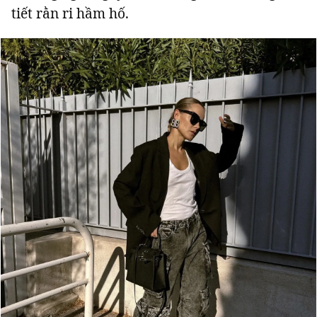
tiết rằn ri hầm hố.