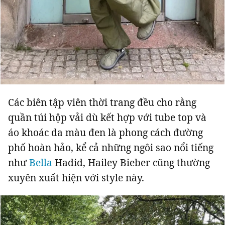
Giấy phép xuất bản số 110/GP - BTTTT cấp ngày 24.3.2020
© 2003-2026 Bản quyền thuộc về Báo Thanh Niên. Cấm sao chép
dưới mọi hình thức nếu không có sự chấp thuận bằng văn bản.
Phát triển bởi ePi Technologies, JSC.
Các biên tập viên thời trang đều cho rằng
quần túi hộp vải dù kết hợp với tube top và
áo khoác da màu đen là phong cách đường
phố hoàn hảo, kể cả những ngôi sao nổi tiếng
như
Bella
Hadid, Hailey Bieber cũng thường
xuyên xuất hiện với style này.