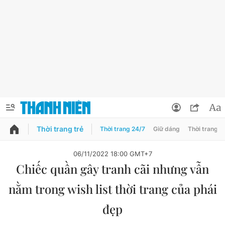
Thời trang trẻ
Thời trang 24/7
Giữ dáng
Thời trang n
PODCAST
QUẢNG CÁO
ĐẶT BÁO
06/11/2022 18:00 GMT+7
Chiếc quần gây tranh cãi nhưng vẫn
Thông tin tài khoản
nằm trong wish list thời trang của phái
Đổi mật khẩu
Chuyên mục
đẹp
Tin đã lưu
Chuyên mục khác