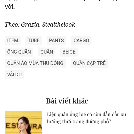
vời.
Theo: Grazia, Stealthelook
ITEM
TUBE
PANTS
CARGO
ỐNG QUẦN
QUẦN
BEIGE
QUẦN ÁO MÙA THU ĐÔNG
QUẦN CẠP TRỄ
VẢI DÙ
Bài viết khác
Liệu quần ống loe có còn dẫn đầu xu
hướng thời trang đường phố?