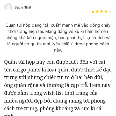
Tin đã xem
Đánh giá tác giả
Bách Nhật
Chào ngày mới
Tin 24h
Đăng xuất
Quần túi hộp đang “tái xuất” mạnh mẽ vào dòng chảy
Tin thị trường
Tin 360
thời trang hiện tại. Mang dáng vẻ xù xì hầm hố nên
chúng khá kén người mặc, bạn phải thật sự cá tính và
Video
Podcasts
là người có gu thì mới “yêu chiều” được phong cách
này.
Magazine
Quần túi hộp hay còn được biết đến với cái
tên cargo pants là loại quần được thiết kế đặc
trưng với những chiếc túi to ở hai bên đùi,
Sản phẩm khác
ống quần rộng và thường là cạp trễ. Item này
Tiện ích
Bạn cần biết
được nằm trong wish list thời trang của
nhiều người đẹp bởi chúng mang tới phong
Thông tin tòa soạn
Liên hệ quảng cáo
cách trẻ trung, phóng khoáng và cực kì cá