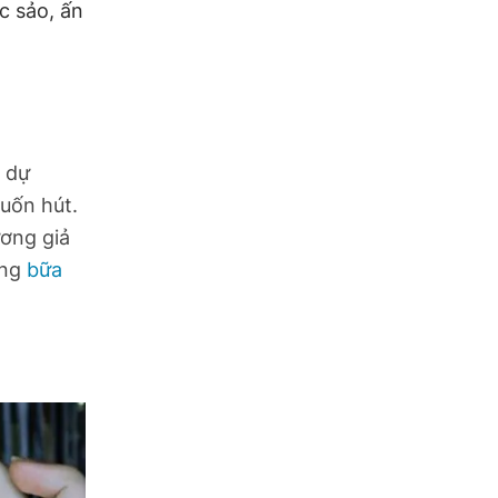
c sảo, ấn
 dự
cuốn hút.
ương giả
ong
bữa