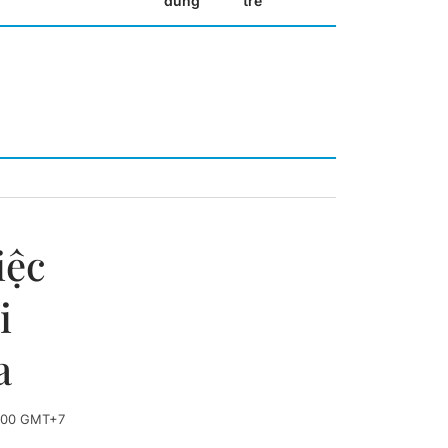
dùng
trẻ
iệc
i
a
3:00 GMT+7