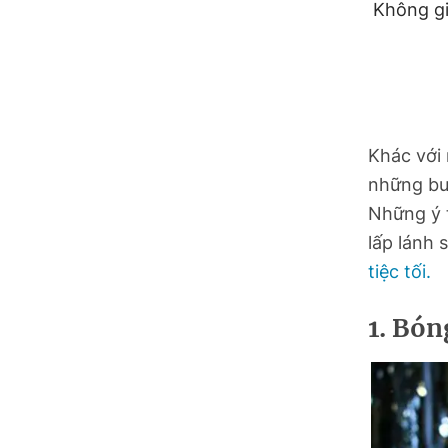
Không gi
Hồ Chí Minh
Hà Tĩnh
Hưng Yên
Khác với
Hải Phòng
những buổ
Khánh Hòa
Những ý
lấp lánh 
Lai Châu
tiệc tối.
Lào Cai
1. Bón
Lâm Đồng
Lạng Sơn
Nghệ An