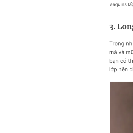
sequins lấ
3. Lon
Trong nh
má và mũi
bạn có th
lớp nền đ