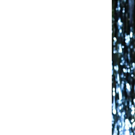
Ninh Bình
Phú Thọ
Quảng Ngãi
Quảng Ninh
Quảng Trị
Sơn La
Thanh Hóa
Thái Nguyên
Thừa Thiên Huế