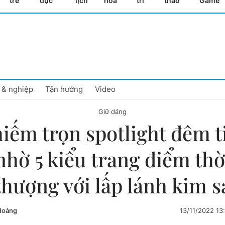
trẻ
dục
lịch
hóa
trí
thao
Game
 & nghiệp
Tận hưởng
Video
Giữ dáng
iếm trọn spotlight đêm t
nhờ 5 kiểu trang điểm thờ
thượng với lấp lánh kim s
Hoàng
13/11/2022 1