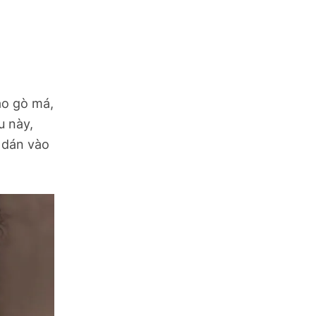
ào gò má,
u này,
ả dán vào