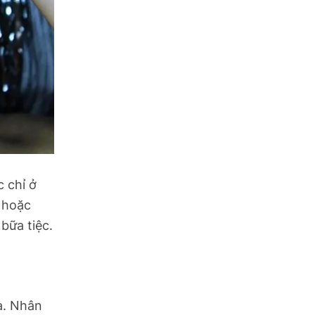
 chỉ ở
 hoặc
bữa tiệc.
a. Nhân