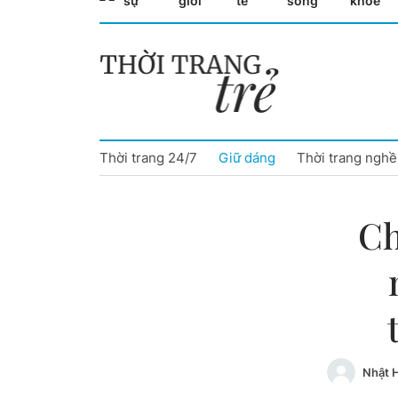
sự
giới
tế
sống
khỏe
Cà Mau
Cần Thơ
Điện Biên
Thời trang 24/7
Giữ dáng
Thời trang nghề
Đà Nẵng
Đắk Lắk
Ch
Đồng Nai
Đồng Tháp
Gia Lai
Hà Nội
Nhật 