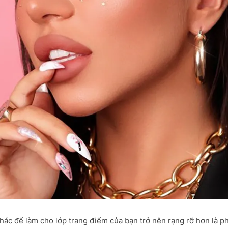
hác để làm cho lớp trang điểm của bạn trở nên rạng rỡ hơn là p