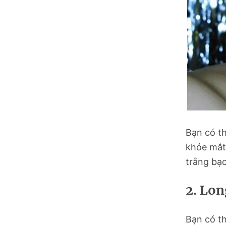
Tuyên Quang
Tây Ninh
Vĩnh Long
Bạn có t
khóe mắt
trắng bạc
2. Lo
Bạn có t