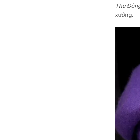
Thu Đôn
Ninh Bình
xướng.
Phú Thọ
Quảng Ngãi
Quảng Ninh
Quảng Trị
Sơn La
Thanh Hóa
Thái Nguyên
Thừa Thiên Huế