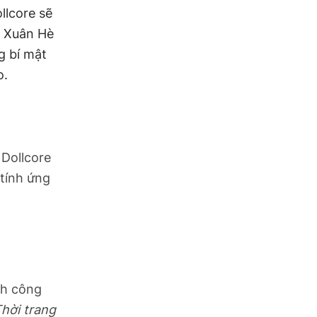
llcore sẽ
a Xuân Hè
g bí mật
o.
g
Dollcore
 tính ứng
nh công
Thời trang