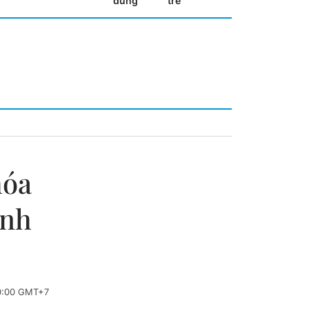
dùng
trẻ
hóa
ánh
0:00 GMT+7