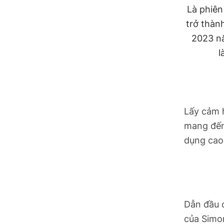
Hồ Chí Minh
Là phiê
trở thàn
Hà Tĩnh
2023 nă
l
Hưng Yên
Hải Phòng
Khánh Hòa
Lấy cảm 
Lai Châu
mang đến 
dụng cao
Lào Cai
Lâm Đồng
Lạng Sơn
Dẫn đầu 
của Simo
Nghệ An