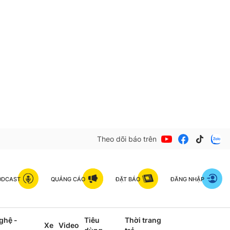
Theo dõi báo trên
ODCAST
QUẢNG CÁO
ĐẶT BÁO
ĐĂNG NHẬP
ghệ -
Tiêu
Thời trang
Xe
Video