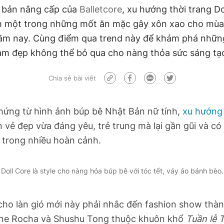
n bản nâng cấp của
Balletcore
, xu hướng thời trang Do
h một trong những mốt ăn mặc gây xôn xao cho mù
m nay. Cùng điểm qua trend này để khám phá nhữn
àm đẹp không thể bỏ qua cho nàng thỏa sức sáng tạ
Chia sẻ bài viết
hứng từ hình ảnh búp bê Nhật Bản nữ tính,
xu hướn
vẻ đẹp vừa đáng yêu, trẻ trung mà lại gần gũi và có
 trong nhiều hoàn cảnh.
Doll Core là style cho nàng hóa búp bê với tóc tết, váy áo bánh bèo.
cho làn gió mới này phải nhắc đến fashion show thà
ne Rocha và Shushu Tong thuộc khuôn khổ
Tuần lễ 