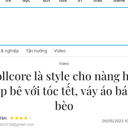
trẻ
dục
lịch
hóa
trí
thao
Game
 & nghiệp
Tận hưởng
Video
Video
llcore là style cho nàng 
p bê với tóc tết, váy áo b
bèo
Tâm
05/05/2023 1
am1234@gmail.com