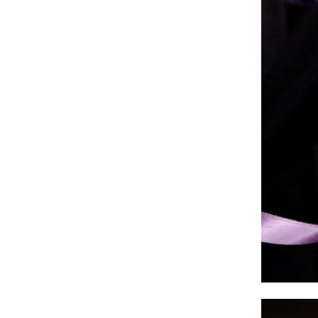
Tuyên Quang
Tây Ninh
Vĩnh Long