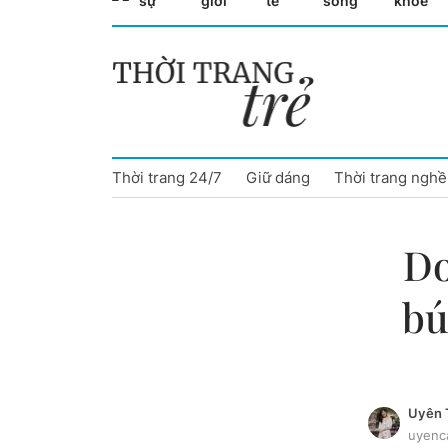
sự
giới
tế
sống
khỏe
Cà Mau
Cần Thơ
Điện Biên
Thời trang 24/7
Giữ dáng
Thời trang nghề
Đà Nẵng
Đắk Lắk
Do
Đồng Nai
bú
Đồng Tháp
Gia Lai
Uyên 
Hà Nội
uyenc