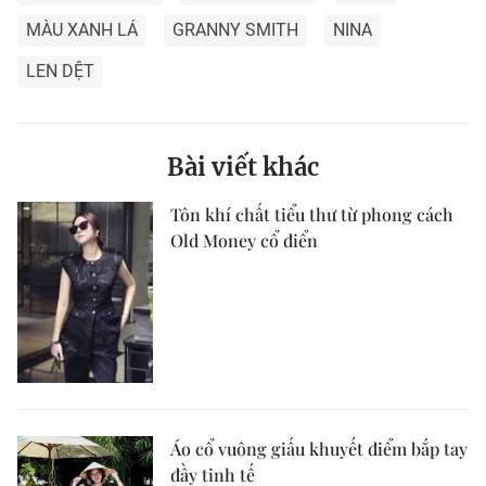
MÀU XANH LÁ
GRANNY SMITH
NINA
LEN DỆT
Bài viết khác
Tôn khí chất tiểu thư từ phong cách
Old Money cổ điển
Áo cổ vuông giấu khuyết điểm bắp tay
đầy tinh tế