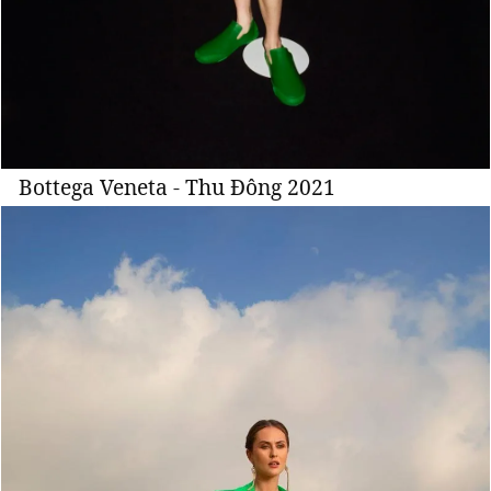
Giấy phép xuất bản số 110/GP - BTTTT cấp ngày 24.3.2020
© 2003-2026 Bản quyền thuộc về Báo Thanh Niên. Cấm sao chép
dưới mọi hình thức nếu không có sự chấp thuận bằng văn bản.
Phát triển bởi ePi Technologies, JSC.
Bottega Veneta - Thu Đông 2021