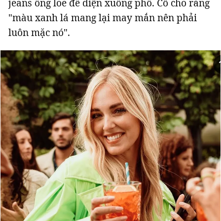
jeans ống loe để diện xuống phố. Cô cho rằng
"màu xanh lá mang lại may mắn nên phải
luôn mặc nó".