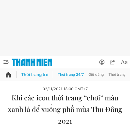
Thời trang trẻ
Thời trang 24/7
Giữ dáng
Thời trang n
PODCAST
QUẢNG CÁO
ĐẶT BÁO
02/11/2021 18:00 GMT+7
Khi các icon thời trang “chơi” màu
Thông tin tài khoản
xanh lá để xuống phố mùa Thu Đông
Đổi mật khẩu
Chuyên mục
2021
Tin đã lưu
Chuyên mục khác