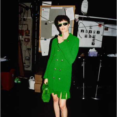
Đọc Thanh Niên trên điện thoại
Theo dõi báo trên
Hotline
Liên hệ quảng cáo
0906 645 777
0908 780 404
Đặt báo
Quảng cáo
RSS
Tòa soạn
Chính sách bảo m
Tổng biên tập: Nguyễn Ngọc Toàn
Phó tổng biên tập: Hải Thành
Ủy viên Ban biên tập - Tổng Thư ký tòa soạn: Trần Việt Hưng