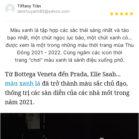
Tin đã xem
Tiffany Trần
Đánh giá tác giả
Chào ngày mới
lamthuyanh85@yahoo.com
Tin 24h
Đăng xuất
Màu xanh lá tập hợp các sắc thái sáng nhất và táo
Tin thị trường
Tin 360
bạo nhất, một chút ngọc lục bảo, một chút xanh cỏ...
được xem là một trong những màu thời trang mùa Thu
Video
Podcasts
Đông 2021 - 2022. Cùng ngắm các icon thời
trang "chơi" màu xanh lá sành điệu xuống phố.
Magazine
Từ Bottega Veneta đến Prada, Elie Saab...
màu xanh lá
đã trở thành màu sắc chủ đạo,
thống trị các sàn diễn của các nhà mốt trong
Sản phẩm khác
năm 2021.
Tiện ích
Bạn cần biết
Thông tin tòa soạn
Liên hệ quảng cáo