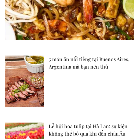
5 món ăn nổi tiếng tại Buenos Aires,
Argentina mà bạn nên thử
Lễ hội hoa tulip tại Hà Lan: sự kiện
không thể bỏ qua khi đến châu Âu