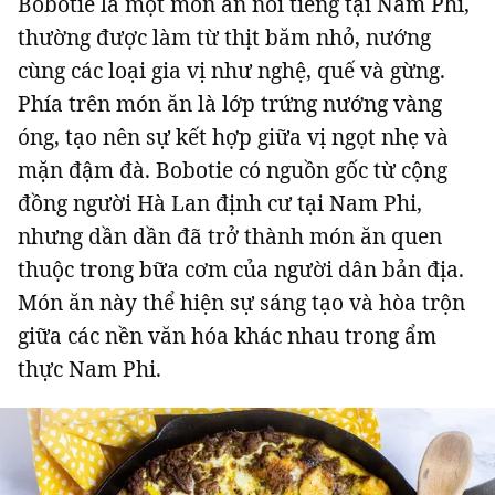
Bobotie là một món ăn nổi tiếng tại Nam Phi,
thường được làm từ thịt băm nhỏ, nướng
cùng các loại gia vị như nghệ, quế
và gừng.
Phía trên món ăn là lớp trứng nướng vàng
óng, tạo nên sự kết hợp giữa vị ngọt nhẹ và
mặn đậm đà. Bobotie có nguồn gốc từ cộng
đồng người Hà Lan định cư tại Nam Phi,
nhưng dần dần đã trở thành món ăn quen
thuộc trong bữa cơm của người dân bản địa.
Món ăn này thể hiện sự sáng tạo và hòa trộn
giữa các nền văn hóa khác nhau trong ẩm
thực Nam Phi.