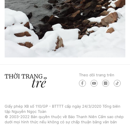
Theo dõi trang trên
Giấy phép XB số 110/GP - BTTTT cấp ngày 24/3/2020 Tổng biên
tập Nguyễn Ngọc Toàn
© 2003-2022 Bản quyền thuộc về Báo Thanh Niên Cấm sao chép
dưới mọi hình thức nếu không có sự chấp thuận bằng văn bản