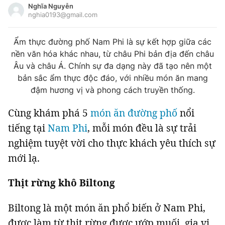
Nghĩa Nguyễn
Tin đã xem
nghia0193@gmail.com
Chào ngày mới
Tin 24h
Đăng xuất
Ẩm thực đường phố Nam Phi là sự kết hợp giữa các
Tin thị trường
Tin 360
nền văn hóa khác nhau, từ châu Phi bản địa đến châu
Âu và châu Á. Chính sự đa dạng này đã tạo nên một
bản sắc ẩm thực độc đáo, với nhiều món ăn mang
Video
Podcasts
đậm hương vị và phong cách truyền thống.
Magazine
C
ùng khám phá
5
món ăn đường phố
nổi
tiếng tại
Nam Phi
, mỗi món đều là sự trải
nghiệm tuyệt vời cho thực khách yêu thích sự
Sản phẩm khác
mới lạ.
Tiện ích
Bạn cần biết
Thịt rừng khô Biltong
Thông tin tòa soạn
Liên hệ quảng cáo
Biltong là một món ăn phổ biến ở Nam Phi,
được làm từ thịt rừng được ướp muối, gia vị