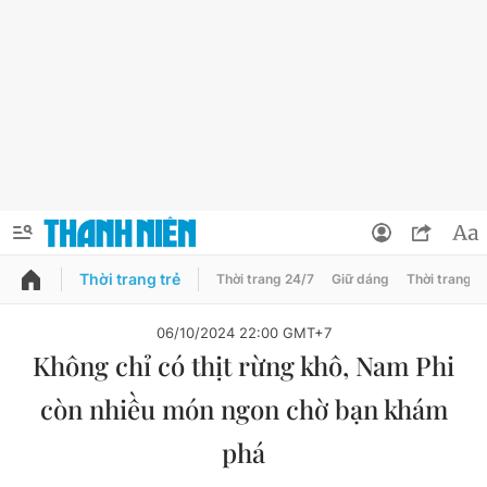
Thời trang trẻ
Thời trang 24/7
Giữ dáng
Thời trang n
PODCAST
QUẢNG CÁO
ĐẶT BÁO
06/10/2024 22:00 GMT+7
Không chỉ có thịt rừng khô, Nam Phi
Thông tin tài khoản
còn nhiều món ngon chờ bạn khám
Đổi mật khẩu
Chuyên mục
phá
Tin đã lưu
Chuyên mục khác