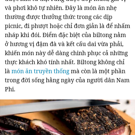
và phơi khô tự nhiên. Đây là món ăn nhẹ
thường được thưởng thức trong các dịp
picnic, đi phượt hoặc chỉ đơn giản là để nhấm
Đọc Thanh Niên trên điện thoại
nháp khi đói. Điểm đặc biệt của biltong nằm
ở hương vị đậm đà và kết cấu dai vừa phải,
khiến món này dễ dàng chinh phục cả những
thực khách khó tính nhất. Biltong không chỉ
là
món ăn truyền thống
mà còn là một phần
Theo dõi báo trên
trong đời sống h
ằ
ng ngày của người dân Nam
Phi.
Hotline
Liên hệ quảng cáo
0906 645 777
0908 780 404
Đặt báo
Quảng cáo
RSS
Tòa soạn
Chính sách bảo m
Tổng biên tập: Nguyễn Ngọc Toàn
Phó tổng biên tập: Hải Thành
Ủy viên Ban biên tập - Tổng Thư ký tòa soạn: Trần Việt Hưng