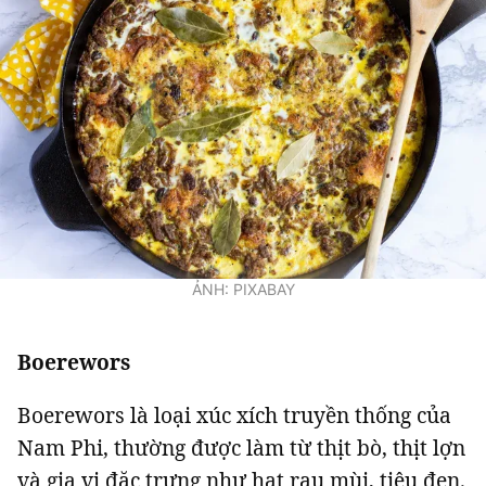
ẢNH: PIXABAY
Boerewors
Boerewors là loại xúc xích truyền thống của
Nam Phi, thường được làm từ thịt bò, thịt lợn
và gia vị đặc trưng như hạt rau mùi, tiêu đen.