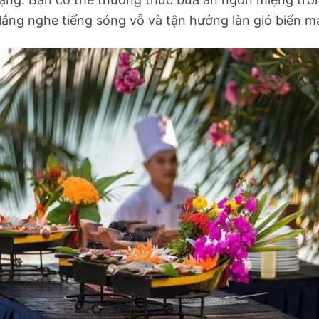
lắng nghe tiếng sóng vỗ và tận hưởng làn gió biển má