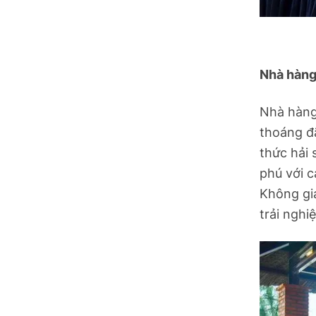
Tuyên Quang
Tây Ninh
Nhà hàng
Vĩnh Long
Nhà hàng
thoáng đ
thức hải 
phú với 
Không gi
trải ngh