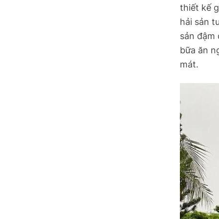
thiết kế 
hải sản 
sản đậm 
bữa ăn n
mát.