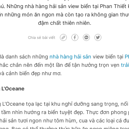
ú. Những nhà hàng hải sản view biển tại Phan Thiết 
n những món ăn ngon mà còn tạo ra không gian thư
đậm chất thiên nhiên.
Chia sẻ bài viết
 là danh sách những
nhà hàng hải sản
view biển tại
P
hắc chắn nên đến một lần để tận hưởng trọn vẹn
trả
à cảnh biển đẹp như mơ.
 L'Oceane
L'Oceane tọa lạc tại khu nghỉ dưỡng sang trọng, nổi 
 tầm nhìn hướng ra biển tuyệt đẹp. Thực đơn phong 
hải sản tươi ngon như tôm hùm, cua
và các loại cá đ
dạng. Bạn có thể thưởng thức bữa ăn ngon miệng tr