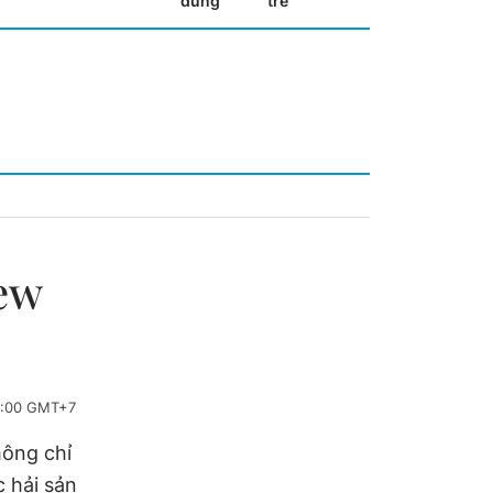
dùng
trẻ
ew
1:00 GMT+7
hông chỉ
 hải sản