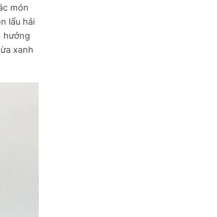
các món
n lẩu hải
n hưởng
dừa xanh