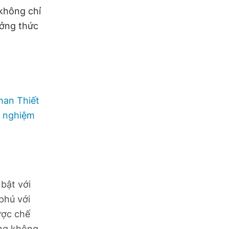
không chỉ
ởng thức
han Thiết
i nghiệm
bật với
phú với
ược chế
ong không