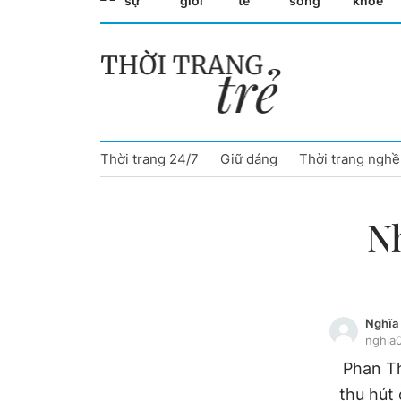
sự
giới
tế
sống
khỏe
Cà Mau
Cần Thơ
Điện Biên
Thời trang 24/7
Giữ dáng
Thời trang nghề
Đà Nẵng
Đắk Lắk
N
Đồng Nai
Đồng Tháp
Nghĩa
Gia Lai
nghia
Phan Th
Hà Nội
thu hút