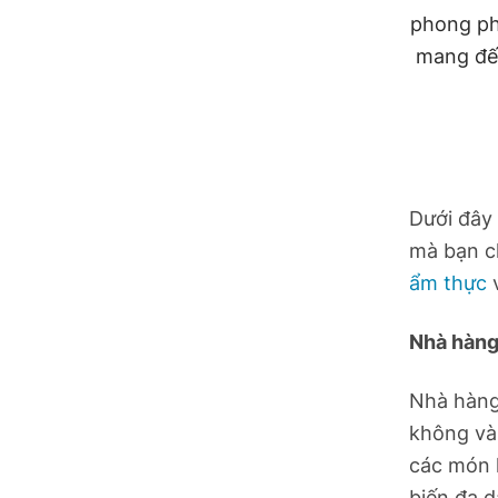
Hồ Chí Minh
phong ph
mang đế
Hà Tĩnh
Hưng Yên
Hải Phòng
Dưới đây
Khánh Hòa
mà bạn c
Lai Châu
ẩm thực
v
Lào Cai
Nhà hàng
Lâm Đồng
Nhà hàng 
không và
Lạng Sơn
các món 
Nghệ An
biến đa 