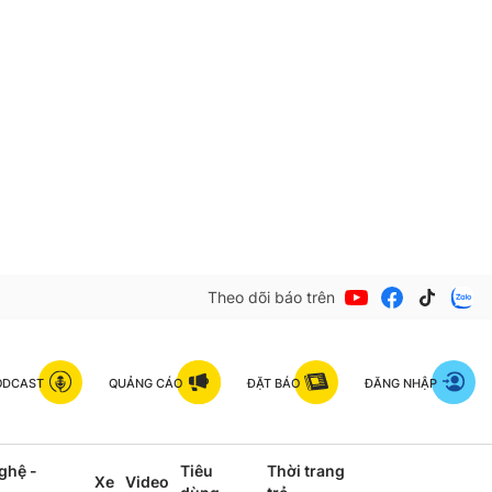
Theo dõi báo trên
ODCAST
QUẢNG CÁO
ĐẶT BÁO
ĐĂNG NHẬP
ghệ -
Tiêu
Thời trang
Xe
Video