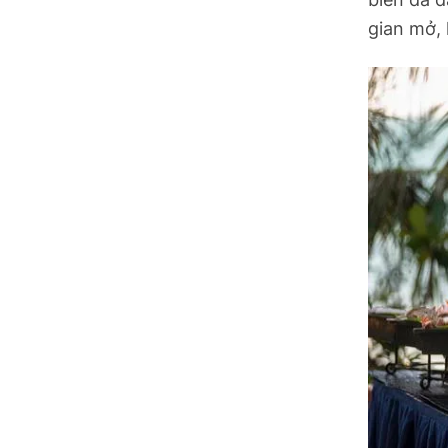
gian mở, 
Ninh Bình
Phú Thọ
Quảng Ngãi
Quảng Ninh
Quảng Trị
Sơn La
Thanh Hóa
Thái Nguyên
Thừa Thiên Huế