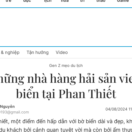
trẻ
dục
lịch
hóa
trí
thao
Game
 & nghiệp
Tận hưởng
Video
Gen Z mẹo du lịch
hững nhà hàng hải sản vi
biển tại Phan Thiết
 Nguyễn
04/08/2024 1
0193@gmail.com
iết, một điểm đến hấp dẫn với bờ biển dài và đẹp, k
 du khách bởi cảnh quan tuyệt vời mà còn bởi ẩm thực