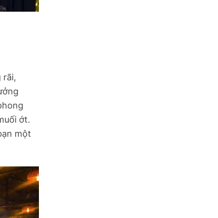
rãi,
hưởng
 phong
uối ớt.
bạn một