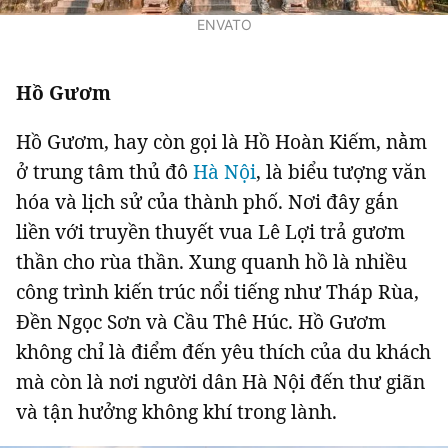
ENVATO
Giấy phép xuất bản số 110/GP - BTTTT cấp ngày 24.3.2020
© 2003-2026 Bản quyền thuộc về Báo Thanh Niên. Cấm sao chép
dưới mọi hình thức nếu không có sự chấp thuận bằng văn bản.
Phát triển bởi ePi Technologies, JSC.
Hồ Gươm
Hồ Gươm, hay còn gọi là Hồ Hoàn Kiếm, nằm
ở trung tâm thủ đô
Hà Nội
, là biểu tượng văn
hóa và lịch sử của thành phố. Nơi đây gắn
liền với truyền thuyết vua Lê Lợi trả gươm
thần cho rùa thần. Xung quanh hồ là nhiều
công trình kiến trúc nổi tiếng như Tháp Rùa,
Đền Ngọc Sơn và Cầu Thê Húc. Hồ Gươm
không chỉ là điểm đến yêu thích của du khách
mà còn là nơi người dân Hà Nội đến thư giãn
và tận hưởng không khí trong lành.