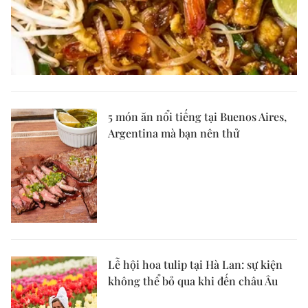
5 món ăn nổi tiếng tại Buenos Aires,
Argentina mà bạn nên thử
Lễ hội hoa tulip tại Hà Lan: sự kiện
không thể bỏ qua khi đến châu Âu