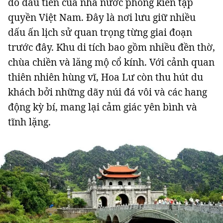
đô đầu tiên của nhà nước phong kiến tập
quyền Việt Nam. Đây là nơi lưu giữ nhiều
dấu ấn lịch sử quan trọng từng giai đoạn
trước đây. Khu di tích bao gồm nhiều đền thờ,
chùa chiền và lăng mộ cổ kính. Với cảnh quan
thiên nhiên hùng vĩ, Hoa Lư còn thu hút du
khách bởi những dãy núi đá vôi và các hang
động kỳ bí, mang lại cảm giác yên bình và
tĩnh lặng.