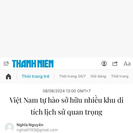
Thời trang trẻ
Thời trang 24/7
Giữ dáng
Thời trang n
PODCAST
QUẢNG CÁO
ĐẶT BÁO
08/08/2024 13:00 GMT+7
Việt Nam tự hào sở hữu nhiều khu di
Thông tin tài khoản
tích lịch sử quan trọng
Đổi mật khẩu
Chuyên mục
Tin đã lưu
Nghĩa Nguyễn
nghia0193@gmail.com
Chuyên mục khác