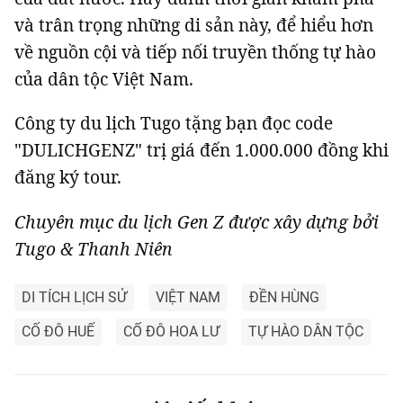
và trân trọng những di sản này, để hiểu hơn
về nguồn cội và tiếp nối truyền thống tự hào
của dân tộc Việt Nam.
Công ty du lịch Tugo tặng bạn đọc code
"DULICHGENZ" trị giá đến 1.000.000 đồng khi
đăng ký tour.
Chuyên mục du lịch Gen Z được xây dựng bởi
Tugo & Thanh Niên
DI TÍCH LỊCH SỬ
VIỆT NAM
ĐỀN HÙNG
CỐ ĐÔ HUẾ
CỐ ĐÔ HOA LƯ
TỰ HÀO DÂN TỘC