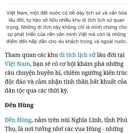
Tin đã xem
Chào ngày mới
Tin 24h
Việt Nam, một đất nước có bề dày lịch sử và văn hóa
lâu đời, tự hào sở hữu nhiều khu di tích lịch sử quan
Đăng xuất
trọng. Những di tích này không chỉ là minh chứng cho
Tin thị trường
Tin 360
sự phát triển của nền văn minh Việt mà còn là những
điểm đến hấp dẫn cho du khách trong và ngoài nước.
Video
Podcasts
Tham quan các khu
di tích lịch sử
lâu đời tại
Việt Nam
, bạn sẽ có cơ hội khám phá những
Magazine
câu chuyện huyền bí, chiêm ngưỡng kiến trúc
độc đáo và cảm nhận tinh thần bất khuất của
Sản phẩm khác
dân tộc qua các thời kỳ.
Tiện ích
Bạn cần biết
Đền Hùng
Thông tin tòa soạn
Liên hệ quảng cáo
Đền Hùng
, nằm trên núi Nghĩa Lĩnh, tỉnh Phú
Thọ, là nơi tưởng nhớ các vua Hùng - những