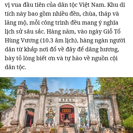
vị vua đầu tiên của dân tộc Việt Nam. Khu di
tích này bao gồm nhiều đền, chùa, tháp và
lăng mộ, mỗi công trình đều mang ý nghĩa
lịch sử sâu sắc. Hàng năm, vào ngày Giỗ Tổ
Đọc Thanh Niên trên điện thoại
Hùng Vương (10.3 âm lịch), hàng ngàn người
dân từ khắp nơi đổ về đây để dâng hương,
bày tỏ lòng biết ơn và tự hào về nguồn cội
dân tộc.
Theo dõi báo trên
Hotline
Liên hệ quảng cáo
0906 645 777
0908 780 404
Đặt báo
Quảng cáo
RSS
Tòa soạn
Chính sách bảo m
Tổng biên tập: Nguyễn Ngọc Toàn
Phó tổng biên tập: Hải Thành
Ủy viên Ban biên tập - Tổng Thư ký tòa soạn: Trần Việt Hưng