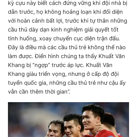
n
i
kỳ cựu này biết cách đứng vững khi đội nhà bị
t
o
dẫn trước, họ không hoảng loạn khi đối diện
T
n
với hoàn cảnh bất lợi, trước khi tự thân những
i
cầu thủ dày dạn kinh nghiệm giải quyết tốt
m
tình huống, xoay chuyển cục diện trận đấu.
Đây là điều mà các cầu thủ trẻ không thể nào
e
làm được. Điển hình chúng ta thấy Khuất Văn
Khang bị “ngợp” trước áp lực. Khuất Văn
Khang giàu triển vọng, nhưng ở cấp độ đội
tuyển quốc gia, những cầu thủ trẻ như cậu ấy
vẫn cần thêm thời gian”.