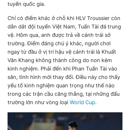
tuyển quốc gia.
Chỉ có điểm khác ở chỗ khi HLV Troussier còn
Đọc Thanh Niên trên điện thoại
dẫn dắt đội tuyển Việt Nam, Tuấn Tài đá trung
vệ. Hôm qua, anh được trả về cánh trái sở
trường. Điểm đáng chú ý khác, người chơi
ngay từ đầu ở vị trí hậu vệ cánh trái là Khuất
Theo dõi báo trên
Văn Khang không thành công do non kém
kinh nghiệm. Phải đến khi Phan Tuấn Tài vào
Hotline
Liên hệ quảng cáo
sân, tình hình mới thay đổi. Điều này cho thấy
0906 645 777
0908 780 404
yếu tố kinh nghiệm quan trọng như thế nào
trong các trận cầu căng thẳng, tại những đấu
Đặt báo
Quảng cáo
RSS
Tòa soạn
Chính sách bảo
trường lớn như vòng loại
World Cup
.
Tổng biên tập: Nguyễn Ngọc Toàn
Phó tổng biên tập thường trực: Hải Thành
Phó tổng biên tập: Lâm Hiếu Dũng
Phó tổng biên tập: Trần Việt Hưng
Tổng thư ký tòa soạn: Đức Trung