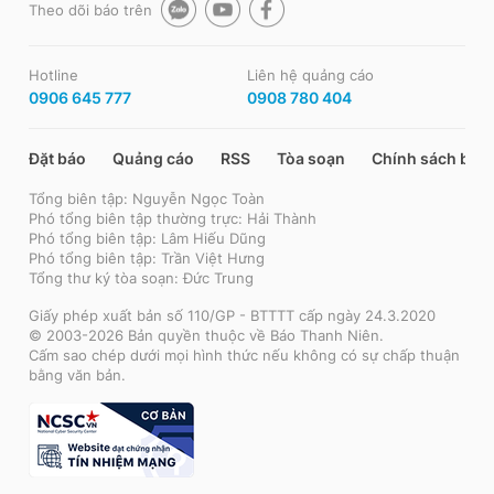
Theo dõi báo trên
Hotline
Liên hệ quảng cáo
0906 645 777
0908 780 404
Đặt báo
Quảng cáo
RSS
Tòa soạn
Chính sách bảo
Tổng biên tập: Nguyễn Ngọc Toàn
Phó tổng biên tập thường trực: Hải Thành
Phó tổng biên tập: Lâm Hiếu Dũng
Phó tổng biên tập: Trần Việt Hưng
Tổng thư ký tòa soạn: Đức Trung
Giấy phép xuất bản số 110/GP - BTTTT cấp ngày 24.3.2020
© 2003-2026 Bản quyền thuộc về Báo Thanh Niên.
Cấm sao chép dưới mọi hình thức nếu không có sự chấp thuận
bằng văn bản.