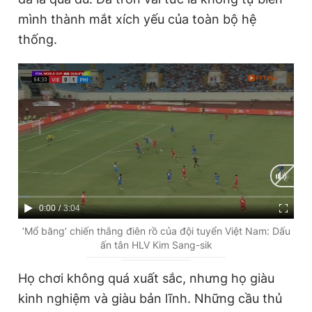
mình thành mắt xích yếu của toàn bộ hệ
thống.
C
0:00
/
D
3:04
u
u
‘Mổ băng’ chiến thắng điên rồ của đội tuyển Việt Nam: Dấu
ấn tân HLV Kim Sang-sik
r
r
r
a
Họ chơi không quá xuất sắc, nhưng họ giàu
e
t
kinh nghiệm và giàu bản lĩnh. Những cầu thủ