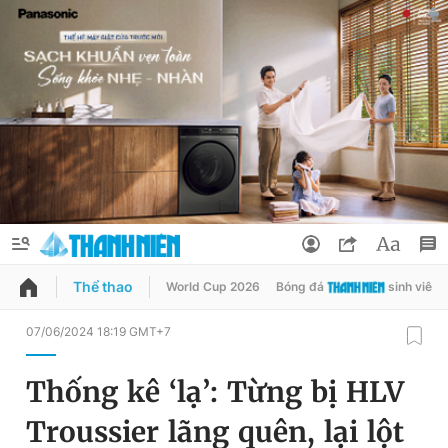
Thể thao
World Cup 2026
Bóng đá
sinh viên
QUẢNG CÁO
ĐẶT BÁO
07/06/2024 18:19 GMT+7
Thông tin tài khoản
Thống kê ‘lạ’: Từng bị HLV
Đổi mật khẩu
Chuyên mục
Troussier lãng quên, lại lột
Tin đã lưu