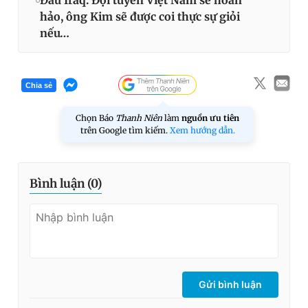
Đấu Iraq: Đội tuyển Việt Nam sẽ hoàn
hảo, ông Kim sẽ được coi thực sự giỏi
nếu…
Chia sẻ
Chọn Báo
Thanh Niên
làm
nguồn ưu tiên
trên Google tìm kiếm.
Xem hướng dẫn.
Bình luận (
0
)
Gửi bình luận