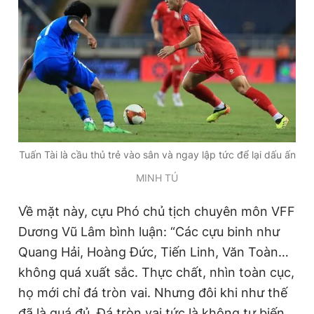
Giấy phép xuất bản số 110/GP - BTTTT cấp ngày 24.3.2020
© 2003-2026 Bản quyền thuộc về Báo Thanh Niên. Cấm sao
chép dưới mọi hình thức nếu không có sự chấp thuận bằng văn
bản. Phát triển bởi ePi Technologies, JSC.
Tuấn Tài là cầu thủ trẻ vào sân và ngay lập tức để lại dấu ấn
MINH TÚ
Về mặt này, cựu Phó chủ tịch chuyên môn VFF
Dương Vũ Lâm bình luận: “Các cựu binh như
Quang Hải, Hoàng Đức, Tiến Linh, Văn Toàn…
không quá xuất sắc. Thực chất, nhìn toàn cục,
họ mới chỉ đá tròn vai. Nhưng đôi khi như thế
đã là quá đủ. Đá tròn vai tức là không tự biến