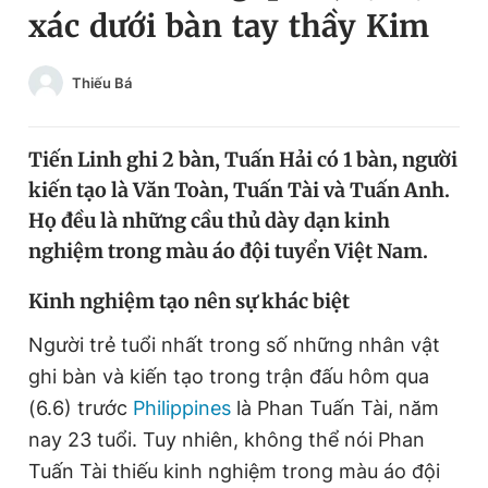
xác dưới bàn tay thầy Kim
Chuyên mục khác
Tin đã xem
Chào ngày mới
Tin 24h
Thiếu Bá
Đăng xuất
Tin thị trường
Tin 360
Tiến Linh ghi 2 bàn, Tuấn Hải có 1 bàn, người
kiến tạo là Văn Toàn, Tuấn Tài và Tuấn Anh.
Video
Magazine
Họ đều là những cầu thủ dày dạn kinh
nghiệm trong màu áo đội tuyển Việt Nam.
Sản phẩm khác
Kinh nghiệm tạo nên sự khác biệt
Tiện ích
Bạn cần biết
Người trẻ tuổi nhất trong số những nhân vật
ghi bàn và kiến tạo trong trận đấu hôm qua
Thông tin tòa soạn
Liên hệ quảng cáo
(6.6) trước
Philippines
là Phan Tuấn Tài, năm
nay 23 tuổi. Tuy nhiên, không thể nói Phan
Tuấn Tài thiếu kinh nghiệm trong màu áo đội