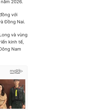
g năm 2026.
đồng với
và Đồng Nai.
 Long và vùng
iển kinh tế,
c Đông Nam