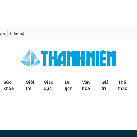
ích
Liên hệ
Sức
Giới
Giáo
Du
Văn
Giải
Thể
khỏe
trẻ
dục
lịch
hóa
trí
thao