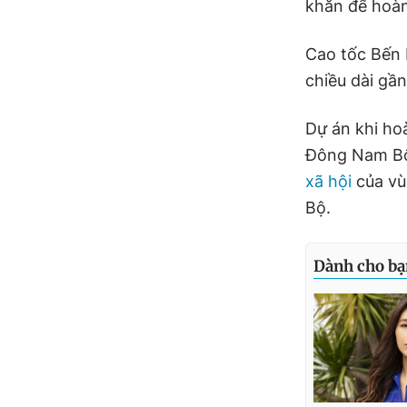
khăn để hoàn
Cao tốc Bến 
chiều dài gầ
Dự án khi ho
Đông Nam Bộ,
xã hội
của vù
Bộ.