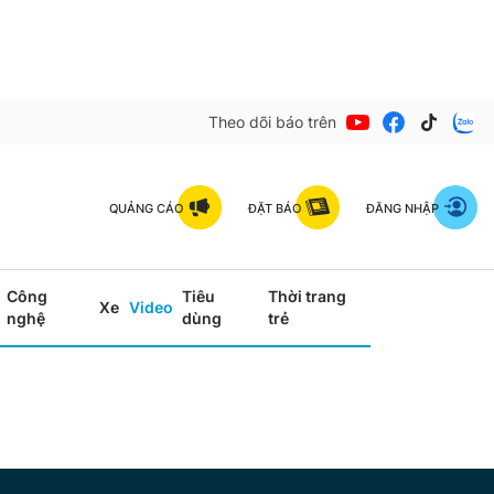
Theo dõi báo trên
QUẢNG CÁO
ĐẶT BÁO
ĐĂNG NHẬP
Công
Tiêu
Thời trang
Xe
Video
nghệ
dùng
trẻ