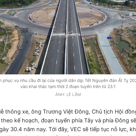
 phục vụ nhu cầu đi lại của người dân dịp Tết Nguyên đán Ất Tỵ 2
vào khai thác tạm thời 2 đoạn tuyến trên từ 23.1
ẢNH: LÊ LÂM
 lễ thông xe, ông Trương Việt Đông, Chủ tịch Hội đồn
 theo kế hoạch, đoạn tuyến phía Tây và phía Đông sẽ
gày 30.4 năm nay. Tới đây, VEC sẽ tiếp tục nỗ lực, k