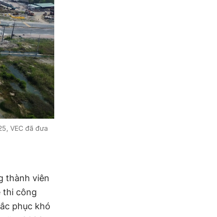
025, VEC đã đưa
g thành viên
 thi công
hắc phục khó