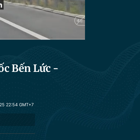
Auto
ốc Bến Lức -
25 22:54 GMT+7