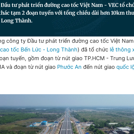
Đầu tư phát triển đường cao tốc Việt Nam - VEC tổ chứ
thác tạm 2 đoạn tuyến với tổng chiều dài hơn 10km th
- Long Thành.
ng công ty Đầu tư phát triển đường cao tốc Việt Nam
cao tốc Bến Lức - Long Thành
) đã tổ chức
lễ thông 
đoạn tuyến, gồm đoạn từ nút giao TP.HCM - Trung Lư
 1A và đoạn từ nút giao
Phước An
đến nút giao
quốc l