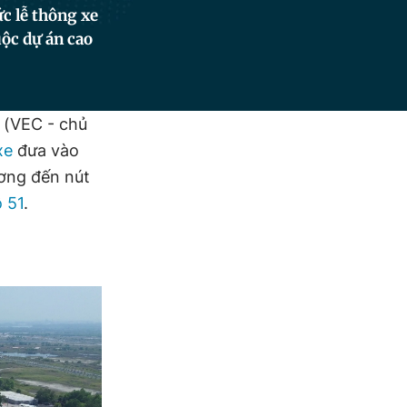
c lễ thông xe
uộc dự án cao
 (VEC - chủ
xe
đưa vào
ơng đến nút
ộ 51
.