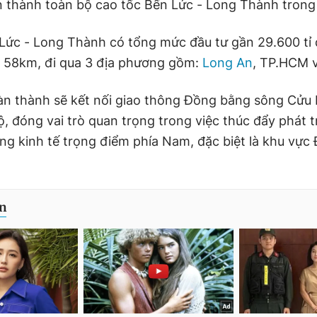
 thành toàn bộ cao tốc Bến Lức - Long Thành tron
Lức - Long Thành có tổng mức đầu tư gần 29.600 tỉ 
n 58km, đi qua 3 địa phương gồm:
Long An
, TP.HCM 
àn thành sẽ kết nối giao thông Đồng bằng sông Cửu
 đóng vai trò quan trọng trong việc thúc đẩy phát tr
ng kinh tế trọng điểm phía Nam, đặc biệt là khu vự