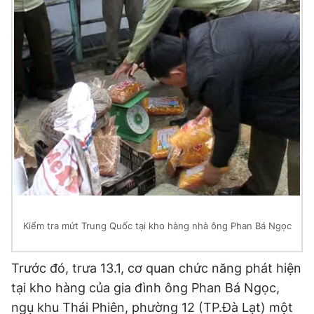
Đọc Thanh Niên trên điện thoại
Theo dõi báo trên
Hotline
Liên hệ quảng cáo
0906 645 777
0908 780 404
Kiểm tra mứt Trung Quốc tại kho hàng nhà ông Phan Bá Ngọc
Đặt báo
Quảng cáo
RSS
Tòa soạn
Chính sách bảo
Tổng biên tập: Nguyễn Ngọc Toàn
Phó tổng biên tập thường trực: Hải Thành
Trước đó, trưa 13.1, cơ quan chức năng phát hiện
Phó tổng biên tập: Lâm Hiếu Dũng
tại kho hàng của gia đình ông Phan Bá Ngọc,
Phó tổng biên tập: Trần Việt Hưng
Tổng thư ký tòa soạn: Đức Trung
ngụ khu Thái Phiên, phường 12 (TP.Đà Lạt) một