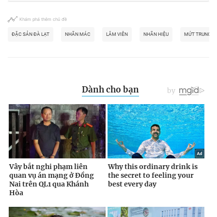
Khám phá thêm chủ đề
ĐẶC SẢN ĐÀ LẠT
NHÃN MÁC
LÂM VIÊN
NHÃN HIỆU
MỨT TRUNG Q