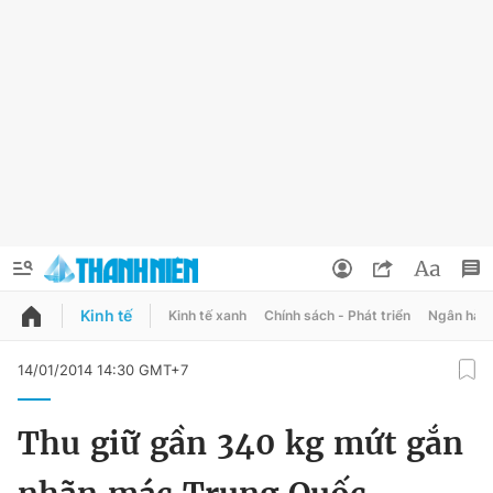
Kinh tế
Kinh tế xanh
Chính sách - Phát triển
Ngân hàn
QUẢNG CÁO
ĐẶT BÁO
14/01/2014 14:30 GMT+7
Thông tin tài khoản
Thu giữ gần 340 kg mứt gắn
Đổi mật khẩu
Chuyên mục
Tin đã lưu