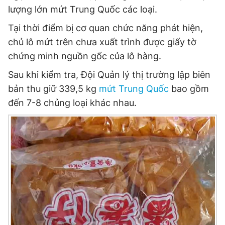
lượng lớn mứt Trung Quốc các loại.
Giấy phép xuất bản số 110/GP - BTTTT cấp ngày 24.3.2020
© 2003-2026 Bản quyền thuộc về Báo Thanh Niên. Cấm sao
Tại thời điểm bị cơ quan chức năng phát hiện,
chép dưới mọi hình thức nếu không có sự chấp thuận bằng văn
bản. Phát triển bởi ePi Technologies, JSC.
chủ lô mứt trên chưa xuất trình được giấy tờ
chứng minh nguồn gốc của lô hàng.
Sau khi kiểm tra, Đội Quản lý thị trường lập biên
bản thu giữ 339,5 kg
mứt Trung Quốc
bao gồm
đến 7-8 chủng loại khác nhau.