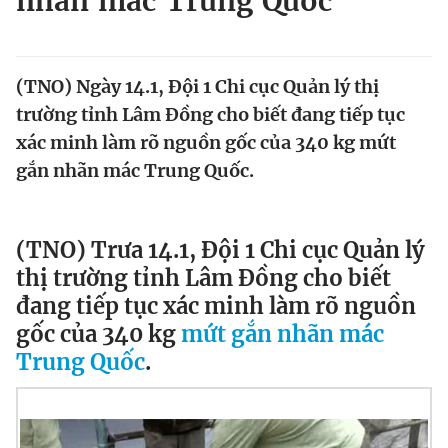
nhãn mác Trung Quốc
Chuyên mục khác
Tin đã xem
Chào ngày mới
Tin 24h
(TNO) Ngày 14.1, Đội 1 Chi cục Quản lý thị
Đăng xuất
trường tỉnh Lâm Đồng cho biết đang tiếp tục
Tin thị trường
Tin 360
xác minh làm rõ nguồn gốc của 340 kg mứt
gắn nhãn mác Trung Quốc.
Video
Magazine
(TNO) Trưa 14.1, Đội 1 Chi cục Quản lý
Sản phẩm khác
thị trường tỉnh Lâm Đồng cho biết
đang tiếp tục xác minh làm rõ nguồn
Tiện ích
Bạn cần biết
gốc của 340 kg
mứt gắn nhãn mác
Trung Quốc
.
Thông tin tòa soạn
Liên hệ quảng cáo