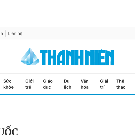
ch
Liên hệ
Sức
Giới
Giáo
Du
Văn
Giải
Thể
khỏe
trẻ
dục
lịch
hóa
trí
thao
UỐC