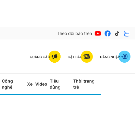
Theo dõi báo trên
QUẢNG CÁO
ĐẶT BÁO
ĐĂNG NHẬP
Công
Tiêu
Thời trang
Xe
Video
nghệ
dùng
trẻ