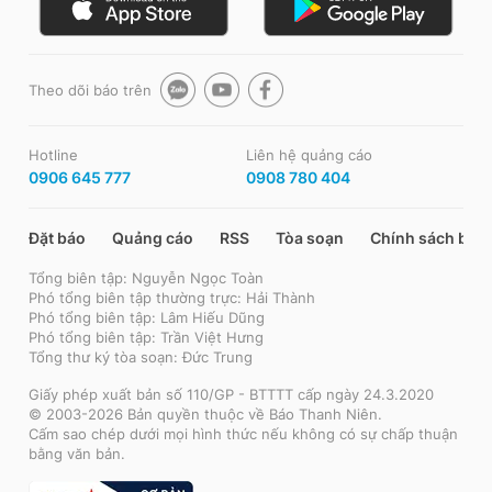
Theo dõi báo trên
Hotline
Liên hệ quảng cáo
0906 645 777
0908 780 404
Đặt báo
Quảng cáo
RSS
Tòa soạn
Chính sách bảo
Tổng biên tập: Nguyễn Ngọc Toàn
Phó tổng biên tập thường trực: Hải Thành
Phó tổng biên tập: Lâm Hiếu Dũng
Phó tổng biên tập: Trần Việt Hưng
Tổng thư ký tòa soạn: Đức Trung
Giấy phép xuất bản số 110/GP - BTTTT cấp ngày 24.3.2020
© 2003-2026 Bản quyền thuộc về Báo Thanh Niên.
Cấm sao chép dưới mọi hình thức nếu không có sự chấp thuận
bằng văn bản.