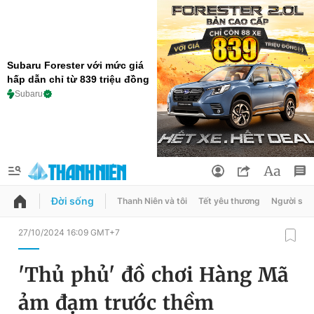
Subaru Forester với mức giá
hấp dẫn chỉ từ 839 triệu đồng
Subaru
Đời sống
Thanh Niên và tôi
Tết yêu thương
Người sốn
QUẢNG CÁO
ĐẶT BÁO
27/10/2024 16:09 GMT+7
Thông tin tài khoản
'Thủ phủ' đồ chơi Hàng Mã
Đổi mật khẩu
Chuyên mục
ảm đạm trước thềm
Tin đã lưu