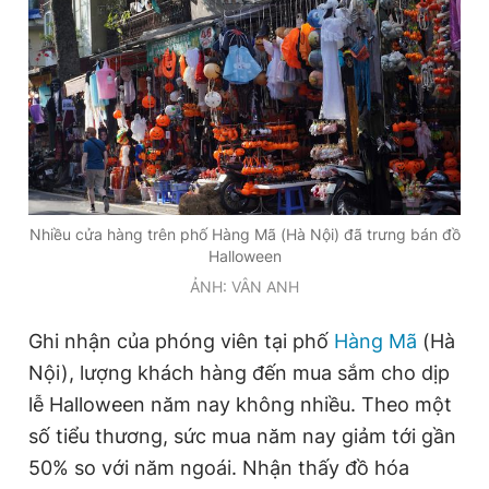
Giấy phép xuất bản số 110/GP - BTTTT cấp ngày 24.3.2020
© 2003-2026 Bản quyền thuộc về Báo Thanh Niên. Cấm sao
chép dưới mọi hình thức nếu không có sự chấp thuận bằng văn
bản. Phát triển bởi ePi Technologies, JSC.
Nhiều cửa hàng trên phố Hàng Mã (Hà Nội) đã trưng bán đồ
Halloween
ẢNH: VÂN ANH
Ghi nhận của phóng viên tại phố
Hàng Mã
(Hà
Nội), lượng khách hàng đến mua sắm cho dịp
lễ Halloween năm nay không nhiều. Theo một
số tiểu thương, sức mua năm nay giảm tới gần
50% so với năm ngoái. Nhận thấy đồ hóa