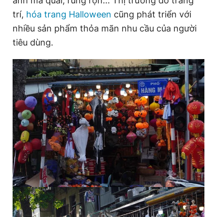
ảnh ma quái, rùng rợn... Thị trường đồ trang
trí,
hóa trang Halloween
cũng phát triển với
nhiều sản phẩm thỏa mãn nhu cầu của người
Đọc Thanh Niên trên điện thoại
tiêu dùng.
Theo dõi báo trên
Hotline
Liên hệ quảng cáo
0906 645 777
0908 780 404
Đặt báo
Quảng cáo
RSS
Tòa soạn
Chính sách bảo
Tổng biên tập: Nguyễn Ngọc Toàn
Phó tổng biên tập thường trực: Hải Thành
Phó tổng biên tập: Lâm Hiếu Dũng
Phó tổng biên tập: Trần Việt Hưng
Tổng thư ký tòa soạn: Đức Trung