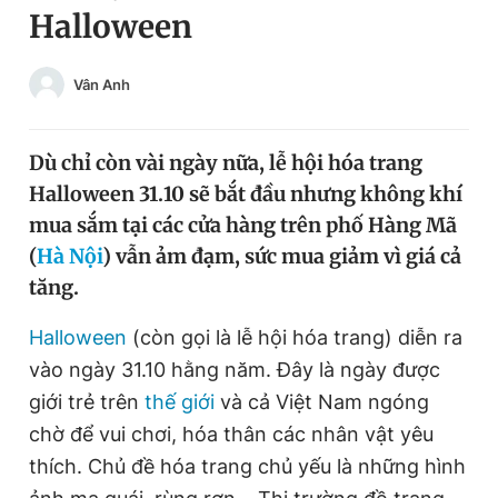
Halloween
Chuyên mục khác
Tin đã xem
Chào ngày mới
Tin 24h
Vân Anh
Đăng xuất
Tin thị trường
Tin 360
Dù chỉ còn vài ngày nữa, lễ hội hóa trang
Halloween 31.10 sẽ bắt đầu nhưng không khí
Video
Magazine
mua sắm tại các cửa hàng trên phố Hàng Mã
(
Hà Nội
) vẫn ảm đạm, sức mua giảm vì giá cả
tăng.
Sản phẩm khác
Halloween
(còn gọi là lễ hội hóa trang) diễn ra
Tiện ích
Bạn cần biết
vào ngày 31.10 hằng năm. Đây là ngày được
giới trẻ trên
thế giới
và cả Việt Nam ngóng
Thông tin tòa soạn
Liên hệ quảng cáo
chờ để vui chơi, hóa thân các nhân vật yêu
thích. Chủ đề hóa trang chủ yếu là những hình