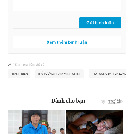
Gửi bình luận
Xem thêm bình luận
Khám phá thêm chủ đề
THANH NIÊN
THỦ TƯỚNG PHẠM MINH CHÍNH
THỦ TƯỚNG LÝ HIỂN LONG