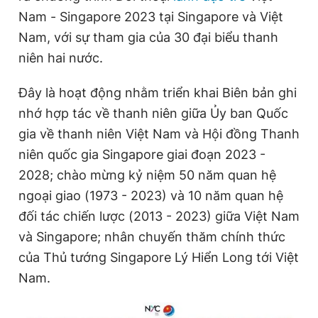
Nam - Singapore 2023 tại Singapore và Việt
Nam, với sự tham gia của 30 đại biểu thanh
Đọc Thanh Niên trên điện thoại
niên hai nước.
Đây là hoạt động nhằm triển khai Biên bản ghi
nhớ hợp tác về thanh niên giữa Ủy ban Quốc
gia về thanh niên Việt Nam và Hội đồng Thanh
Theo dõi báo trên
niên quốc gia Singapore giai đoạn 2023 -
2028; chào mừng kỷ niệm 50 năm quan hệ
Hotline
Liên hệ quảng cáo
0906 645 777
0908 780 404
ngoại giao (1973 - 2023) và 10 năm quan hệ
đối tác chiến lược (2013 - 2023) giữa Việt Nam
Đặt báo
Quảng cáo
RSS
Tòa soạn
Chính sách bảo
và Singapore; nhân chuyến thăm chính thức
của Thủ tướng Singapore Lý Hiển Long tới Việt
Tổng biên tập: Nguyễn Ngọc Toàn
Phó tổng biên tập thường trực: Hải Thành
Nam.
Phó tổng biên tập: Lâm Hiếu Dũng
Phó tổng biên tập: Trần Việt Hưng
Tổng thư ký tòa soạn: Đức Trung