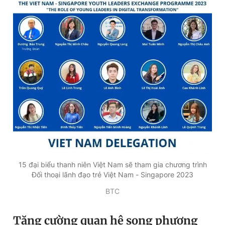
Giấy phép xuất bản số 110/GP - BTTTT cấp ngày 24.3.2020
© 2003-2026 Bản quyền thuộc về Báo Thanh Niên. Cấm sao
chép dưới mọi hình thức nếu không có sự chấp thuận bằng văn
bản. Phát triển bởi ePi Technologies, JSC.
15 đại biểu thanh niên Việt Nam sẽ tham gia chương trình
Đối thoại lãnh đạo trẻ Việt Nam - Singapore 2023
BTC
Tăng cường quan hệ song phương