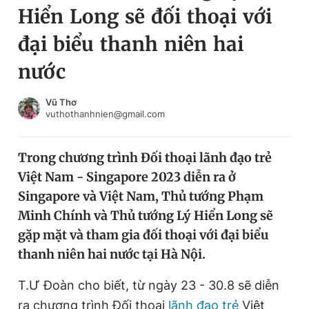
Hiển Long sẽ đối thoại với
Chuyên mục khác
Tin đã xem
đại biểu thanh niên hai
Chào ngày mới
Tin 24h
nước
Đăng xuất
Tin thị trường
Tin 360
Vũ Thơ
vuthothanhnien@gmail.com
Video
Magazine
Trong chương trình Đối thoại lãnh đạo trẻ
Việt Nam - Singapore 2023 diễn ra ở
Sản phẩm khác
Singapore và Việt Nam, Thủ tướng Phạm
Tiện ích
Bạn cần biết
Minh Chính và Thủ tướng Lý Hiển Long sẽ
gặp mặt và tham gia đối thoại với đại biểu
Thông tin tòa soạn
Liên hệ quảng cáo
thanh niên hai nước tại Hà Nội.
T.Ư Đoàn cho biết, từ ngày 23 - 30.8 sẽ diễn
ra chương trình Đối thoại
lãnh đạo trẻ
Việt