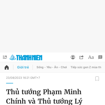
Giới trẻ
Sống - Yêu - Ăn - Chơi
Tiếp sức gen Z mùa thi
QUẢNG CÁO
ĐẶT BÁO
23/08/2023 16:21 GMT+7
Thông tin tài khoản
Thủ tướng Phạm Minh
Đổi mật khẩu
Chuyên mục
Chính và Thủ tướng Lý
Tin đã lưu