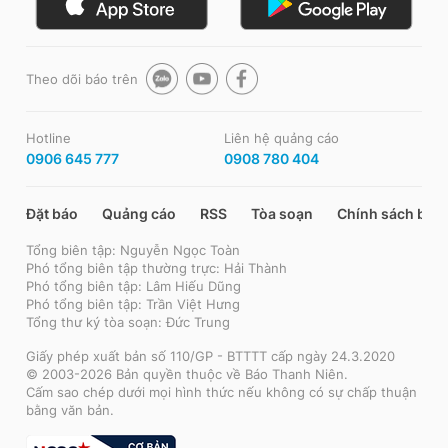
Theo dõi báo trên
Hotline
Liên hệ quảng cáo
0906 645 777
0908 780 404
Đặt báo
Quảng cáo
RSS
Tòa soạn
Chính sách bảo
Tổng biên tập: Nguyễn Ngọc Toàn
Phó tổng biên tập thường trực: Hải Thành
Phó tổng biên tập: Lâm Hiếu Dũng
Phó tổng biên tập: Trần Việt Hưng
Tổng thư ký tòa soạn: Đức Trung
Giấy phép xuất bản số 110/GP - BTTTT cấp ngày 24.3.2020
© 2003-2026 Bản quyền thuộc về Báo Thanh Niên.
Cấm sao chép dưới mọi hình thức nếu không có sự chấp thuận
bằng văn bản.