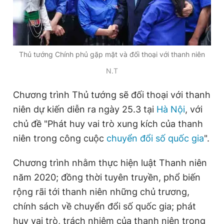
Đọc Thanh Niên trên điện thoại
Thủ tướng Chính phủ gặp mặt và đối thoại với thanh niên
N.T
Chương trình Thủ tướng sẽ đối thoại với thanh
Theo dõi báo trên
niên dự kiến diễn ra ngày 25.3 tại
Hà Nội
, với
chủ đề "Phát huy vai trò xung kích của thanh
Hotline
Liên hệ quảng cáo
0906 645 777
0908 780 404
niên trong công cuộc
chuyển đổi số quốc gia
".
Chương trình nhằm thực hiện luật Thanh niên
Đặt báo
Quảng cáo
RSS
Tòa soạn
Chính sách bảo
năm 2020; đồng thời tuyên truyền, phổ biến
Tổng biên tập: Nguyễn Ngọc Toàn
Phó tổng biên tập thường trực: Hải Thành
rộng rãi tới thanh niên những chủ trương,
Phó tổng biên tập: Lâm Hiếu Dũng
chính sách về chuyển đổi số quốc gia; phát
Phó tổng biên tập: Trần Việt Hưng
Tổng thư ký tòa soạn: Đức Trung
huy vai trò, trách nhiệm của thanh niên trong