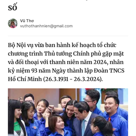
số
Chuyên mục khác
Tin đã xem
Chào ngày mới
Tin 24h
Vũ Thơ
vuthothanhnien@gmail.com
Đăng xuất
Tin thị trường
Tin 360
Bộ Nội vụ vừa ban hành kế hoạch tổ chức
chương trình Thủ tướng Chính phủ gặp mặt
Video
Magazine
và đối thoại với thanh niên năm 2024, nhân
kỷ niệm 93 năm Ngày thành lập Đoàn TNCS
Hồ Chí Minh (26.3.1931 - 26.3.2024).
Sản phẩm khác
Tiện ích
Bạn cần biết
Thông tin tòa soạn
Liên hệ quảng cáo