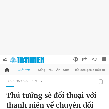
Giới trẻ
Sống - Yêu - Ăn - Chơi
Tiếp sức gen Z mùa thi
QUẢNG CÁO
ĐẶT BÁO
16/03/2024 08:00 GMT+7
Thông tin tài khoản
Thủ tướng sẽ đối thoại với
Đổi mật khẩu
Chuyên mục
thanh niên về chuyển đổi
Tin đã lưu