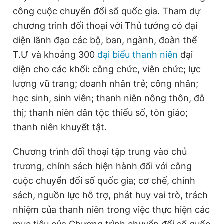
Giấy phép xuất bản số 110/GP - BTTTT cấp ngày 24.3.2020
công cuộc chuyển đổi số quốc gia. Tham dự
© 2003-2026 Bản quyền thuộc về Báo Thanh Niên. Cấm sao
chương trình đối thoại với Thủ tướng có đại
chép dưới mọi hình thức nếu không có sự chấp thuận bằng văn
bản. Phát triển bởi ePi Technologies, JSC.
diện lãnh đạo các bộ, ban, ngành, đoàn thể
T.Ư và khoảng 300
đại biểu thanh niên
đại
diện cho các khối: công chức, viên chức; lực
lượng vũ trang; doanh nhân trẻ; công nhân;
học sinh, sinh viên; thanh niên nông thôn, đô
thị; thanh niên dân tộc thiểu số, tôn giáo;
thanh niên khuyết tật.
Chương trình đối thoại tập trung vào chủ
trương, chính sách hiện hành đối với công
cuộc chuyển đổi số quốc gia; cơ chế, chính
sách, nguồn lực hỗ trợ, phát huy vai trò, trách
nhiệm của thanh niên trong việc thực hiện các